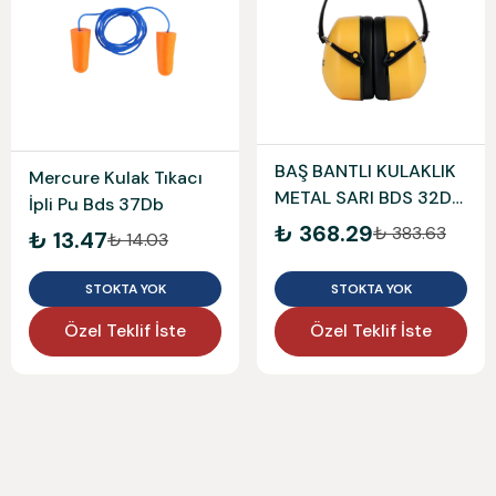
BAŞ BANTLI KULAKLIK
Mercure Kulak Tıkacı
METAL SARI BDS 32DB
İpli Pu Bds 37Db
MERCURE
₺ 368.29
₺ 383.63
₺ 13.47
₺ 14.03
STOKTA YOK
STOKTA YOK
Özel Teklif İste
Özel Teklif İste