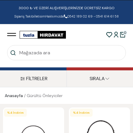
3000 ₺ VE ÜZERİ ALIŞVERİŞLERİNİZDE ÜCRETSİZ KARGO
Sipariş Takibi
İletisim
Hakkımızda
0542 189 02 69 - 0541 614 61 58
0
FİLTRELER
SIRALA
Anasayfa
/
Gürültü Önleyiciler
%
4
İndirim
%
4
İndirim