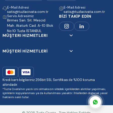
E-Mail Adresi
E-Mail Adresi
satis@tuzlacivata.com.tr
satis@tuzlacivata.com.tr
BİZİ TAKİP EDİN
Servis Adresimiz
Birmes San. Sit. Mescid
Mah. Ataturk Cad. A-10 Blok
No:10 Tuzla İSTANBUL
MÜŞTERI HIZMETLERI
MÜŞTERİ HİZMETLERİ
Kredi kartı bilgileriniz 256bit SSL Sertifikası ile %100 koruma
altındadır.
*Tuzla Cıvata'nın yazılı izni olmaksızın sitedeki içeriklerden alıntılar yapılması,
içeriklerin kopyalanması ya da kullanılması yasaktır. İhlallerden doğacak yasal
haklarını saklı tutar.
© 2025 Tuzla Civata . Tüm Hakları Saklıdır.