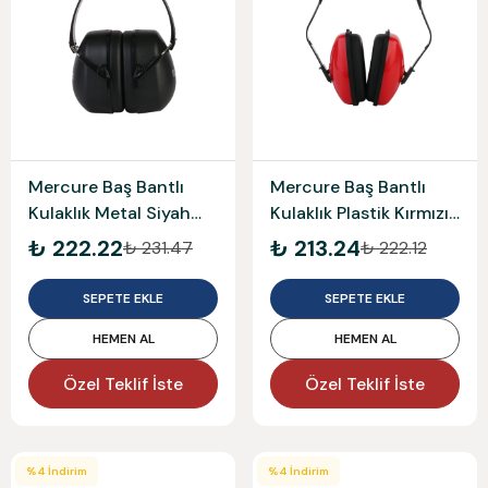
Mercure Baş Bantlı
Mercure Baş Bantlı
Kulaklık Metal Siyah
Kulaklık Plastik Kırmızı
Bds 32Db Em-5001Bb
Bds 29Db Mercu Em-
₺ 222.22
₺ 213.24
₺ 231.47
₺ 222.12
5003
SEPETE EKLE
SEPETE EKLE
HEMEN AL
HEMEN AL
Özel Teklif İste
Özel Teklif İste
%
4
İndirim
%
4
İndirim