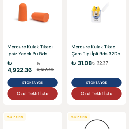
Mercure Kulak Tıkacı
Mercure Kulak Tıkacı
Çam Tipi İpli Bds 32Db
İpsiz Yedek Pu Bds
37Db
₺ 31.08
₺
₺ 32.37
₺
4,922.36
5,127.45
STOKTA YOK
STOKTA YOK
Özel Teklif İste
Özel Teklif İste
%
4
İndirim
%
4
İndirim