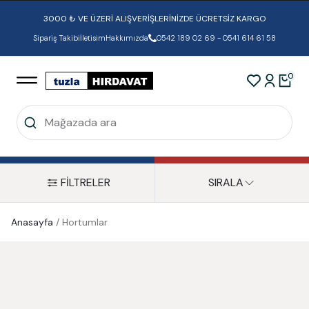
3000 ₺ VE ÜZERİ ALIŞVERİŞLERİNİZDE ÜCRETSİZ KARGO
Sipariş Takibi
İletisim
Hakkımızda
0542 189 02 69 - 0541 614 61 58
0
FİLTRELER
SIRALA
Anasayfa
/
Hortumlar