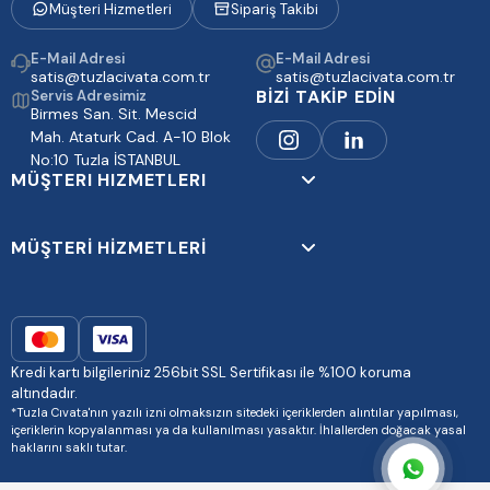
Müşteri Hizmetleri
Sipariş Takibi
E-Mail Adresi
E-Mail Adresi
satis@tuzlacivata.com.tr
satis@tuzlacivata.com.tr
BİZİ TAKİP EDİN
Servis Adresimiz
Birmes San. Sit. Mescid
Mah. Ataturk Cad. A-10 Blok
No:10 Tuzla İSTANBUL
MÜŞTERI HIZMETLERI
MÜŞTERİ HİZMETLERİ
Kredi kartı bilgileriniz 256bit SSL Sertifikası ile %100 koruma
altındadır.
*Tuzla Cıvata'nın yazılı izni olmaksızın sitedeki içeriklerden alıntılar yapılması,
içeriklerin kopyalanması ya da kullanılması yasaktır. İhlallerden doğacak yasal
haklarını saklı tutar.