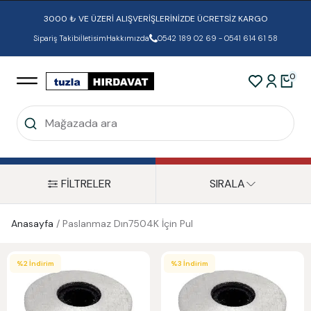
3000 ₺ VE ÜZERİ ALIŞVERİŞLERİNİZDE ÜCRETSİZ KARGO
Sipariş Takibi
İletisim
Hakkımızda
0542 189 02 69 - 0541 614 61 58
0
FİLTRELER
SIRALA
Anasayfa
/
Paslanmaz Dın7504K İçin Pul
%
2
İndirim
%
3
İndirim