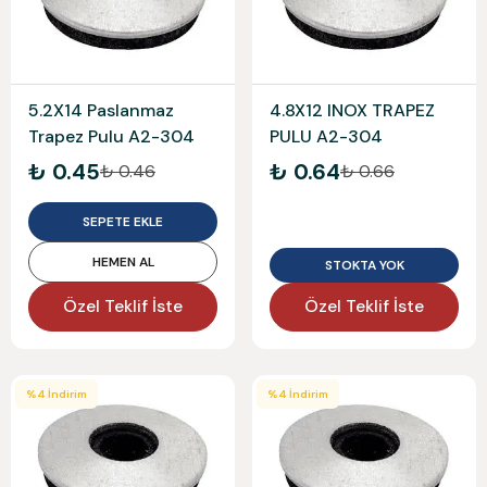
5.2X14 Paslanmaz
4.8X12 INOX TRAPEZ
Trapez Pulu A2-304
PULU A2-304
₺ 0.45
₺ 0.64
₺ 0.46
₺ 0.66
SEPETE EKLE
HEMEN AL
STOKTA YOK
Özel Teklif İste
Özel Teklif İste
%
4
İndirim
%
4
İndirim