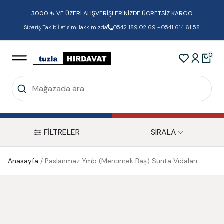
3000 ₺ VE ÜZERİ ALIŞVERİŞLERİNİZDE ÜCRETSİZ KARGO
Sipariş Takibi
İletisim
Hakkımızda
0542 189 02 69 - 0541 614 61 58
0
FİLTRELER
SIRALA
Anasayfa
/
Paslanmaz Ymb (Mercimek Baş) Sunta Vidaları