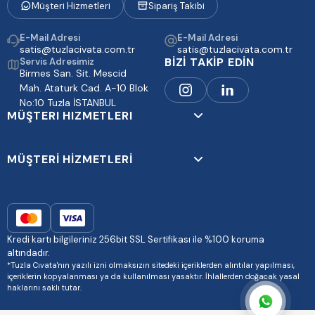
Müşteri Hizmetleri
Sipariş Takibi
E-Mail Adresi
E-Mail Adresi
satis@tuzlacivata.com.tr
satis@tuzlacivata.com.tr
BİZİ TAKİP EDİN
Servis Adresimiz
Birmes San. Sit. Mescid
Mah. Ataturk Cad. A-10 Blok
No:10 Tuzla İSTANBUL
MÜŞTERI HIZMETLERI
MÜŞTERİ HİZMETLERİ
Kredi kartı bilgileriniz 256bit SSL Sertifikası ile %100 koruma
altındadır.
*Tuzla Cıvata'nın yazılı izni olmaksızın sitedeki içeriklerden alıntılar yapılması,
içeriklerin kopyalanması ya da kullanılması yasaktır. İhlallerden doğacak yasal
haklarını saklı tutar.