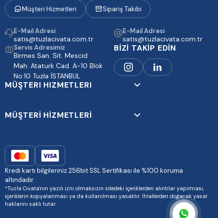
Müşteri Hizmetleri
Sipariş Takibi
E-Mail Adresi
E-Mail Adresi
satis@tuzlacivata.com.tr
satis@tuzlacivata.com.tr
BİZİ TAKİP EDİN
Servis Adresimiz
Birmes San. Sit. Mescid
Mah. Ataturk Cad. A-10 Blok
No:10 Tuzla İSTANBUL
MÜŞTERI HIZMETLERI
MÜŞTERİ HİZMETLERİ
Kredi kartı bilgileriniz 256bit SSL Sertifikası ile %100 koruma
altındadır.
*Tuzla Cıvata'nın yazılı izni olmaksızın sitedeki içeriklerden alıntılar yapılması,
içeriklerin kopyalanması ya da kullanılması yasaktır. İhlallerden doğacak yasal
haklarını saklı tutar.