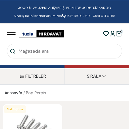
3000 ₺ VE ÜZERİ ALIŞVERİŞLERİNİZDE ÜCRETSİZ KARGO
Sipariş Takibi
İletisim
Hakkımızda
0542 189 02 69 - 0541 614 61 58
0
FİLTRELER
SIRALA
Anasayfa
/
Pop Perçin
%
4
İndirim