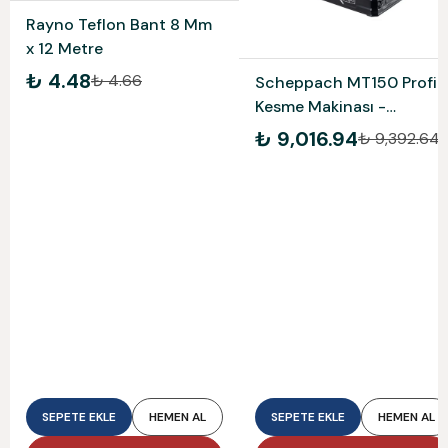
Rayno Teflon Bant 8 Mm
x 12 Metre
₺ 4.48
₺ 4.66
Scheppach MT150 Profil
Kesme Makinası -
5903703901
₺ 9,016.94
₺ 9,392.64
SEPETE EKLE
HEMEN AL
SEPETE EKLE
HEMEN AL