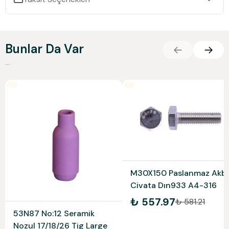
Bunlar Da Var
...
M30X150 Paslanmaz Akb
Civata Dın933 A4-316
₺ 557.97
₺ 581.21
53N87 No:12 Seramik
Nozul 17/18/26 Tig Large