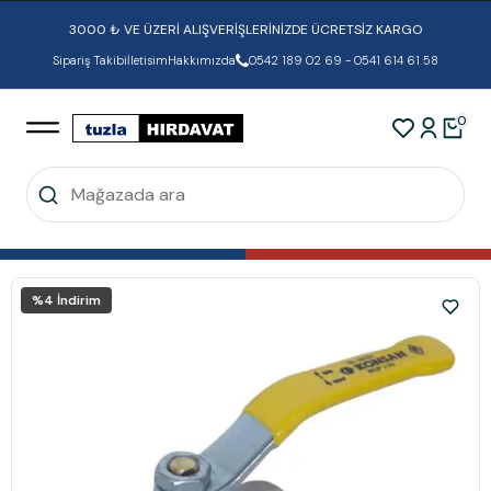
3000 ₺ VE ÜZERİ ALIŞVERİŞLERİNİZDE ÜCRETSİZ KARGO
Sipariş Takibi
İletisim
Hakkımızda
0542 189 02 69 - 0541 614 61 58
0
%
4
İndirim