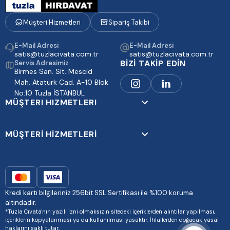
Müşteri Hizmetleri
Sipariş Takibi
E-Mail Adresi
E-Mail Adresi
satis@tuzlacivata.com.tr
satis@tuzlacivata.com.tr
BİZİ TAKİP EDİN
Servis Adresimiz
Birmes San. Sit. Mescid
Mah. Ataturk Cad. A-10 Blok
No:10 Tuzla İSTANBUL
MÜŞTERI HIZMETLERI
MÜŞTERİ HİZMETLERİ
Kredi kartı bilgileriniz 256bit SSL Sertifikası ile %100 koruma
altındadır.
*Tuzla Cıvata'nın yazılı izni olmaksızın sitedeki içeriklerden alıntılar yapılması,
içeriklerin kopyalanması ya da kullanılması yasaktır. İhlallerden doğacak yasal
haklarını saklı tutar.