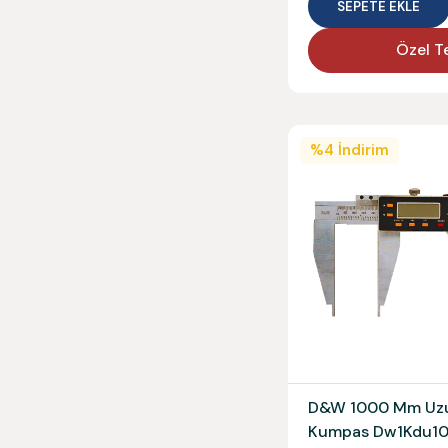
SEPETE EKLE
Özel Te
%
4
İndirim
D&W 1000 Mm Uzun
Kumpas Dw1Kdu10