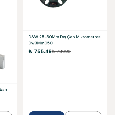
D&W 25-50Mm Dış Çap Mikrometresi
Dw3Mm050
₺ 755.48
₺ 786.95
aban