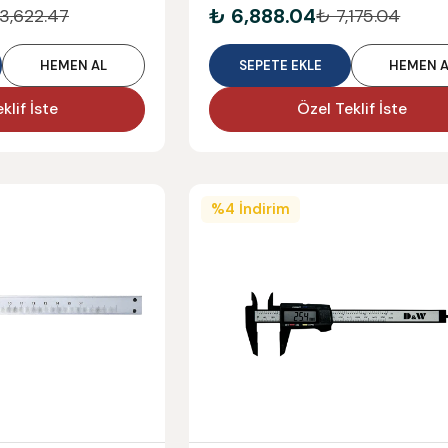
₺ 6,888.04
3,622.47
₺ 7,175.04
HEMEN AL
SEPETE EKLE
HEMEN A
klif İste
Özel Teklif İste
%
4
İndirim