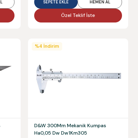
L
SEPETE EKLE
HEMEN AL
Özel Teklif İste
%
4
İndirim
s
D&W 300Mm Mekanik Kumpas
Ha0,05 Dw Dw1Km305