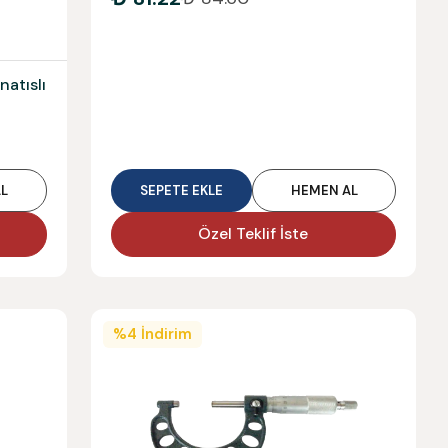
natıslı
L
SEPETE EKLE
HEMEN AL
Özel Teklif İste
%
4
İndirim