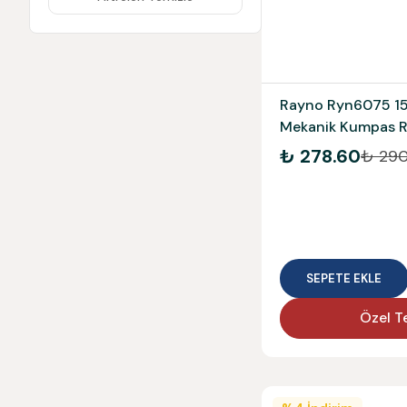
Rayno Ryn6075 1
Mekanik Kumpas 
₺ 278.60
₺ 290
SEPETE EKLE
Özel Te