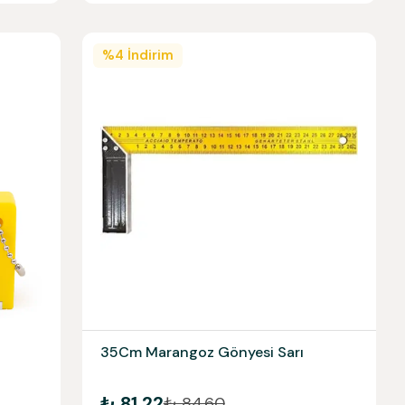
%
4
İndirim
35Cm Marangoz Gönyesi Sarı
₺ 81.22
₺ 84.60