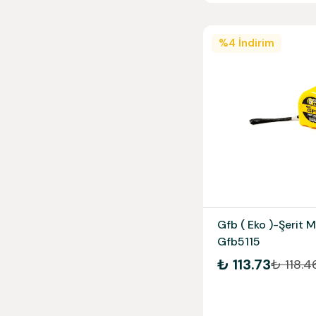
%
4
İndirim
Gfb ( Eko )-Şerit
Gfb5115
₺ 113.73
₺ 118.4