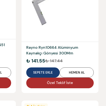
451
Rayno Ryn10664 Alüminyum
Kaynakçı Gönyesi 300Mm
₺ 141.55
₺ 147.44
L
SEPETE EKLE
HEMEN AL
Özel Teklif İste