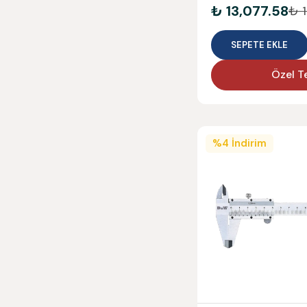
₺ 13,077.58
₺ 1
SEPETE EKLE
Özel Te
%
4
İndirim