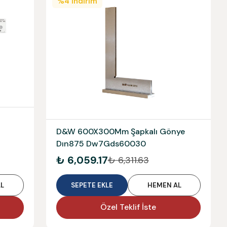
%
4
İndirim
D&W 600X300Mm Şapkalı Gönye
Dın875 Dw7Gds60030
₺ 6,059.17
₺ 6,311.63
L
SEPETE EKLE
HEMEN AL
Özel Teklif İste