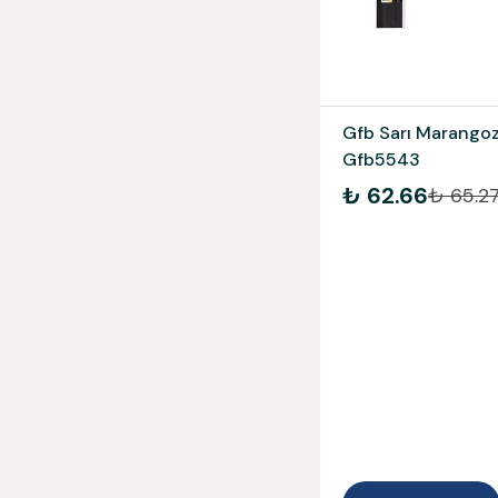
Gfb Sarı Marango
Gfb5543
₺ 62.66
₺ 65.2