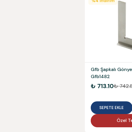
%
4
İndirim
Gfb Şapkalı Göny
Gfb1482
₺ 713.10
₺ 742.
SEPETE EKLE
Özel Te