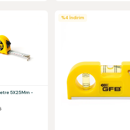
%
4
İndirim
 Metre 5X25Mm -
6