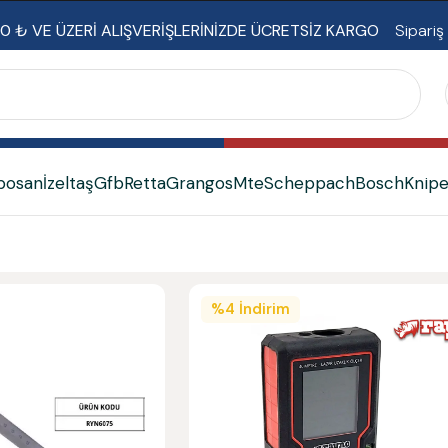
0 ₺ VE ÜZERİ ALIŞVERİŞLERİNİZDE ÜCRETSİZ KARGO
Sipariş
bosan
İzeltaş
Gfb
Retta
Grangos
Mte
Scheppach
Bosch
Knip
%
4
İndirim