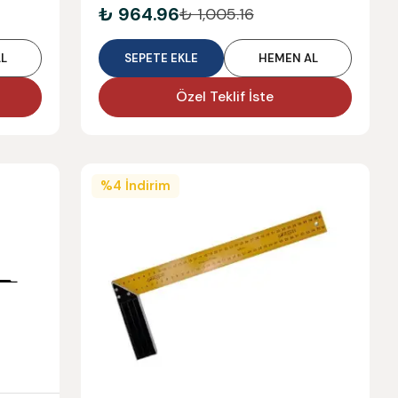
₺ 964.96
₺ 1,005.16
L
SEPETE EKLE
HEMEN AL
Özel Teklif İste
%
4
İndirim