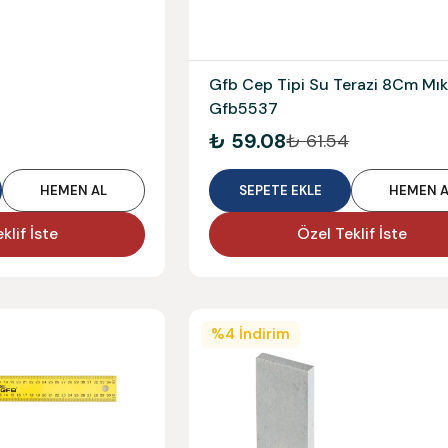
Gfb Cep Tipi Su Terazi 8Cm Mık
Gfb5537
₺ 59.08
₺ 61.54
HEMEN AL
SEPETE EKLE
HEMEN A
klif İste
Özel Teklif İste
%
4
İndirim