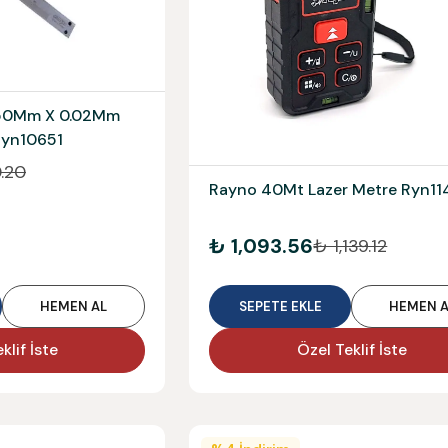
50Mm X 0.02Mm
Ryn10651
.20
Rayno 40Mt Lazer Metre Ryn11
₺ 1,093.56
₺ 1,139.12
HEMEN AL
SEPETE EKLE
HEMEN A
klif İste
Özel Teklif İste