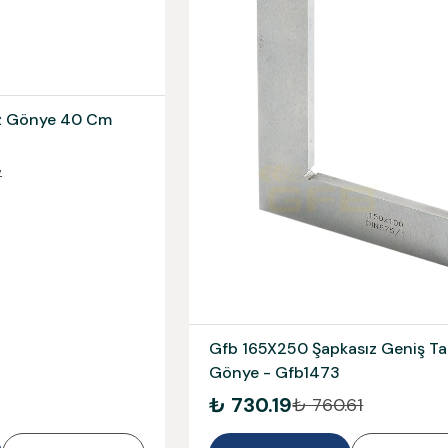
z Gönye 40 Cm
7
Gfb 165X250 Şapkasız Geniş T
Gönye - Gfb1473
₺ 730.19
₺ 760.61