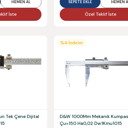
HEMEN AL
SEPETE EKLE
HEMEN A
klif İste
Özel Teklif İste
%
4
İndirim
 Tek Çene Dijital
D&W 1000Mm Mekanik Kumpa
15
Çu=150 Ha0,02 Dw1Kmu1015