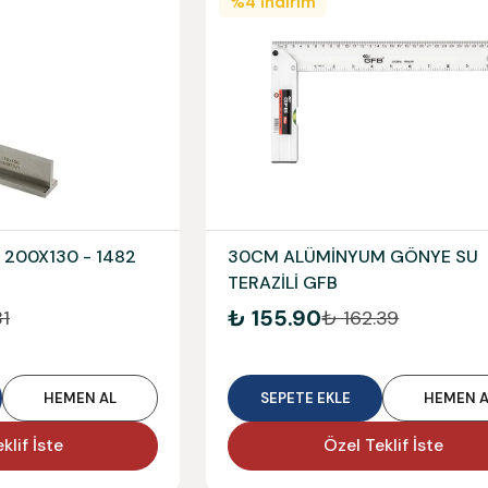
%
4
İndirim
e 200X130 - 1482
30CM ALÜMİNYUM GÖNYE SU
TERAZİLİ GFB
₺ 155.90
81
₺ 162.39
HEMEN AL
SEPETE EKLE
HEMEN A
klif İste
Özel Teklif İste