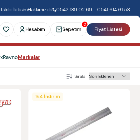
 Takibi
İletisim
Hakkımızda
0542 189 02 69 - 0541 614 61 58
0
Hesabım
Sepetim
Fiyat Listesi
ex
Rayno
Markalar
Sırala
:
%
4
İndirim