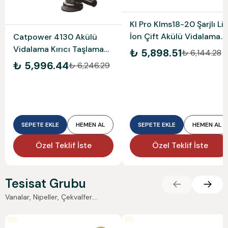
Kl Pro Klms18-20 Şarjlı Li-
İon Çift Akülü Vidalama
Catpower 4130 Akülü
Multi Set Matkap
Vidalama Kırıcı Taşlama
₺ 5,898.51
₺ 6,144.28
Tornavida Dekupaj Raspa
Aküsüz Set (Akü Ve Şarj
₺ 5,996.44
₺ 6,246.29
Daire Testere
Cihazı Dahil Değildir)
SEPETE EKLE
HEMEN AL
SEPETE EKLE
HEMEN AL
Özel Teklif İste
Özel Teklif İste
Tesisat Grubu
Vanalar, Nipeller, Çekvalfer....