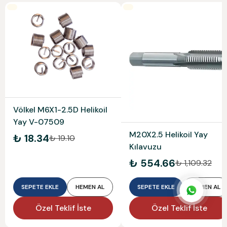
Völkel M6X1-2.5D Helikoil
Yay V-07509
M20X2.5 Helikoil Yay
₺ 18.34
₺ 19.10
Kılavuzu
₺ 554.66
₺ 1,109.32
SEPETE EKLE
HEMEN AL
SEPETE EKLE
HEMEN AL
Özel Teklif İste
Özel Teklif İste