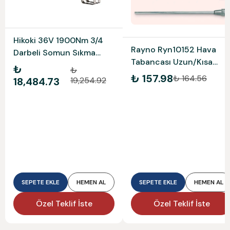
Hikoki 36V 1900Nm 3/4
Rayno Ryn10152 Hava
Darbeli Somun Sıkma
Tabancası Uzun/Kısa
Wr36Df-0 Aküsüz Solo
₺
₺
(Yedek Ucu İle Beraber
₺ 157.98
Model
₺ 164.56
18,484.73
19,254.92
Hem Kısa Hem De Uzun
Kullanım Aynı Tabancada
SEPETE EKLE
HEMEN AL
SEPETE EKLE
HEMEN AL
Özel Teklif İste
Özel Teklif İste