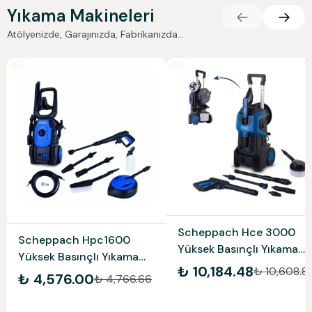
Yıkama Makineleri
Atölyenizde, Garajınızda, Fabrikanızda...
Scheppach Hce 3000
Scheppach Hpc1600
Yüksek Basınçlı Yıkama
Yüksek Basınçlı Yıkama
Makinesi
₺ 10,184.48
₺ 10,608.8
Makinası 5907737901
₺ 4,576.00
₺ 4,766.66