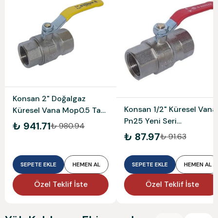
Konsan 2" Doğalgaz
Konsan 1/2" Küresel Vana
Küresel Vana Mop0.5 Tam
Pn25 Yeni Seri
Geçişli
₺ 941.71
₺ 980.94
Konsan3310
₺ 87.97
₺ 91.63
SEPETE EKLE
HEMEN AL
SEPETE EKLE
HEMEN AL
Özel Teklif İste
Özel Teklif İste