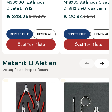
M36X130 12.9 İmbus
M18X35 8.8 İmbus Civata
Civata Dın912
Dın912 Elektrogalvanizli
₺ 348.25
₺ 20.94
₺ 362.76
₺ 21.81
SEPETE EKLE
HEMEN AL
SEPETE EKLE
HEMEN AL
Özel Teklif İste
Özel Teklif İste
Mekanik El Aletleri
İzeltaş, Retta, Knipex, Bosch....