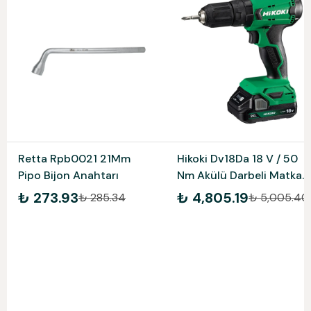
Retta Rpb0021 21Mm
Hikoki Dv18Da 18 V / 50
Pipo Bijon Anahtarı
Nm Akülü Darbeli Matkap
2 X 2.0Ah İki Akülü
₺ 273.93
₺ 4,805.19
₺ 285.34
₺ 5,005.40
Dv18Da-2.0