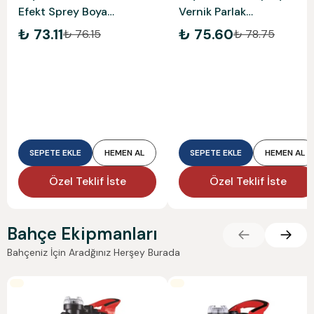
Efekt Sprey Boya
Vernik Parlak
Raynoboya33
Raynoboya30
₺ 73.11
₺ 75.60
₺ 76.15
₺ 78.75
SEPETE EKLE
HEMEN AL
SEPETE EKLE
HEMEN AL
Özel Teklif İste
Özel Teklif İste
Bahçe Ekipmanları
Bahçeniz İçin Aradğınız Herşey Burada