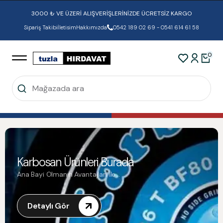
3000 ₺ VE ÜZERİ ALIŞVERİŞLERİNİZDE ÜCRETSİZ KARGO
Sipariş Takibi
İletisim
Hakkımızda
0542 189 02 69 - 0541 614 61 58
0
Karbosan Ürünleri Burada
Ana Bayi Olmanın Avantajları İle...
Detaylı Gör