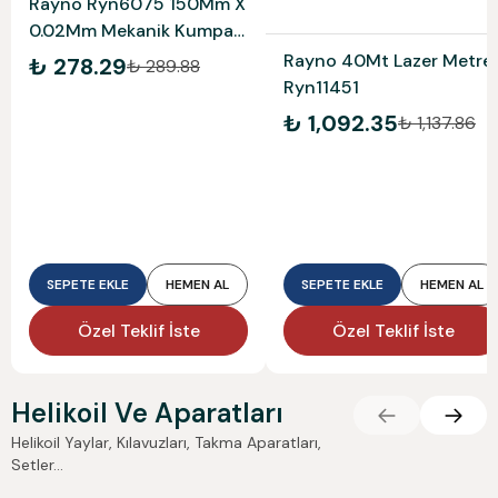
Rayno Ryn6075 150Mm X
0.02Mm Mekanik Kumpas
Ryn10651
Rayno 40Mt Lazer Metre
₺ 278.29
₺ 289.88
Ryn11451
₺ 1,092.35
₺ 1,137.86
SEPETE EKLE
HEMEN AL
SEPETE EKLE
HEMEN AL
Özel Teklif İste
Özel Teklif İste
Helikoil Ve Aparatları
Helikoil Yaylar, Kılavuzları, Takma Aparatları,
Setler...