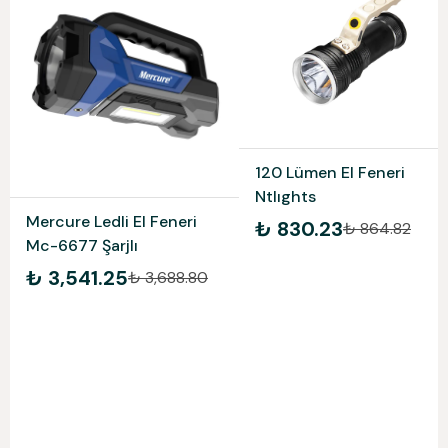
120 Lümen El Feneri
Ntlıghts
Mercure Ledli El Feneri
₺ 830.23
₺ 864.82
Mc-6677 Şarjlı
₺ 3,541.25
₺ 3,688.80