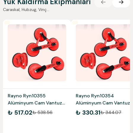
Yük Kaldırma Ekipmanları
Caraskal, Hubzug, Vinç...
Rayno Ryn10355
Rayno Ryn10354
Alüminyum Cam Vantuzu
Alüminyum Cam Vantuzu
Üçlü Çap 118 Mm Dikey
İkili Çap 118 Mm Dikey 70
₺ 517.02
₺ 330.31
₺ 538.56
₺ 344.07
100 Kg Yatay 120Kg
Kg Yatay 90 Kg Kapasitel
Kapasiteli