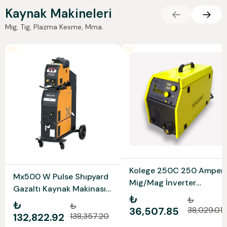
Kaynak Makineleri
Mig, Tig, Plazma Kesme, Mma..
Kolege 250C 250 Amper
Mx500 W Pulse Shıpyard
Mig/Mag İnverter
Gazaltı Kaynak Makinası
Monofaze Gazaltı Kaynak
₺
₺
Ko
₺
₺
Makinesi- Çanta Tipi
36,507.85
38,029.01
132,822.92
138,357.20