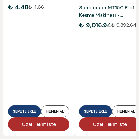
₺ 4.48
₺ 4.66
Scheppach MT150 Profil
Kesme Makinası -
5903703901
₺ 9,016.94
₺ 9,392.64
SEPETE EKLE
HEMEN AL
SEPETE EKLE
HEMEN AL
Özel Teklif İste
Özel Teklif İste