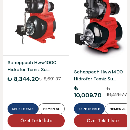
Scheppach Hww1000
Hidrofor Temiz Su
Scheppach Hww1400
Pompası 5908608901
₺ 8,344.20
Hidrofor Temiz Su
₺ 8,691.87
Pompası 5908609901
₺
₺
10,009.70
10,426.77
SEPETE EKLE
HEMEN AL
SEPETE EKLE
HEMEN AL
Özel Teklif İste
Özel Teklif İste