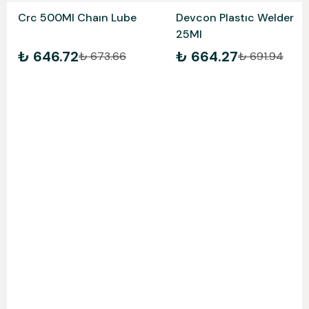
Crc 500Ml Chaın Lube
Devcon Plastıc Welder
25Ml
₺ 646.72
₺ 664.27
₺ 673.66
₺ 691.94