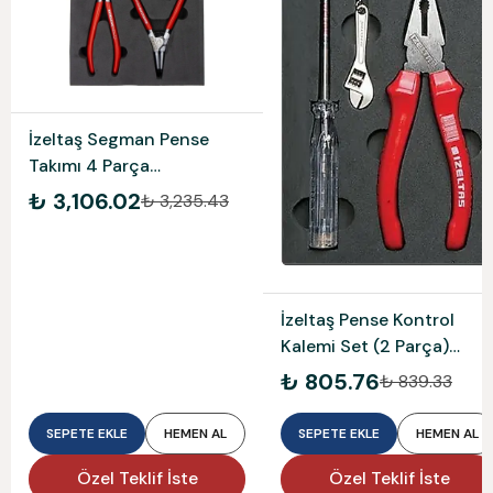
İzeltaş Segman Pense
Takımı 4 Parça
3335001004
₺ 3,106.02
₺ 3,235.43
İzeltaş Pense Kontrol
Kalemi Set (2 Parça)
3020001002
₺ 805.76
₺ 839.33
SEPETE EKLE
HEMEN AL
SEPETE EKLE
HEMEN AL
Özel Teklif İste
Özel Teklif İste