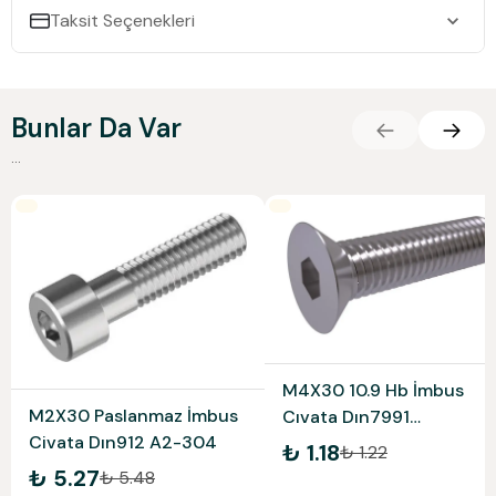
Taksit Seçenekleri
Bunlar Da Var
...
M4X30 10.9 Hb İmbus
M2X30 Paslanmaz İmbus
Cıvata Dın7991
Civata Dın912 A2-304
Elektrogalvaniz
₺ 1.18
₺ 1.22
₺ 5.27
₺ 5.48