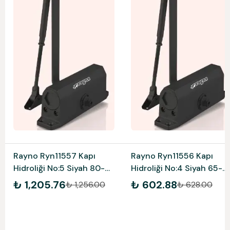
Rayno Ryn11557 Kapı
Rayno Ryn11556 Kapı
Hidroliği No:5 Siyah 80-
Hidroliği No:4 Siyah 65-
120 Kg
85 Kg
₺ 1,205.76
₺ 602.88
₺ 1,256.00
₺ 628.00