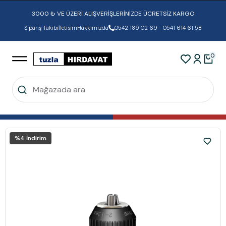
3000 ₺ VE ÜZERİ ALIŞVERİŞLERİNİZDE ÜCRETSİZ KARGO
Sipariş Takibi
İletisim
Hakkımızda
0542 189 02 69 - 0541 614 61 58
0
%
4
İndirim