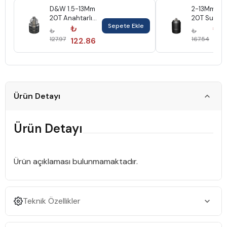
D&W 1.5-13Mm
2-13Mm 1/2
20T Anahtarlı
20T Supra
Sepete Ekle
Konik Mandren
Plastik Ma
₺
₺
₺
₺
Dw Dwma1312
Dw
127.97
167.54
122.86
160
Ürün Detayı
Ürün Detayı
Ürün açıklaması bulunmamaktadır.
Teknik Özellikler