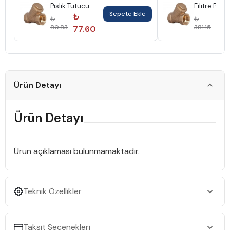
Pislik Tutucu
Filitre Pn16
Sepete Ekle
Filitre Pn16
Konsan
₺
₺
₺
₺
80.83
381.15
77.60
365
Ürün Detayı
Ürün Detayı
Ürün açıklaması bulunmamaktadır.
Teknik Özellikler
Taksit Seçenekleri