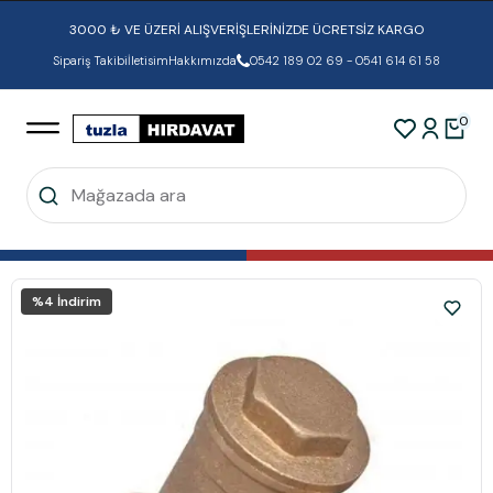
3000 ₺ VE ÜZERİ ALIŞVERİŞLERİNİZDE ÜCRETSİZ KARGO
Sipariş Takibi
İletisim
Hakkımızda
0542 189 02 69 - 0541 614 61 58
0
%
4
İndirim