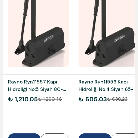
Rayno Ryn11557 Kapı
Rayno Ryn11556 Kapı
Hidroliği No:5 Siyah 80-
Hidroliği No:4 Siyah 65-
120 Kg
85 Kg
₺ 1,210.05
₺ 605.03
₺ 1,260.46
₺ 630.23