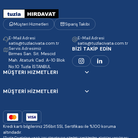
Müşteri Hizmetleri
Sipariş Takibi
E-Mail Adresi
E-Mail Adresi
satis@tuzlacivata.com.tr
satis@tuzlacivata.com.tr
BİZİ TAKİP EDİN
Servis Adresimiz
Birmes San. Sit. Mescid
Mah. Ataturk Cad. A-10 Blok
No:10 Tuzla İSTANBUL
MÜŞTERI HIZMETLERI
MÜŞTERİ HİZMETLERİ
Kredi kartı bilgileriniz 256bit SSL Sertifikası ile %100 koruma
altındadır.
*Tuzla Cıvata'nın yazılı izni olmaksızın sitedeki içeriklerden alıntılar yapılması,