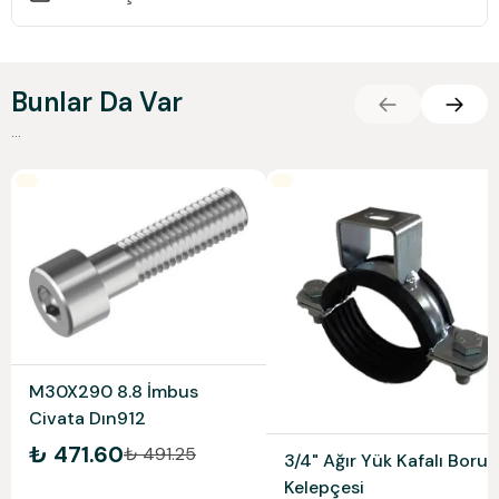
Bunlar Da Var
...
M30X290 8.8 İmbus
Civata Dın912
₺ 471.60
₺ 491.25
3/4" Ağır Yük Kafalı Boru
Kelepçesi