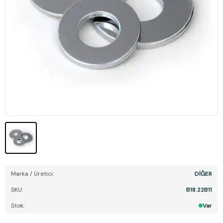
Marka / Üretici:
DİĞER
SKU:
B18.22B11
Stok:
Var