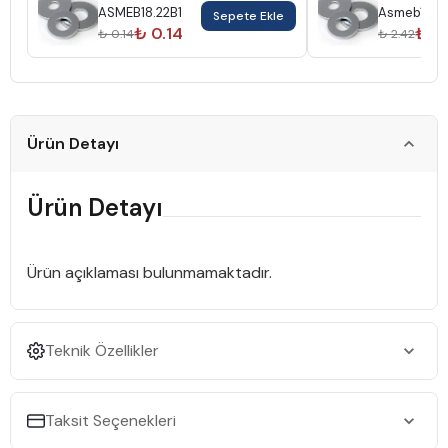
ASMEB18.22B1
Asmeb18.22
Sepete Ekle
₺ 0.14
₺ 2.
₺ 0.14
₺ 2.42
Ürün Detayı
Ürün Detayı
Ürün açıklaması bulunmamaktadır.
Teknik Özellikler
Taksit Seçenekleri