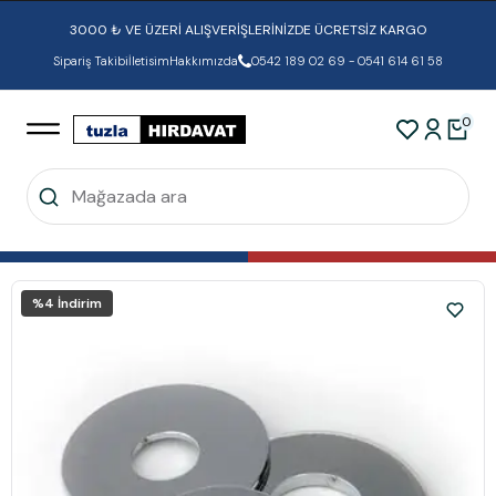
3000 ₺ VE ÜZERİ ALIŞVERİŞLERİNİZDE ÜCRETSİZ KARGO
Sipariş Takibi
İletisim
Hakkımızda
0542 189 02 69 - 0541 614 61 58
0
%
4
İndirim