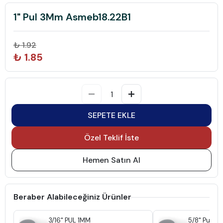
1" Pul 3Mm Asmeb18.22B1
₺ 1.92
₺ 1.85
SEPETE EKLE
Özel Teklif İste
Hemen Satın Al
Beraber Alabileceğiniz Ürünler
3/16" PUL 1MM
5/8" Pul 3