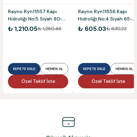
Rayno Ryn11557 Kapı
Rayno Ryn11556 Kapı
Hidroliği No:5 Siyah 80-
Hidroliği No:4 Siyah 65-
120 Kg
85 Kg
₺ 1,210.05
₺ 605.03
₺ 1,260.46
₺ 630.23
SEPETE EKLE
HEMEN AL
SEPETE EKLE
HEMEN AL
Özel Teklif İste
Özel Teklif İste