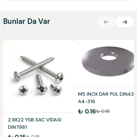
Bunlar Da Var
...
M5 INOX DAR PUL DIN433
A4-316
₺ 0.16
₺ 0.16
2.9X22 YSB SAC VİDASI
DIN7981
₺ 0.15