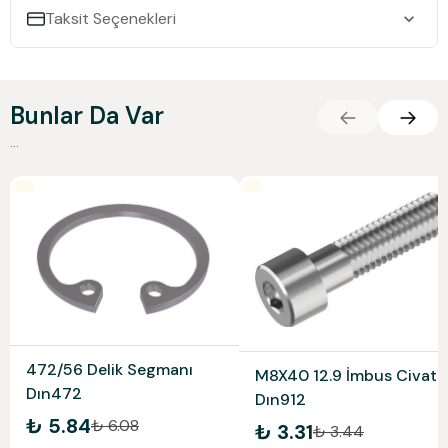
Taksit Seçenekleri
Bunlar Da Var
...
472/56 Delik Segmanı
M8X40 12.9 İmbus Civata
Dın472
Dın912
₺ 5.84
₺ 6.08
₺ 3.31
₺ 3.44