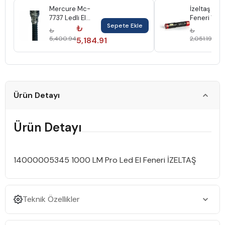
Mercure Mc-
İzeltaş Led 
7737 Ledli El
Feneri 10
Sepete Ekle
Feneri Şarjlı
14000005
₺
₺
₺
₺
5,400.94
2,051.19
5,184.91
1,9
Ürün Detayı
Ürün Detayı
14000005345 1000 LM Pro Led El Feneri İZELTAŞ
Teknik Özellikler