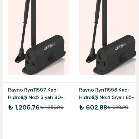
Rayno Ryn11557 Kapı
Rayno Ryn11556 Kapı
Hidroliği No:5 Siyah 80-
Hidroliği No:4 Siyah 65-
120 Kg
85 Kg
₺ 1,205.76
₺ 602.88
₺ 1,256.00
₺ 628.00