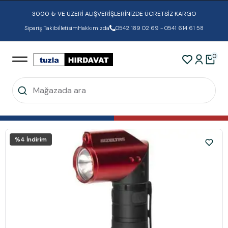
3000 ₺ VE ÜZERİ ALIŞVERİŞLERİNİZDE ÜCRETSİZ KARGO
Sipariş Takibi
İletisim
Hakkımızda
0542 189 02 69 - 0541 614 61 58
0
%
4
İndirim