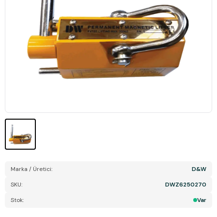
Marka / Üretici:
D&W
SKU:
DWZ6250270
Stok:
Var