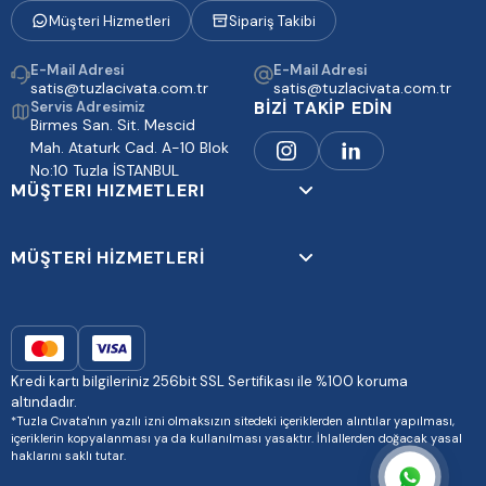
Müşteri Hizmetleri
Sipariş Takibi
E-Mail Adresi
E-Mail Adresi
satis@tuzlacivata.com.tr
satis@tuzlacivata.com.tr
BİZİ TAKİP EDİN
Servis Adresimiz
Birmes San. Sit. Mescid
Mah. Ataturk Cad. A-10 Blok
No:10 Tuzla İSTANBUL
MÜŞTERI HIZMETLERI
MÜŞTERİ HİZMETLERİ
Kredi kartı bilgileriniz 256bit SSL Sertifikası ile %100 koruma
altındadır.
*Tuzla Cıvata'nın yazılı izni olmaksızın sitedeki içeriklerden alıntılar yapılması,
içeriklerin kopyalanması ya da kullanılması yasaktır. İhlallerden doğacak yasal
haklarını saklı tutar.