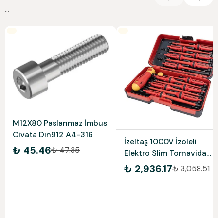
...
M12X80 Paslanmaz İmbus
Civata Dın912 A4-316
İzeltaş 1000V İzoleli
₺ 45.46
₺ 47.35
Elektro Slim Tornavida
Seti 14000005342
₺ 2,936.17
₺ 3,058.51