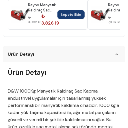
Rayno Manyetik
Rayno Many
Kaldıraç Sac
Kaldıraç S
Sepete Ekle
Kapma 100Kg
Kapma 30
₺
₺
₺
₺
Ryn11250
Ryn11252
3,985.61
7,106.69
3,826.19
6,
Ürün Detayı
Ürün Detayı
D&W 1000Kg Manyetik Kaldıraç Sac Kapma,
endüstriyel uygulamalar için tasarlanmış yüksek
performanslı bir manyetik kaldırma cihazıdır. 1000 kg’a
kadar yük taşıma kapasitesi ile, ağır metal parçaların
güvenli ve verimli bir şekilde kaldırılmasını sağlar. Bu
ürün, özellikle sac metal işleme sektöründe, montaj