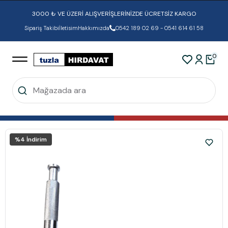
3000 ₺ VE ÜZERİ ALIŞVERİŞLERİNİZDE ÜCRETSİZ KARGO
Sipariş Takibi
İletisim
Hakkımızda
0542 189 02 69 - 0541 614 61 58
0
%
4
İndirim