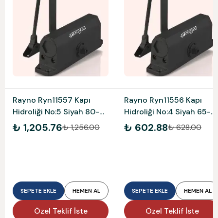
Rayno Ryn11557 Kapı
Rayno Ryn11556 Kapı
Hidroliği No:5 Siyah 80-
Hidroliği No:4 Siyah 65-
120 Kg
85 Kg
₺ 1,205.76
₺ 602.88
₺ 1,256.00
₺ 628.00
SEPETE EKLE
HEMEN AL
SEPETE EKLE
HEMEN AL
Özel Teklif İste
Özel Teklif İste