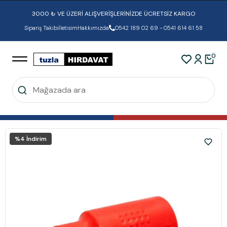
3000 ₺ VE ÜZERİ ALIŞVERİŞLERİNİZDE ÜCRETSİZ KARGO
Sipariş Takibi
İletisim
Hakkımızda
0542 189 02 69 - 0541 614 61 58
0
%
4
İndirim