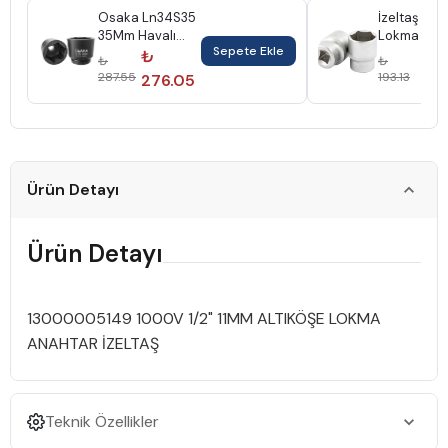
Osaka Ln34S35
İzeltaş 28
35Mm Havalı
Lokma Ana
Sepete Ekle
Lokma 3/4"
1/2" 111306
₺
₺
₺
₺
287.55
193.13
276.05
185
Ürün Detayı
Ürün Detayı
13000005149 1000V 1/2" 11MM ALTIKÖŞE LOKMA
ANAHTAR İZELTAŞ
Teknik Özellikler