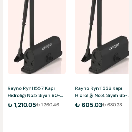
Rayno Ryn11557 Kapı
Rayno Ryn11556 Kapı
Hidroliği No:5 Siyah 80-
Hidroliği No:4 Siyah 65-
120 Kg
85 Kg
₺ 1,210.05
₺ 605.03
₺ 1,260.46
₺ 630.23