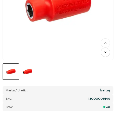
Marka / Üretici:
İzeltaş
SKU:
13000005149
Stok:
Var