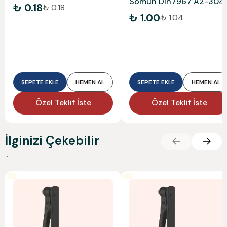
Somun Dın7967 A2-304
₺ 0.18
₺ 0.18
₺ 1.00
₺ 1.04
SEPETE EKLE
HEMEN AL
SEPETE EKLE
HEMEN AL
Özel Teklif İste
Özel Teklif İste
İlginizi Çekebilir
...