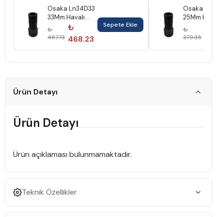
Osaka Ln34D33
Osaka Ln3
33Mm Havalı
25Mm Hava
Sepete Ekle
Derin Lokma
Derin Lokm
₺
₺
₺
₺
3/4"
3/4"
487.73
379.35
468.23
364
Ürün Detayı
Ürün Detayı
Ürün açıklaması bulunmamaktadır.
Teknik Özellikler