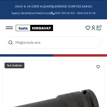
3000 ₺ VE ÜZERİ ALIŞVERİŞLERİNİZDE ÜCRETSİZ KARGO
Sipariş Takibi
İletisim
Hakkımızda
0542 189 02 69 - 0541 614 61 58
0
%
4
İndirim