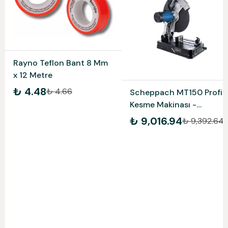
Rayno Teflon Bant 8 Mm
x 12 Metre
₺ 4.48
₺ 4.66
Scheppach MT150 Profil
Kesme Makinası -
5903703901
₺ 9,016.94
₺ 9,392.64