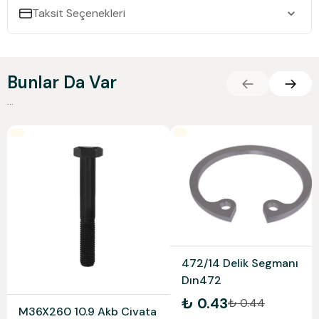
Taksit Seçenekleri
Bunlar Da Var
...
472/14 Delik Segmanı
Dın472
₺ 0.43
₺ 0.44
M36X260 10.9 Akb Civata