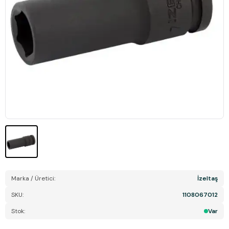
Marka / Üretici:
İzeltaş
SKU:
1108067012
Stok:
Var