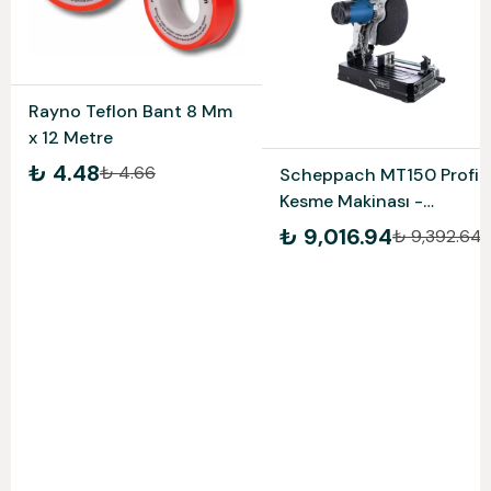
Rayno Teflon Bant 8 Mm
x 12 Metre
₺ 4.48
₺ 4.66
Scheppach MT150 Profil
Kesme Makinası -
5903703901
₺ 9,016.94
₺ 9,392.64