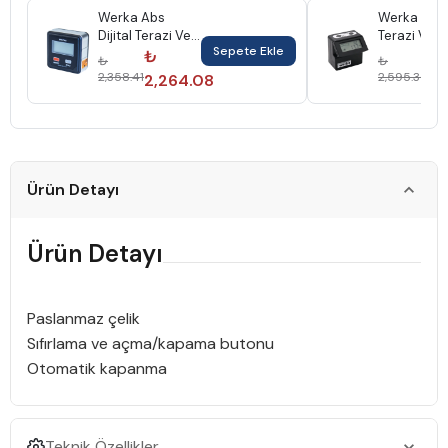
Werka Abs
Werka Dijit
Dijital Terazi Ve
Terazi Ve A
Sepete Ekle
Açı Ölçer 6103-
Ölçer ±180°
₺
₺
₺
₺
02 Werka6103-
Werka242-
2,358.41
2,595.36
2,264.08
2,
02
Ürün Detayı
Ürün Detayı
Paslanmaz çelik
Sıfırlama ve açma/kapama butonu
Otomatik kapanma
Teknik Özellikler