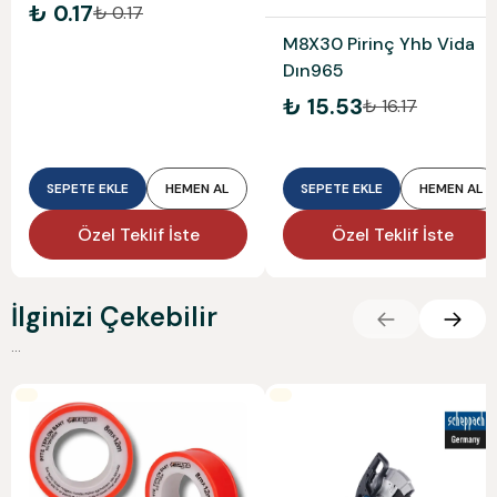
₺ 0.17
₺ 0.17
M8X30 Pirinç Yhb Vida
Dın965
₺ 15.53
₺ 16.17
SEPETE EKLE
HEMEN AL
SEPETE EKLE
HEMEN AL
Özel Teklif İste
Özel Teklif İste
İlginizi Çekebilir
...