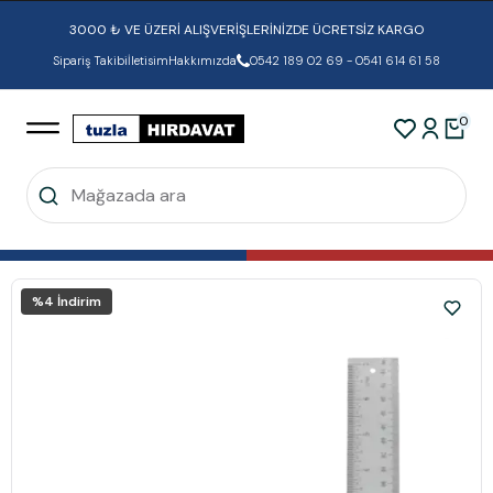
3000 ₺ VE ÜZERİ ALIŞVERİŞLERİNİZDE ÜCRETSİZ KARGO
Sipariş Takibi
İletisim
Hakkımızda
0542 189 02 69 - 0541 614 61 58
0
%
4
İndirim