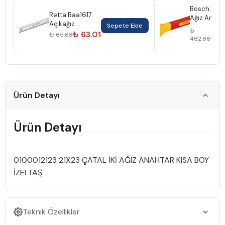
Bosch Vde 
Retta Raa1617
Ağız Anaht
Açıkağız
Sepete Ekle
8Mm
₺
₺
Anahtar 16X17
₺ 63.01
₺ 65.63
1600A02N
482.86
46
Ürün Detayı
Ürün Detayı
0100012123 21X23 ÇATAL İKİ AĞIZ ANAHTAR KISA BOY
İZELTAŞ
Teknik Özellikler