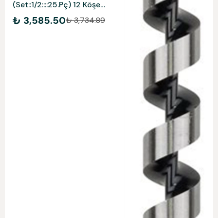
(Set::1/2::::25.Pç) 12 Köşe
Inch Ret
₺ 3,585.50
₺ 3,734.89