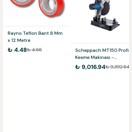
Rayno Teflon Bant 8 Mm
x 12 Metre
₺ 4.48
₺ 4.66
Scheppach MT150 Profil
Kesme Makinası -
5903703901
₺ 9,016.94
₺ 9,392.64