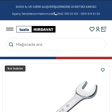
3000 ₺ VE ÜZERİ ALIŞVERİŞLERİNİZDE ÜCRETSİZ KARGO
Sipariş Takibi
İletisim
Hakkımızda
0542 189 02 69 - 0541 614 61 58
0
%
4
İndirim