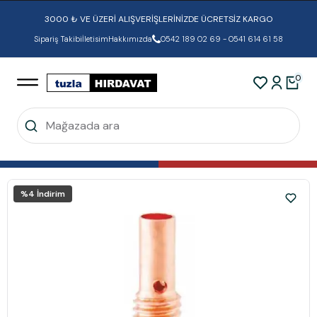
3000 ₺ VE ÜZERİ ALIŞVERİŞLERİNİZDE ÜCRETSİZ KARGO
Sipariş Takibi
İletisim
Hakkımızda
0542 189 02 69 - 0541 614 61 58
0
%
4
İndirim