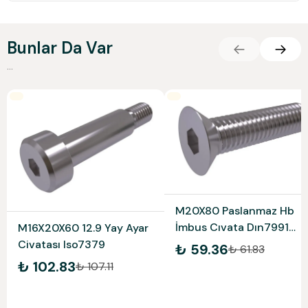
Bunlar Da Var
...
M20X80 Paslanmaz Hb
İmbus Cıvata Dın7991
M16X20X60 12.9 Yay Ayar
A2-304
Civatası Iso7379
₺ 59.36
₺ 61.83
₺ 102.83
₺ 107.11