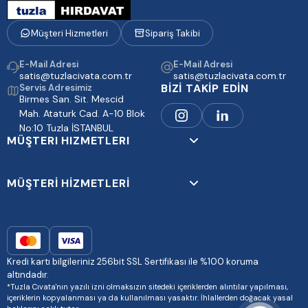
Müşteri Hizmetleri
Sipariş Takibi
E-Mail Adresi
E-Mail Adresi
satis@tuzlacivata.com.tr
satis@tuzlacivata.com.tr
BİZİ TAKİP EDİN
Servis Adresimiz
Birmes San. Sit. Mescid
Mah. Ataturk Cad. A-10 Blok
No:10 Tuzla İSTANBUL
MÜŞTERI HIZMETLERI
MÜŞTERİ HİZMETLERİ
Kredi kartı bilgileriniz 256bit SSL Sertifikası ile %100 koruma
altındadır.
*Tuzla Cıvata'nın yazılı izni olmaksızın sitedeki içeriklerden alıntılar yapılması,
içeriklerin kopyalanması ya da kullanılması yasaktır. İhlallerden doğacak yasal