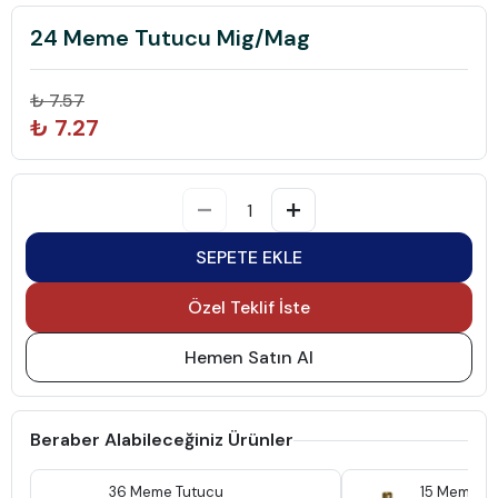
24 Meme Tutucu Mig/Mag
₺ 7.57
₺ 7.27
SEPETE EKLE
Özel Teklif İste
Hemen Satın Al
Beraber Alabileceğiniz Ürünler
36 Meme Tutucu
15 Meme T