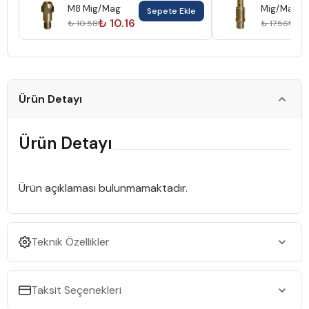
M8 Mig/Mag
Mig/Mag
Sepete Ekle
₺ 10.16
₺ 1
₺ 10.58
₺ 17.56
Ürün Detayı
Ürün Detayı
Ürün açıklaması bulunmamaktadır.
Teknik Özellikler
Taksit Seçenekleri