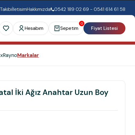
 Takibi
İletisim
Hakkımızda
0542 189 02 69 - 0541 614 61 58
0
Hesabım
Sepetim
Fiyat Listesi
ex
Rayno
Markalar
atal İki Ağız Anahtar Uzun Boy