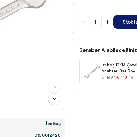
Stokt
Beraber Alabileceğiniz
İzeltaş 12X13 Çatal
Anahtar Kısa Boy
0100011213
₺ 112.15
₺ 116.82
İzeltaş
0130012426