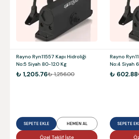
Rayno Ryn11557 Kapı Hidroliği
Rayno Ryn115
No:5 Siyah 80-120 Kg
No:4 Siyah 
₺ 1,205.76
₺ 602.88
₺ 1,256.00
SEPETE EKLE
HEMEN AL
SEPETE EK
Özel Teklif İste
Öz