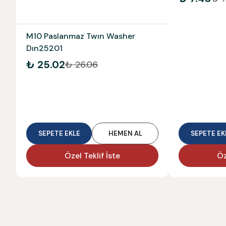
M10 Paslanmaz Twın Washer
Dın25201
₺ 25.02
₺ 26.06
SEPETE EKLE
HEMEN AL
SEPETE EK
Özel Teklif İste
Öz