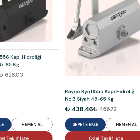
56 Kapı Hidroliği
65-85 Kg
₺ 628.00
Rayno Ryn11555 Kapı Hidroliği
No:3 Siyah 45-65 Kg
₺ 438.46
₺ 456.72
LE
HEMEN AL
SEPETE EKLE
HEMEN AL
el Teklif İste
Özel Teklif İste