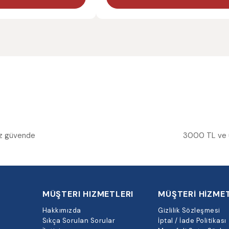
niz güvende
3000 TL ve üz
MÜŞTERI HIZMETLERI
MÜŞTERİ HİZMET
Hakkımızda
Gizlilik Sözleşmesi
Sıkça Sorulan Sorular
İptal / İade Politikası