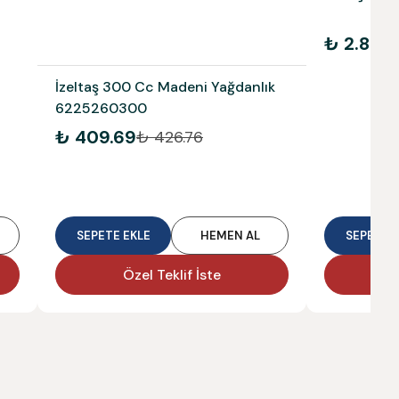
₺ 2.89
₺ 
İzeltaş 300 Cc Madeni Yağdanlık
6225260300
₺ 409.69
₺ 426.76
SEPETE EKLE
HEMEN AL
SEPETE E
Özel Teklif İste
Ö