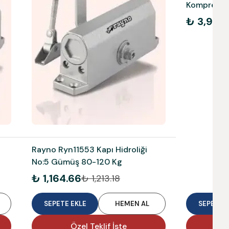
Kompresör 
Akülü 590
₺ 3,915.
Rayno Ryn11553 Kapı Hidroliği
No:5 Gümüş 80-120 Kg
₺ 1,164.66
₺ 1,213.18
SEPETE EKLE
HEMEN AL
SEPETE E
Özel Teklif İste
Ö