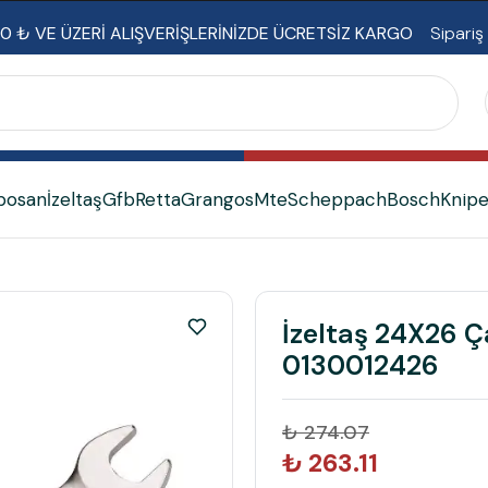
0 ₺ VE ÜZERİ ALIŞVERİŞLERİNİZDE ÜCRETSİZ KARGO
Sipariş
bosan
İzeltaş
Gfb
Retta
Grangos
Mte
Scheppach
Bosch
Knip
İzeltaş 24X26 Ç
0130012426
₺ 274.07
₺ 263.11