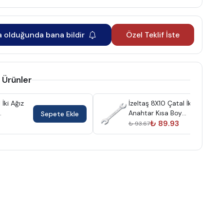
a olduğunda bana bildir
Özel Teklif İste
 Ürünler
 İki Ağız
İzeltaş 8X10 Çatal İki Ağız
Anahtar Kısa Boy
Sepete Ekle
0100010810
₺ 89.93
₺ 93.67