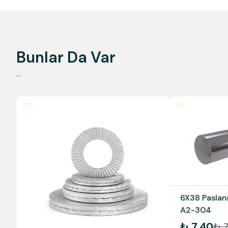
Bunlar Da Var
...
6X38 Paslan
A2-304
₺ 7.40
₺ 7