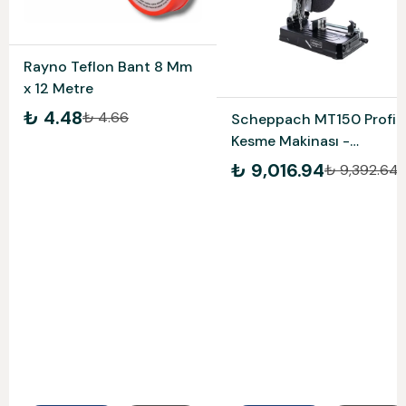
Rayno Teflon Bant 8 Mm
x 12 Metre
₺ 4.48
₺ 4.66
Scheppach MT150 Profil
Kesme Makinası -
5903703901
₺ 9,016.94
₺ 9,392.64