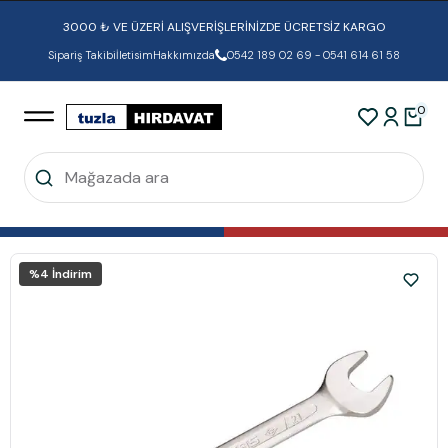
3000 ₺ VE ÜZERİ ALIŞVERİŞLERİNİZDE ÜCRETSİZ KARGO
Sipariş Takibi
İletisim
Hakkımızda
0542 189 02 69 - 0541 614 61 58
0
%
4
İndirim