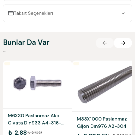
Taksit Seçenekleri
Bunlar Da Var
...
M6X30 Paslanmaz Akb
M33X1000 Paslanmaz
Civata Dın933 A4-316-
Gijon Dın976 A2-304
80
₺ 2.88
₺ 3.00