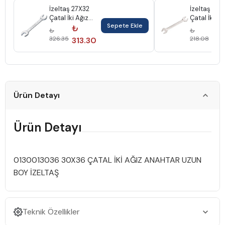
İzeltaş 27X32
İzeltaş 22X
Çatal İki Ağız
Çatal İki Ağ
Sepete Ekle
Anahtar Kısa
Anahtar U
₺
₺
₺
₺
Boy 0100012732
Boy 01300
326.35
218.08
313.30
20
Ürün Detayı
Ürün Detayı
0130013036 30X36 ÇATAL İKİ AĞIZ ANAHTAR UZUN
BOY İZELTAŞ
Teknik Özellikler