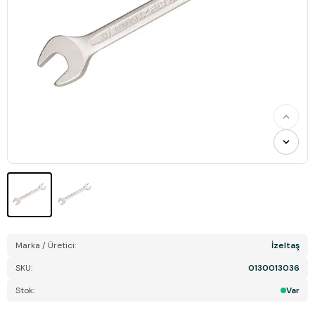
Marka / Üretici:
İzeltaş
SKU:
0130013036
Stok:
Var