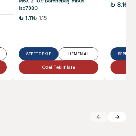
M6X12 10.9 Bombebaş İmbus
₺ 8.16
₺ 
Iso7380
₺ 1.11
₺ 1.15
SEPETE EKLE
HEMEN AL
SEPETE E
Özel Teklif İste
Ö