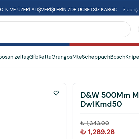
0 ₺ VE ÜZERİ ALIŞVERİŞLERİNİZDE ÜCRETSİZ KARGO
Sipariş
bosan
İzeltaş
Gfb
Retta
Grangos
Mte
Scheppach
Bosch
Knip
D&W 500Mm Mek
Dw1Kmd50
₺ 1,343.00
₺ 1,289.28