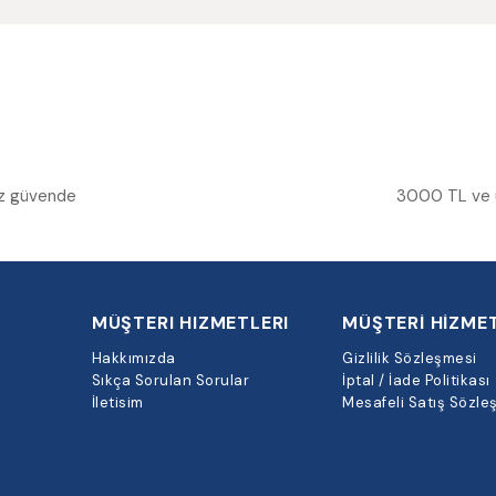
niz güvende
3000 TL ve üz
MÜŞTERI HIZMETLERI
MÜŞTERİ HİZMET
Hakkımızda
Gizlilik Sözleşmesi
Sıkça Sorulan Sorular
İptal / İade Politikası
İletisim
Mesafeli Satış Sözle