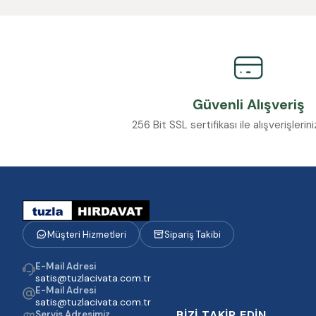
Güvenli Alışveriş
256 Bit SSL sertifikası ile alışverişleri
Müşteri Hizmetleri
Sipariş Takibi
E-Mail Adresi
satis@tuzlacivata.com.tr
E-Mail Adresi
satis@tuzlacivata.com.tr
BİZİ TAKİP EDİN
Servis Adresimiz