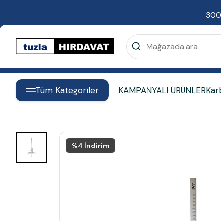
300
Tüm Kategoriler
KAMPANYALI ÜRÜNLER
Kar
%
4
İndirim