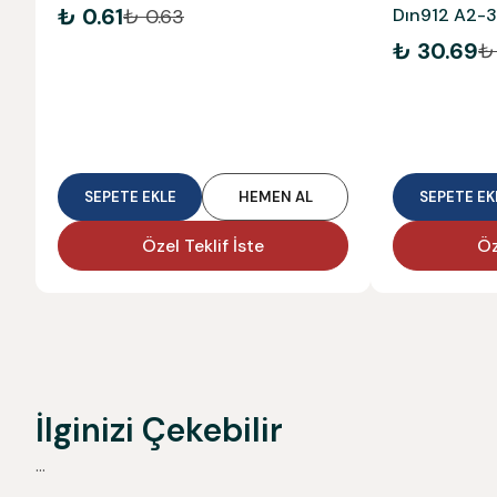
₺ 0.61
₺ 0.63
Dın912 A2-
₺ 30.69
₺
SEPETE EKLE
HEMEN AL
SEPETE EK
Özel Teklif İste
Öz
İlginizi Çekebilir
...