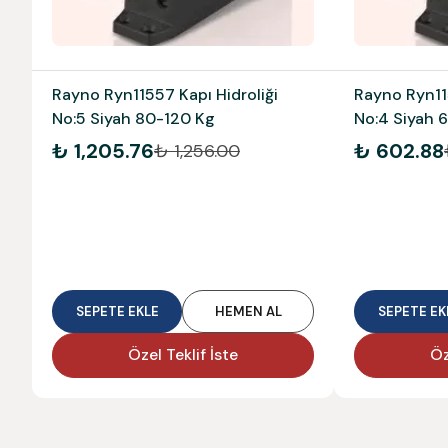
Rayno Ryn11557 Kapı Hidroliği
Rayno Ryn115
No:5 Siyah 80-120 Kg
No:4 Siyah 
₺ 1,205.76
₺ 602.88
₺ 1,256.00
SEPETE EKLE
HEMEN AL
SEPETE EK
Özel Teklif İste
Öz