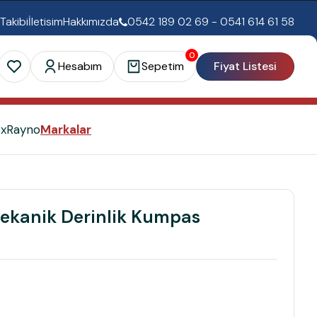
 Takibi
İletisim
Hakkımızda
0542 189 02 69 - 0541 614 61 58
0
Hesabım
Sepetim
Fiyat Listesi
ex
Rayno
Markalar
anik Derinlik Kumpas