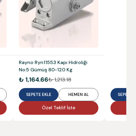
Rayno Ryn11553 Kapı Hidroliği
No:5 Gümüş 80-120 Kg
₺ 1,164.66
₺ 1,213.18
SEPETE EKLE
HEMEN AL
SEPETE E
Özel Teklif İste
Ö