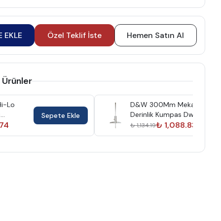
E EKLE
Özel Teklif İste
Hemen Satın Al
 Ürünler
Hi-Lo
D&W 300Mm Mekanik
ı
Derinlik Kumpas Dw1Kmd30
Sepete Ekle
.74
₺ 1,088.83
₺ 1,134.19