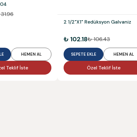
304
 31.96
2 1/2"X1" Redüksyon Galvaniz
₺ 102.18
₺ 106.43
LE
HEMEN AL
SEPETE EKLE
HEMEN AL
el Teklif İste
Özel Teklif İste