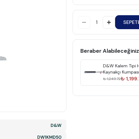
SEPET
Beraber Alabileceğiniz
D&W Kalem Tipi 
Kaynakçı Kumpas
Dw7Gk03
₺ 1,199
₺ 1,249.72
D&W
DW1KMD50