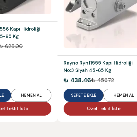
56 Kapı Hidroliği
65-85 Kg
₺ 628.00
Rayno Ryn11555 Kapı Hidroliği
No:3 Siyah 45-65 Kg
₺ 438.46
₺ 456.72
LE
HEMEN AL
SEPETE EKLE
HEMEN AL
el Teklif İste
Özel Teklif İste