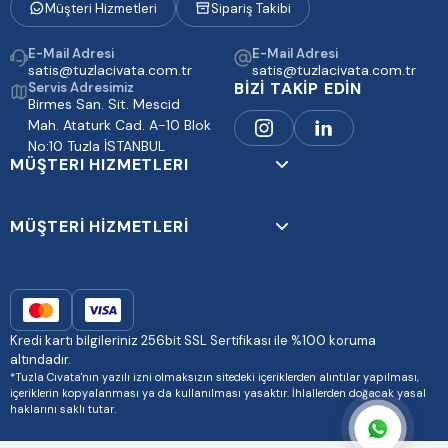
Müşteri Hizmetleri
Sipariş Takibi
E-Mail Adresi
E-Mail Adresi
satis@tuzlacivata.com.tr
satis@tuzlacivata.com.tr
BİZİ TAKİP EDİN
Servis Adresimiz
Birmes San. Sit. Mescid
Mah. Ataturk Cad. A-10 Blok
No:10 Tuzla İSTANBUL
MÜŞTERI HIZMETLERI
MÜŞTERİ HİZMETLERİ
Kredi kartı bilgileriniz 256bit SSL Sertifikası ile %100 koruma
altındadır.
*Tuzla Cıvata'nın yazılı izni olmaksızın sitedeki içeriklerden alıntılar yapılması,
içeriklerin kopyalanması ya da kullanılması yasaktır. İhlallerden doğacak yasal
haklarını saklı tutar.