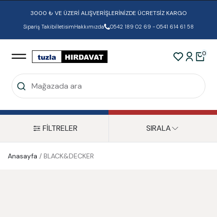
3000 ₺ VE ÜZERİ ALIŞVERİŞLERİNİZDE ÜCRETSİZ KARGO
Sipariş Takibi
İletisim
Hakkımızda
0542 189 02 69 - 0541 614 61 58
0
FİLTRELER
SIRALA
Anasayfa
/
BLACK&DECKER