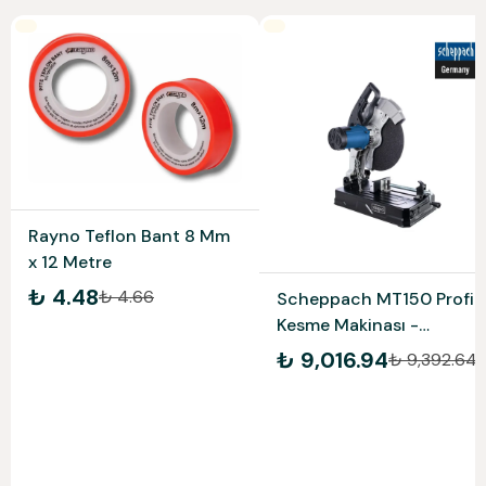
Rayno Teflon Bant 8 Mm
x 12 Metre
₺ 4.48
₺ 4.66
Scheppach MT150 Profil
Kesme Makinası -
5903703901
₺ 9,016.94
₺ 9,392.64