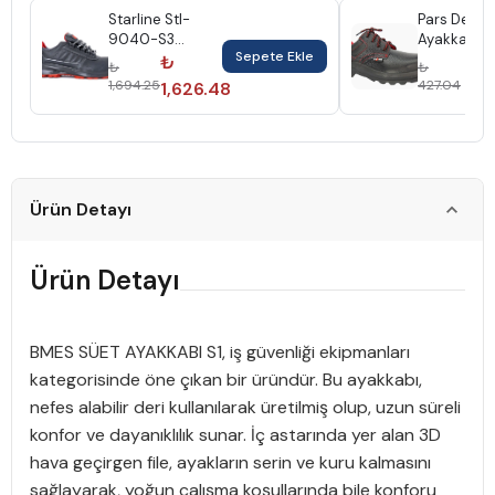
Starline Stl-
Pars Deri
9040-S3
Ayakkabı S
Sepete Ekle
Ayakkabı No:43
Çelik Burun
₺
₺
₺
₺
Siyah Kırmızı
No:47 Hsc1
1,694.25
427.04
1,626.48
40
Deri Star
Ürün Detayı
Ürün Detayı
BMES SÜET AYAKKABI S1, iş güvenliği ekipmanları
kategorisinde öne çıkan bir üründür. Bu ayakkabı,
nefes alabilir deri kullanılarak üretilmiş olup, uzun süreli
konfor ve dayanıklılık sunar. İç astarında yer alan 3D
hava geçirgen file, ayakların serin ve kuru kalmasını
sağlayarak, yoğun çalışma koşullarında bile konforu