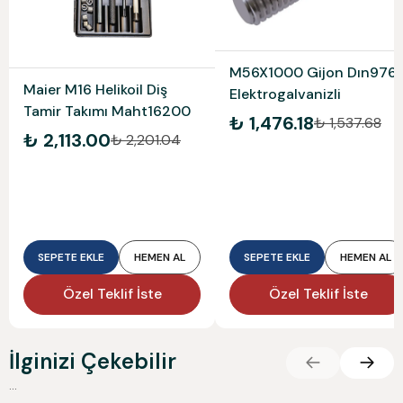
M56X1000 Gijon Dın976
Maier M16 Helikoil Diş
Elektrogalvanizli
Tamir Takımı Maht16200
₺ 1,476.18
₺ 1,537.68
₺ 2,113.00
₺ 2,201.04
SEPETE EKLE
HEMEN AL
SEPETE EKLE
HEMEN AL
Özel Teklif İste
Özel Teklif İste
İlginizi Çekebilir
...