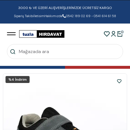
3000 ₺ VE ÜZERİ ALIŞVERİŞLERİNİZDE ÜCRETSİZ KARGO
Sipariş Takibi
İletisim
Hakkımızda
0542 189 02 69 - 0541 614 61 58
0
%
4
İndirim