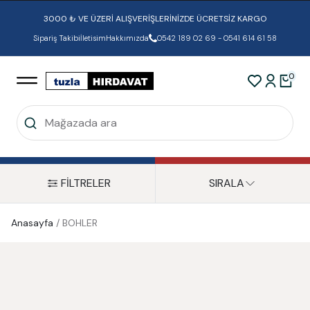
3000 ₺ VE ÜZERİ ALIŞVERİŞLERİNİZDE ÜCRETSİZ KARGO
Sipariş Takibi
İletisim
Hakkımızda
0542 189 02 69 - 0541 614 61 58
0
FİLTRELER
SIRALA
Anasayfa
/
BOHLER