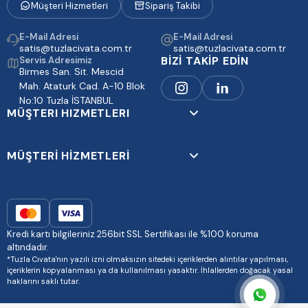
Müşteri Hizmetleri
Sipariş Takibi
E-Mail Adresi
E-Mail Adresi
satis@tuzlacivata.com.tr
satis@tuzlacivata.com.tr
BİZİ TAKİP EDİN
Servis Adresimiz
Birmes San. Sit. Mescid
Mah. Ataturk Cad. A-10 Blok
No:10 Tuzla İSTANBUL
MÜŞTERI HIZMETLERI
MÜŞTERİ HİZMETLERİ
Kredi kartı bilgileriniz 256bit SSL Sertifikası ile %100 koruma
altındadır.
*Tuzla Cıvata'nın yazılı izni olmaksızın sitedeki içeriklerden alıntılar yapılması,
içeriklerin kopyalanması ya da kullanılması yasaktır. İhlallerden doğacak yasal
haklarını saklı tutar.