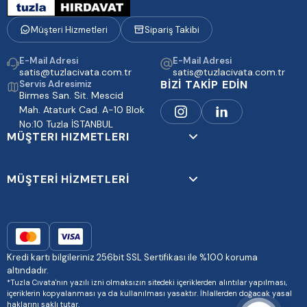
Müşteri Hizmetleri
Sipariş Takibi
E-Mail Adresi
E-Mail Adresi
satis@tuzlacivata.com.tr
satis@tuzlacivata.com.tr
BİZİ TAKİP EDİN
Servis Adresimiz
Birmes San. Sit. Mescid
Mah. Ataturk Cad. A-10 Blok
No:10 Tuzla İSTANBUL
MÜŞTERI HIZMETLERI
MÜŞTERİ HİZMETLERİ
Kredi kartı bilgileriniz 256bit SSL Sertifikası ile %100 koruma
altındadır.
*Tuzla Cıvata'nın yazılı izni olmaksızın sitedeki içeriklerden alıntılar yapılması,
içeriklerin kopyalanması ya da kullanılması yasaktır. İhlallerden doğacak yasal
haklarını saklı tutar.