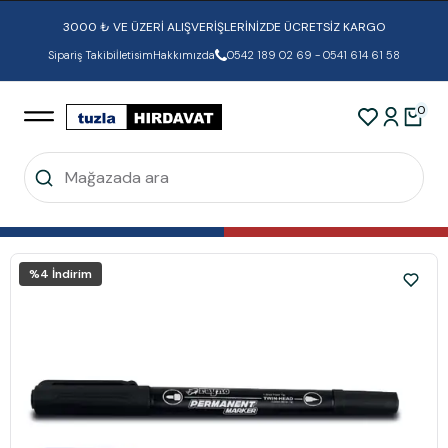
3000 ₺ VE ÜZERİ ALIŞVERİŞLERİNİZDE ÜCRETSİZ KARGO
Sipariş Takibi
İletisim
Hakkımızda
0542 189 02 69 - 0541 614 61 58
0
%
4
İndirim