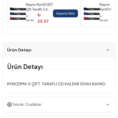
Rayno Ryn10457
Rayno
Çift Taraflı Cd
Ryn10458 Ç
Sepete Ekle
Kalemi Mavi
Taraflı Cd 
₺
₺
₺
₺
Kırmızı
26.42
26.42
25.37
25.
Ürün Detayı
Ürün Detayı
RYNCDPM-S ÇİFT TARAFLI CD KALEMİ SİYAH RAYNO
Teknik Özellikler