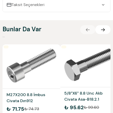
Taksit Seçenekleri
Bunlar Da Var
...
5/8"X6" 8.8 Unc Akb
M27X200 8.8 İmbus
Civata Asa-B18.2.1
Civata Dın912
₺ 95.62
₺ 99.60
₺ 71.75
₺ 74.73