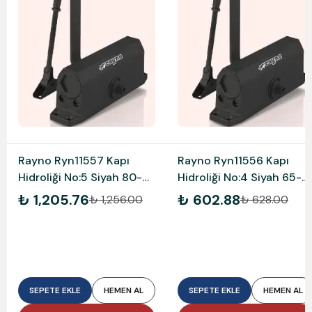
Rayno Ryn11557 Kapı
Rayno Ryn11556 Kapı
Hidroliği No:5 Siyah 80-
Hidroliği No:4 Siyah 65-
120 Kg
85 Kg
₺ 1,205.76
₺ 602.88
₺ 1,256.00
₺ 628.00
SEPETE EKLE
HEMEN AL
SEPETE EKLE
HEMEN AL