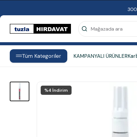
300
Tüm Kategoriler
KAMPANYALI ÜRÜNLER
Kar
%
4
İndirim