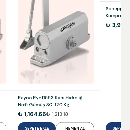
Scheppach 
Kompresör 
Akülü 590
₺ 3,915.
Rayno Ryn11553 Kapı Hidroliği
No:5 Gümüş 80-120 Kg
₺ 1,164.66
₺ 1,213.18
SEPETE EKLE
HEMEN AL
SEPETE E