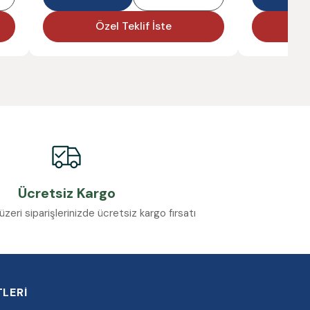
Özel Teklif İste
Ö
Ücretsiz Kargo
eri siparişlerinizde ücretsiz kargo fırsatı
LERİ