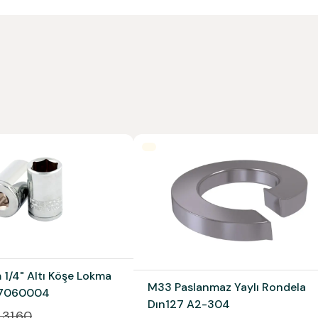
 1/4" Altı Köşe Lokma
M33 Paslanmaz Yaylı Rondela
07060004
Dın127 A2-304
 31.60