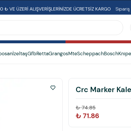
0 ₺ VE ÜZERİ ALIŞVERİŞLERİNİZDE ÜCRETSİZ KARGO
Sipariş
bosan
İzeltaş
Gfb
Retta
Grangos
Mte
Scheppach
Bosch
Knip
Crc Marker Kale
₺ 74.85
₺ 71.86