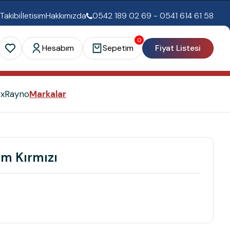
 Takibi
İletisim
Hakkımızda
0542 189 02 69 - 0541 614 61 58
0
Hesabım
Sepetim
Fiyat Listesi
ex
Rayno
Markalar
m Kırmızı