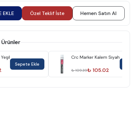
E EKLE
Özel Teklif İste
Hemen Satın Al
 Ürünler
Yeşil
Crc Marker Kalem Siyah
Sepete Ekle
Sepete
2
₺ 105.02
₺ 109.39