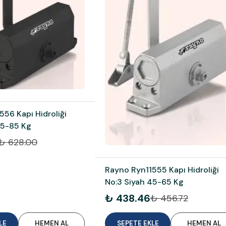
56 Kapı Hidroliği
65-85 Kg
₺ 628.00
Rayno Ryn11555 Kapı Hidroliği
No:3 Siyah 45-65 Kg
₺ 438.46
₺ 456.72
LE
HEMEN AL
SEPETE EKLE
HEMEN AL