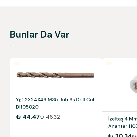
Bunlar Da Var
...
Yg1 2X24X49 M35 Job Ss Drıll Col
Dl105020
₺ 44.47
₺ 46.32
İzeltaş 4 Mm
Anahtar 11
₺ 30.34
₺