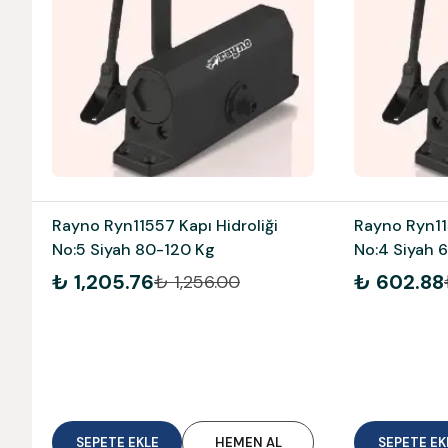
Rayno Ryn11557 Kapı Hidroliği
Rayno Ryn115
No:5 Siyah 80-120 Kg
No:4 Siyah 
₺ 1,205.76
₺ 602.88
₺ 1,256.00
SEPETE EKLE
HEMEN AL
SEPETE EK