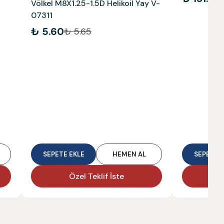
Völkel M8X1.25-1.5D Helikoil Yay V-
07311
₺ 5.60
₺ 5.65
SEPETE EKLE
HEMEN AL
SEPETE E
Özel Teklif İste
Ö