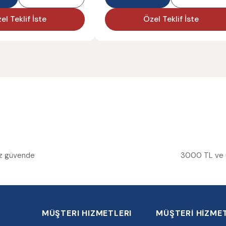
el Teklif İste
Özel Teklif İste
niz güvende
3000 TL ve üz
MÜŞTERI HIZMETLERI
MÜŞTERİ HİZMET