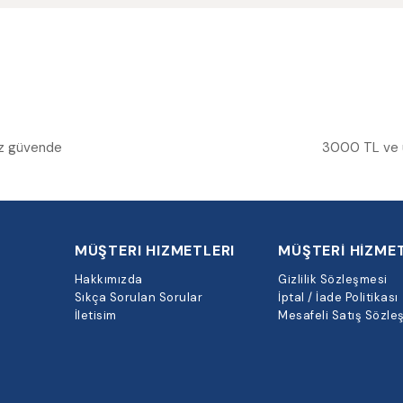
niz güvende
3000 TL ve üz
MÜŞTERI HIZMETLERI
MÜŞTERİ HİZMET
Hakkımızda
Gizlilik Sözleşmesi
Sıkça Sorulan Sorular
İptal / İade Politikası
İletisim
Mesafeli Satış Sözle