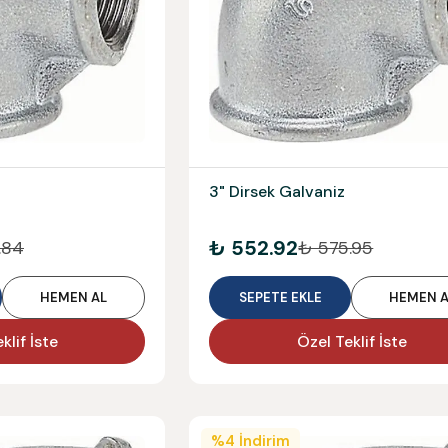
3" Dirsek Galvaniz
₺ 552.92
.84
₺ 575.95
HEMEN AL
SEPETE EKLE
HEMEN A
klif İste
Özel Teklif İste
%
4
İndirim