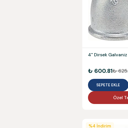
4" Dirsek Galvaniz
₺ 600.81
₺ 625
SEPETE EKLE
Özel Te
%
4
İndirim