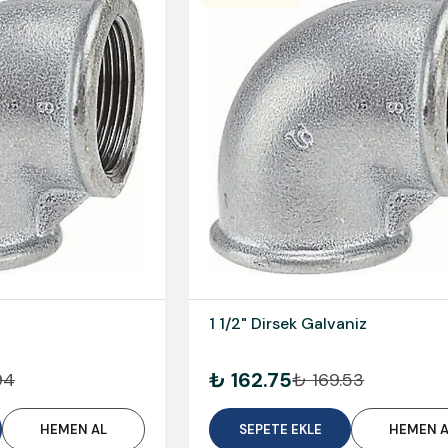
1 1/2" Dirsek Galvaniz
₺ 162.75
94
₺ 169.53
HEMEN AL
SEPETE EKLE
HEMEN A