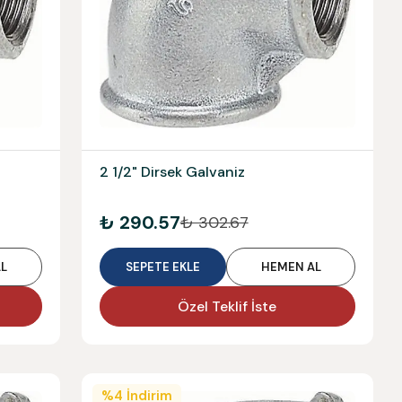
2 1/2" Dirsek Galvaniz
₺ 290.57
₺ 302.67
L
SEPETE EKLE
HEMEN AL
Özel Teklif İste
%
4
İndirim