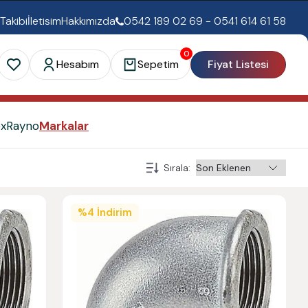
 Takibi
İletisim
Hakkımızda
0542 189 02 69 - 0541 614 61 58
0
Hesabım
Sepetim
Fiyat Listesi
ex
Rayno
Markalar
Sırala
:
%
4
İndirim