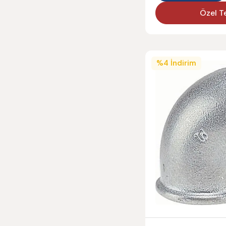
Özel Te
%
4
İndirim