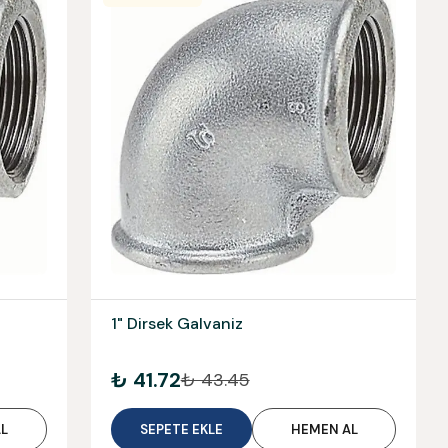
1" Dirsek Galvaniz
₺ 41.72
₺ 43.45
L
SEPETE EKLE
HEMEN AL