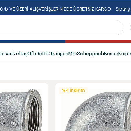
0 ₺ VE ÜZERİ ALIŞVERİŞLERİNİZDE ÜCRETSİZ KARGO
Sipariş
bosan
İzeltaş
Gfb
Retta
Grangos
Mte
Scheppach
Bosch
Knip
%
4
İndirim