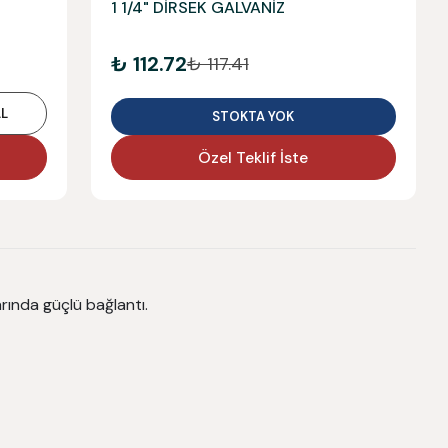
1 1/4" DİRSEK GALVANİZ
₺ 112.72
₺ 117.41
L
STOKTA YOK
Özel Teklif İste
rında güçlü bağlantı.