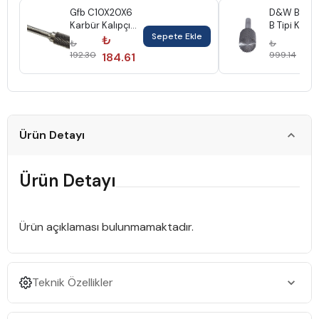
Gfb C10X20X6
D&W B16X2
Karbür Kalıpçı
B Tipi Karb
Sepete Ekle
Freze Silindir
Kalıpçı Fre
₺
₺
₺
₺
Oval Başlı
Dwfb16
192.30
999.14
184.61
959
Gfb3222
Ürün Detayı
Ürün Detayı
Ürün açıklaması bulunmamaktadır.
Teknik Özellikler