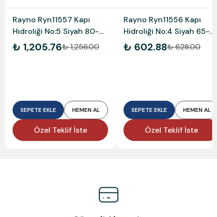
Rayno Ryn11557 Kapı
Rayno Ryn11556 Kapı
Hidroliği No:5 Siyah 80-
Hidroliği No:4 Siyah 65-
120 Kg
85 Kg
₺ 1,205.76
₺ 602.88
₺ 1,256.00
₺ 628.00
SEPETE EKLE
HEMEN AL
SEPETE EKLE
HEMEN AL
Özel Teklif İste
Özel Teklif İste