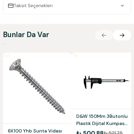
Taksit Seçenekleri
Bunlar Da Var
...
D&W 150Mm 3Butonlu
Plastik Dijital Kumpas
Dw1Pdk150
6X100 Yhb Sunta Vidası
₺ 500.88
₺ 521.75