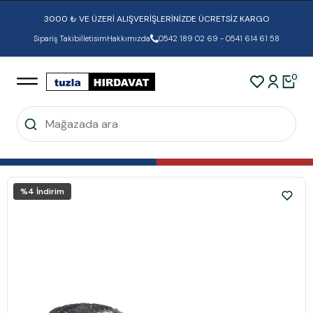
3000 ₺ VE ÜZERİ ALIŞVERİŞLERİNİZDE ÜCRETSİZ KARGO
Sipariş Takibi
İletisim
Hakkımızda
0542 189 02 69 - 0541 614 61 58
0
%
4
İndirim