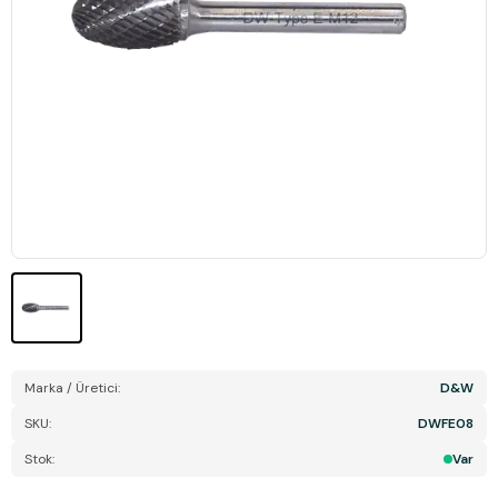
Marka / Üretici:
D&W
SKU:
DWFE08
Stok:
Var