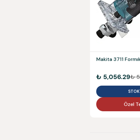
Makita 3711 Formık
₺ 5,056.29
₺ 5
STOK
Özel Te