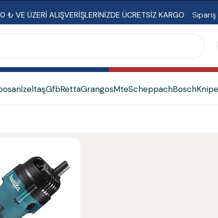
0 ₺ VE ÜZERİ ALIŞVERİŞLERİNİZDE ÜCRETSİZ KARGO
Sipariş
bosan
İzeltaş
Gfb
Retta
Grangos
Mte
Scheppach
Bosch
Knip