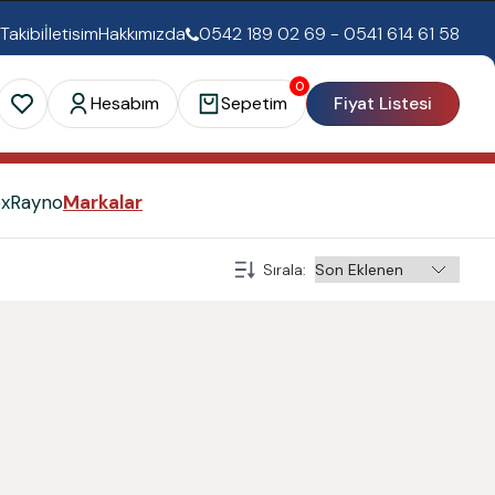
 Takibi
İletisim
Hakkımızda
0542 189 02 69 - 0541 614 61 58
0
Hesabım
Sepetim
Fiyat Listesi
ex
Rayno
Markalar
Sırala
: