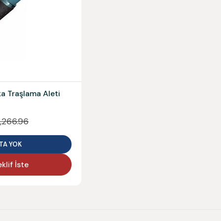
a Traşlama Aleti
,266.96
TA YOK
klif İste