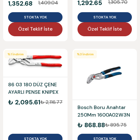
1,292.65
1,305.70
1,352.68
1,409.04
STOKTA YOK
STOKTA YOK
Özel Teklif İste
Özel Teklif İste
%
1
İndirim
%
3
İndirim
86 03 180 DÜZ ÇENE
AYARLI PENSE KNIPEX
₺ 2,095.61
₺ 2,116.77
Bosch Boru Anahtar
250Mm 1600A02W3N
₺ 868.88
₺ 895.75
STOKTA YOK
STOKTA YOK