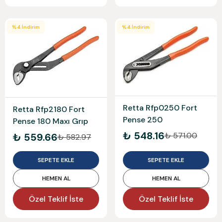
%
4
İndirim
%
4
İndirim
Retta Rfp0250 Fort
Retta Rfp2180 Fort
Pense 250
Pense 180 Maxı Grıp
₺ 548.16
₺ 571.00
₺ 559.66
₺ 582.97
SEPETE EKLE
SEPETE EKLE
HEMEN AL
HEMEN AL
Özel Teklif İste
Özel Teklif İste