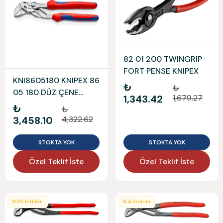
82 01 200 TWINGRIP
FORT PENSE KNIPEX
KNI8605180 KNIPEX 86
₺
₺
05 180 DÜZ ÇENE
1,343.42
1,679.27
AYARLI PENSE
₺
₺
3,458.10
4,322.62
STOKTA YOK
STOKTA YOK
Özel Teklif İste
Özel Teklif İste
%
20
İndirim
%
4
İndirim