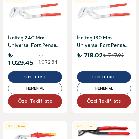
İzeltaş 240 Mm
İzeltaş 160 Mm
Üniversal Fort Pense
Unıversal Fort Pense
Pvc 2400110240
Pvc 2400110160
₺
₺ 718.02
₺ 747.93
₺
1,029.45
1,072.34
SEPETE EKLE
SEPETE EKLE
HEMEN AL
HEMEN AL
Özel Teklif İste
Özel Teklif İste
%
4
İndirim
%
4
İndirim