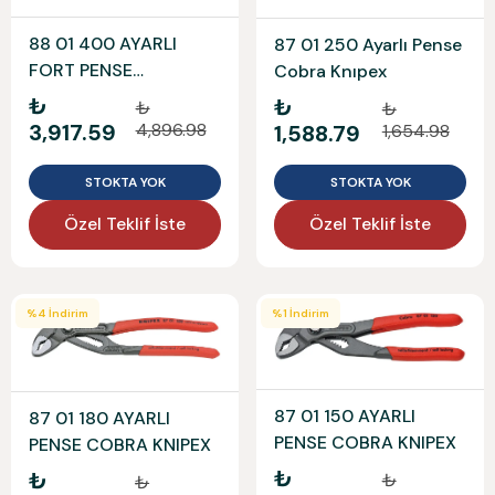
88 01 400 AYARLI
87 01 250 Ayarlı Pense
FORT PENSE
Cobra Knıpex
ALLIGATOR KNIPEX
₺
₺
₺
₺
3,917.59
4,896.98
1,588.79
1,654.98
STOKTA YOK
STOKTA YOK
Özel Teklif İste
Özel Teklif İste
%
4
İndirim
%
1
İndirim
87 01 150 AYARLI
87 01 180 AYARLI
PENSE COBRA KNIPEX
PENSE COBRA KNIPEX
₺
₺
₺
₺