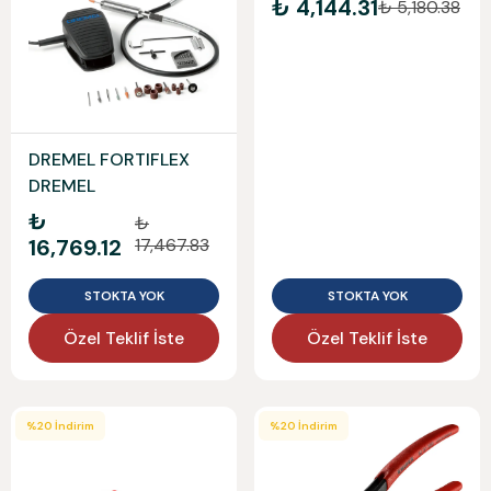
₺ 4,144.31
₺ 5,180.38
DREMEL FORTIFLEX
DREMEL
₺
₺
16,769.12
17,467.83
STOKTA YOK
STOKTA YOK
Özel Teklif İste
Özel Teklif İste
%
20
İndirim
%
20
İndirim