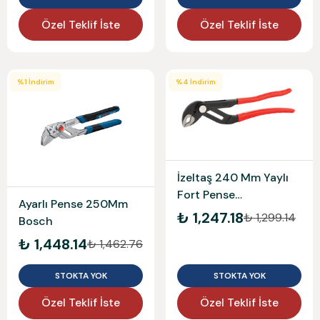
Özel Teklif İste
Özel Teklif İste
%
1
İndirim
%
4
İndirim
İzeltaş 240 Mm Yaylı
Fort Pense
Ayarlı Pense 250Mm
2415110240
₺ 1,247.18
₺ 1,299.14
Bosch
₺ 1,448.14
₺ 1,462.76
STOKTA YOK
STOKTA YOK
Özel Teklif İste
Özel Teklif İste