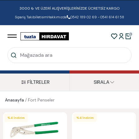
3000 ₺ VE ÜZERİ ALIŞVERİŞLERİNİZDE ÜCRETSİZ KARGO
Sipariş Takibi
İletisim
Hakkımızda
0542 189 02 69 - 0541 614 61 58
0
FİLTRELER
SIRALA
Anasayfa
/
Fort Penseler
%
4
İndirim
%
4
İndirim