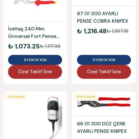
87 01 300 AYARLI
PENSE COBRA KNIPEX
İzeltaş 240 Mm
₺ 1,216.48
₺ 1,267.16
Üniversal Fort Pense
Elektrikçi İzoleli 10
₺ 1,073.25
₺ 1,117.96
2400116240
STOKTA YOK
STOKTA YOK
Özel Teklif İste
Özel Teklif İste
%
4
İndirim
%
20
İndirim
86 01 300 DÜZ ÇENE
AYARLI PENSE KNIPEX