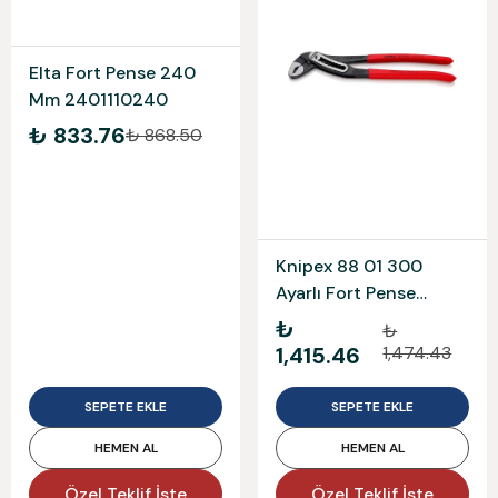
Elta Fort Pense 240
Mm 2401110240
₺ 833.76
₺ 868.50
Knipex 88 01 300
Ayarlı Fort Pense
Allıgator
₺
₺
1,415.46
1,474.43
SEPETE EKLE
SEPETE EKLE
HEMEN AL
HEMEN AL
Özel Teklif İste
Özel Teklif İste