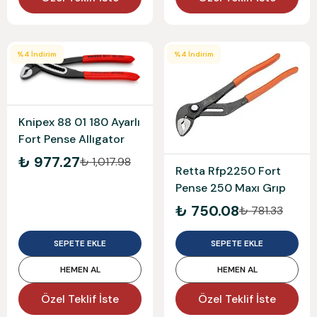
%
4
İndirim
%
4
İndirim
Knipex 88 01 180 Ayarlı
Fort Pense Allıgator
₺ 977.27
₺ 1,017.98
Retta Rfp2250 Fort
Pense 250 Maxı Grıp
₺ 750.08
₺ 781.33
SEPETE EKLE
SEPETE EKLE
HEMEN AL
HEMEN AL
Özel Teklif İste
Özel Teklif İste