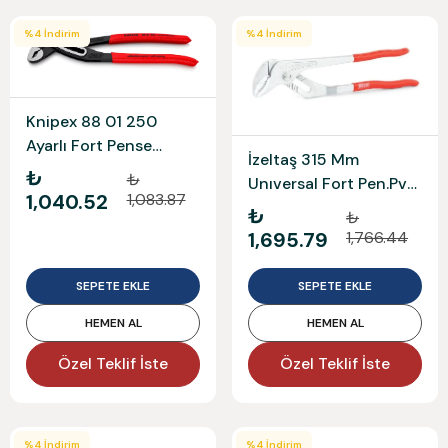
%
4
İndirim
%
4
İndirim
Knipex 88 01 250
Ayarlı Fort Pense
İzeltaş 315 Mm
Allıgator
₺
₺
Unıversal Fort Pen.Pvc
1,040.52
1,083.87
2400110315
₺
₺
1,695.79
1,766.44
SEPETE EKLE
SEPETE EKLE
HEMEN AL
HEMEN AL
Özel Teklif İste
Özel Teklif İste
%
4
İndirim
%
4
İndirim