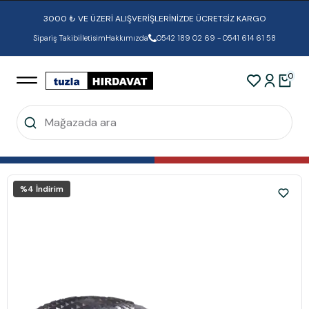
3000 ₺ VE ÜZERİ ALIŞVERİŞLERİNİZDE ÜCRETSİZ KARGO
Sipariş Takibi
İletisim
Hakkımızda
0542 189 02 69 - 0541 614 61 58
0
%
4
İndirim