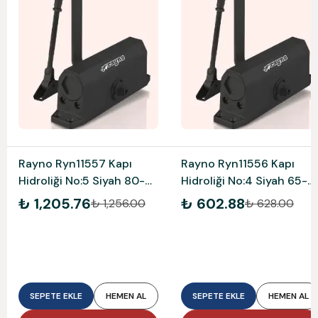
Rayno Ryn11557 Kapı
Rayno Ryn11556 Kapı
Hidroliği No:5 Siyah 80-
Hidroliği No:4 Siyah 65-
120 Kg
85 Kg
₺ 1,205.76
₺ 602.88
₺ 1,256.00
₺ 628.00
SEPETE EKLE
HEMEN AL
SEPETE EKLE
HEMEN AL