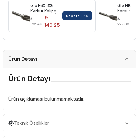
Gfb F6X18X6
Gfb H10X2
Karbür Kalıpçı
Karbür Kalı
Sepete Ekle
Freze Küre Uçlu
Freze Alev
₺
₺
₺
₺
Çam Gfb3235
Gfb3247
155.46
222.85
149.25
21
Ürün Detayı
Ürün Detayı
Ürün açıklaması bulunmamaktadır.
Teknik Özellikler