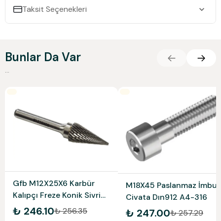
Taksit Seçenekleri
Bunlar Da Var
...
Gfb M12X25X6 Karbür
M18X45 Paslanmaz İmbus
Kalıpçı Freze Konik Sivri
Civata Dın912 A4-316
Gfb3258
₺ 246.10
₺ 256.35
₺ 247.00
₺ 257.29