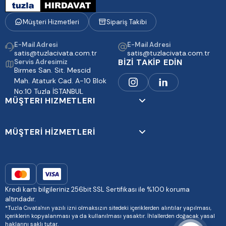
Müşteri Hizmetleri
Sipariş Takibi
E-Mail Adresi
E-Mail Adresi
satis@tuzlacivata.com.tr
satis@tuzlacivata.com.tr
BİZİ TAKİP EDİN
Servis Adresimiz
Birmes San. Sit. Mescid
Mah. Ataturk Cad. A-10 Blok
No:10 Tuzla İSTANBUL
MÜŞTERI HIZMETLERI
MÜŞTERİ HİZMETLERİ
Kredi kartı bilgileriniz 256bit SSL Sertifikası ile %100 koruma
altındadır.
*Tuzla Cıvata'nın yazılı izni olmaksızın sitedeki içeriklerden alıntılar yapılması,
içeriklerin kopyalanması ya da kullanılması yasaktır. İhlallerden doğacak yasal
haklarını saklı tutar.