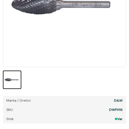
Marka / Üretici:
D&W
SKU:
DWFH16
Stok:
Var