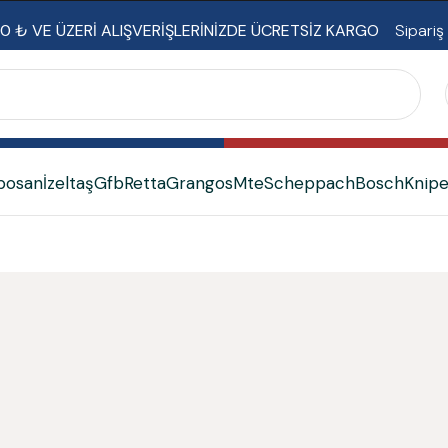
0 ₺ VE ÜZERİ ALIŞVERİŞLERİNİZDE ÜCRETSİZ KARGO
Sipariş
bosan
İzeltaş
Gfb
Retta
Grangos
Mte
Scheppach
Bosch
Knip