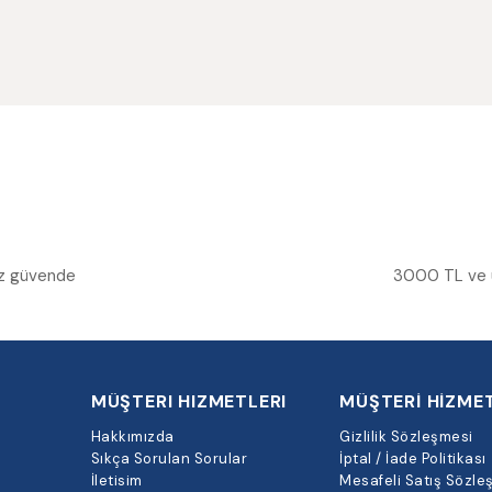
niz güvende
3000 TL ve üz
MÜŞTERI HIZMETLERI
MÜŞTERİ HİZMET
Hakkımızda
Gizlilik Sözleşmesi
Sıkça Sorulan Sorular
İptal / İade Politikası
İletisim
Mesafeli Satış Sözle