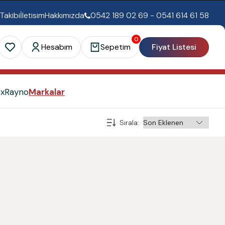
 Takibi
İletisim
Hakkımızda
0542 189 02 69 - 0541 614 61 58
0
Hesabım
Sepetim
Fiyat Listesi
ex
Rayno
Markalar
Sırala
: