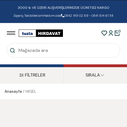
3000 ₺ VE ÜZERİ ALIŞVERİŞLERİNİZDE ÜCRETSİZ KARGO
Sipariş Takibi
İletisim
Hakkımızda
0542 189 02 69 - 0541 614 61 58
0
FİLTRELER
SIRALA
Anasayfa
/
HIGEL