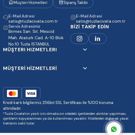
Müşteri Hizmetleri
Sipariş Takibi
E-Mail Adresi
E-Mail Adresi
satis@tuzlacivata.com.tr
satis@tuzlacivata.com.tr
BİZİ TAKİP EDİN
Servis Adresimiz
Birmes San. Sit. Mescid
Mah. Ataturk Cad. A-10 Blok
No:10 Tuzla İSTANBUL
MÜŞTERI HIZMETLERI
MÜŞTERİ HİZMETLERİ
Kredi kartı bilgileriniz 256bit SSL Sertifikası ile %100 koruma
altındadır.
*Tuzla Cıvata'nın yazılı izni olmaksızın sitedeki içeriklerden alıntılar yapılması,
içeriklerin kopyalanması ya da kullanılması yasaktır. İhlallerden doğacak yasal
haklarını saklı tutar.