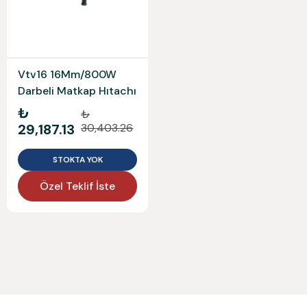
Vtv16 16Mm/800W
Darbeli Matkap Hıtachı
₺
₺
29,187.13
30,403.26
STOKTA YOK
Özel Teklif İste