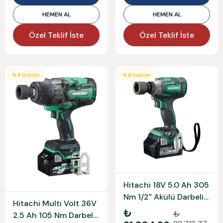
HEMEN AL
HEMEN AL
Özel Teklif İste
Özel Teklif İste
%
4
İndirim
%
4
İndirim
Hitachi 18V 5.0 Ah 305
Nm 1/2" Akülü Darbeli
Hitachi Multı Volt 36V
Somun Sıkma
₺
₺
2.5 Ah 105 Nm Darbeli
Wr18Dbdl2