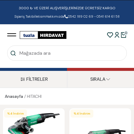
3000 ₺ VE ÜZERİ ALIŞVERİŞLERİNİZDE ÜCRETSİZ KARGO
Sipariş Takibi
İletisim
Hakkımızda
0542 189 02 69 - 0541 614 61 58
0
FİLTRELER
SIRALA
Anasayfa
/
HITACHI
%
4
İndirim
%
4
İndirim