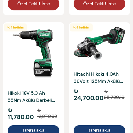
Özel Teklif İste
Özel Teklif İste
%
4
İndirim
%
4
İndirim
Hitachi Hıkokı 4,0Ah
36Volt 125Mm Akülü
Taşlama G3613Dve-
₺
₺
Hikoki 18V 5.0 Ah
4,0Ah
24,700.00
25,729.16
55Nm Akülü Darbeli
Vidalama Matkap
₺
₺
Dv18Dd-5.0
11,780.00
12,270.83
SEPETE EKLE
SEPETE EKLE