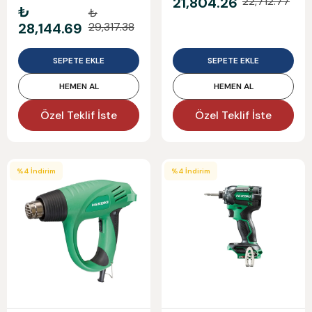
21,804.26
22,712.77
Somun Sıkma Wr36Db
₺
₺
28,144.69
29,317.38
SEPETE EKLE
SEPETE EKLE
HEMEN AL
HEMEN AL
Özel Teklif İste
Özel Teklif İste
%
4
İndirim
%
4
İndirim