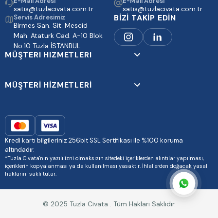
E-Mail Adresi
E-Mail Adresi
satis@tuzlacivata.com.tr
satis@tuzlacivata.com.tr
BİZİ TAKİP EDİN
Servis Adresimiz
Birmes San. Sit. Mescid
Mah. Ataturk Cad. A-10 Blok
No:10 Tuzla İSTANBUL
MÜŞTERI HIZMETLERI
MÜŞTERİ HİZMETLERİ
Kredi kartı bilgileriniz 256bit SSL Sertifikası ile %100 koruma
altındadır.
*Tuzla Cıvata'nın yazılı izni olmaksızın sitedeki içeriklerden alıntılar yapılması,
içeriklerin kopyalanması ya da kullanılması yasaktır. İhlallerden doğacak yasal
haklarını saklı tutar.
© 2025 Tuzla Civata . Tüm Hakları Saklıdır.