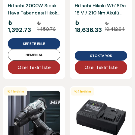
Hitachi 2000W Sıcak
Hitachi Hikoki Wh18Dc
Hava Tabancası Hıkokı
18 V / 210 Nm Akülü
Rh600T
Darbeli Vidalama
₺
₺
₺
₺
Aküsüz Solo Modeldir
1,392.73
1,450.76
18,636.33
19,412.84
Wh18Dc-5.0
SEPETE EKLE
HEMEN AL
STOKTA YOK
Özel Teklif İste
Özel Teklif İste
%
4
İndirim
%
4
İndirim