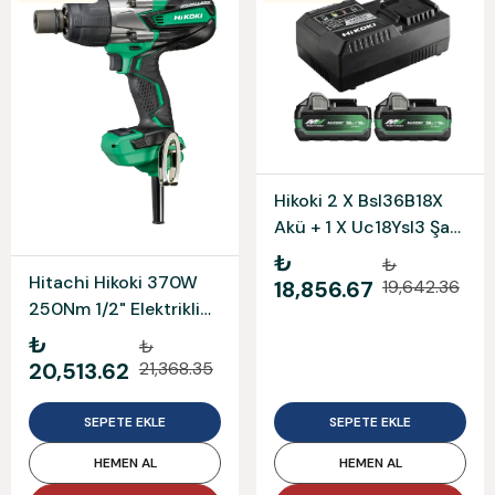
Hikoki 2 X Bsl36B18X
Akü + 1 X Uc18Ysl3 Şarj
Cihazı Uc18Ysl3Wjz
₺
₺
Akü Ve Şarj Cihazı Seti
Hitachi Hikoki 370W
18,856.67
19,642.36
250Nm 1/2" Elektrikli
Darbeli Somun Sıkma
₺
₺
Wr14Ve
20,513.62
21,368.35
SEPETE EKLE
SEPETE EKLE
HEMEN AL
HEMEN AL