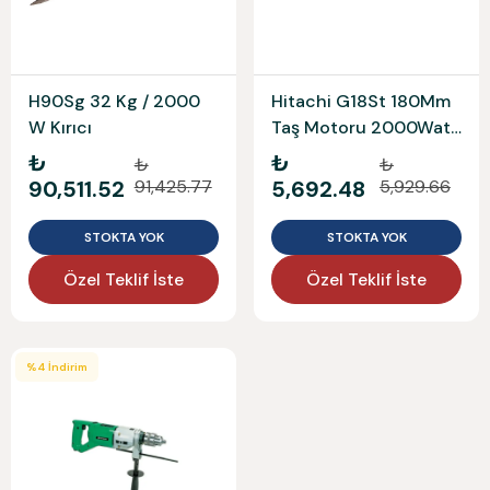
H90Sg 32 Kg / 2000
Hitachi G18St 180Mm
W Kırıcı
Taş Motoru 2000Watt
Hıkokı
₺
₺
₺
₺
90,511.52
91,425.77
5,692.48
5,929.66
STOKTA YOK
STOKTA YOK
Özel Teklif İste
Özel Teklif İste
%
4
İndirim