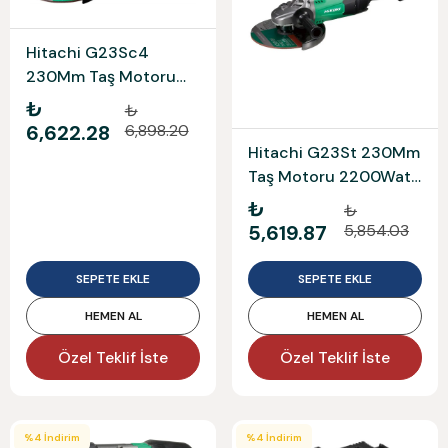
Hitachi G23Sc4
230Mm Taş Motoru
2600Watt Hikoki
₺
₺
G23Sc4
6,622.28
6,898.20
Hitachi G23St 230Mm
Taş Motoru 2200Watt
Hıkokı
₺
₺
5,619.87
5,854.03
SEPETE EKLE
SEPETE EKLE
HEMEN AL
HEMEN AL
Özel Teklif İste
Özel Teklif İste
%
4
İndirim
%
4
İndirim