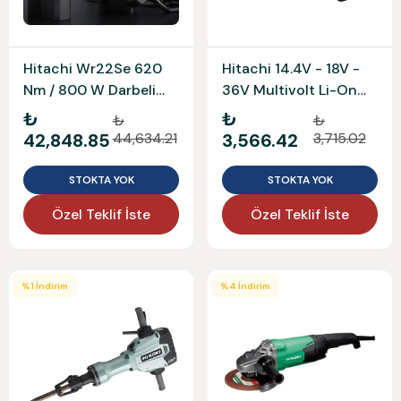
Hitachi Wr22Se 620
Hitachi 14.4V - 18V -
Nm / 800 W Darbeli
36V Multivolt Li-On
Somun Sıkma
Şarj Cihazı Hıko
₺
₺
₺
₺
Uc18Ysl3
42,848.85
44,634.21
3,566.42
3,715.02
STOKTA YOK
STOKTA YOK
Özel Teklif İste
Özel Teklif İste
%
1
İndirim
%
4
İndirim