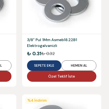
3/8" Pul 1Mm Asmeb18.22B1
Elektrogalvanizli
₺ 0.31
₺ 0.32
L
SEPETE EKLE
HEMEN AL
Özel Teklif İste
%
4
İndirim