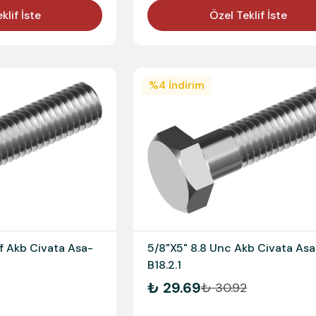
klif İste
Özel Teklif İste
%
4
İndirim
f Akb Civata Asa-
5/8"X5" 8.8 Unc Akb Civata Asa
B18.2.1
₺ 29.69
₺ 30.92