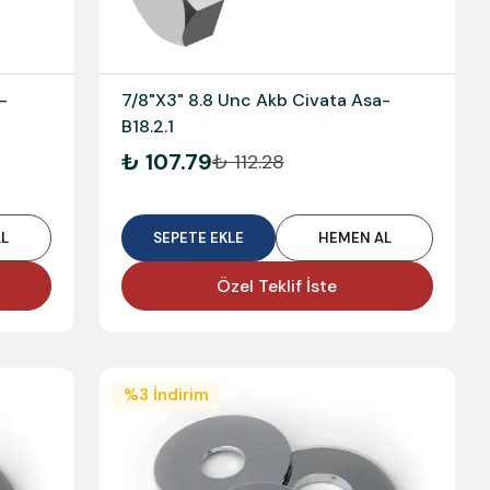
-
7/8"X3" 8.8 Unc Akb Civata Asa-
B18.2.1
₺ 107.79
₺ 112.28
L
SEPETE EKLE
HEMEN AL
Özel Teklif İste
%
3
İndirim