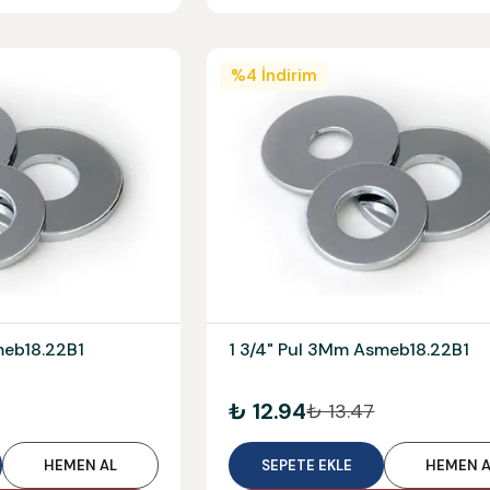
%
4
İndirim
meb18.22B1
1 3/4" Pul 3Mm Asmeb18.22B1
₺ 12.94
₺ 13.47
HEMEN AL
SEPETE EKLE
HEMEN A