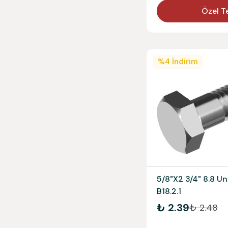
Özel Te
%
4
İndirim
5/8"X2 3/4" 8.8 Un
B18.2.1
₺ 2.39
₺ 2.48