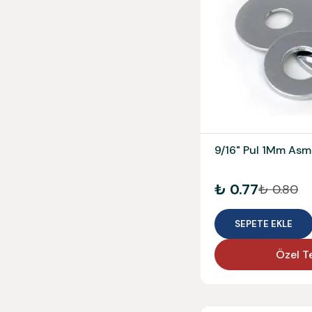
9/16" Pul 1Mm Asm
₺ 0.77
₺ 0.80
SEPETE EKLE
Özel Te