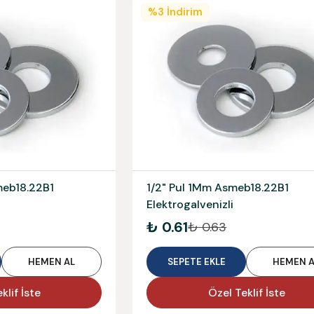
%
3
İndirim
meb18.22B1
1/2" Pul 1Mm Asmeb18.22B1
Elektrogalvenizli
₺ 0.61
₺ 0.63
HEMEN AL
SEPETE EKLE
HEMEN A
klif İste
Özel Teklif İste