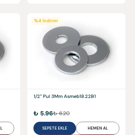
%
4
İndirim
1/2" Pul 3Mm Asmeb18.22B1
₺ 5.96
₺ 6.20
L
SEPETE EKLE
HEMEN AL