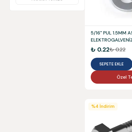
5/16" PUL 1.5MM 
ELEKTROGALVENİZ
₺ 0.22
₺ 0.22
SEPETE EKLE
Özel Te
%
4
İndirim