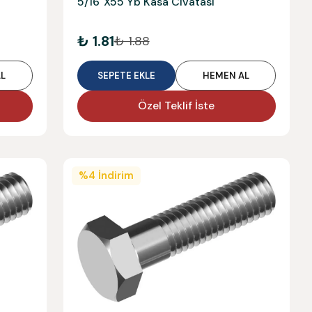
5/16"X55 Yb Kasa Civatası
₺ 1.81
₺ 1.88
L
SEPETE EKLE
HEMEN AL
Özel Teklif İste
%
4
İndirim