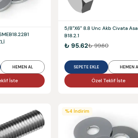
5/8"X6" 8.8 Unc Akb Civata Asa
ASMEB18.22B1
B18.2.1
Lİ
₺ 95.62
₺ 99.60
HEMEN AL
SEPETE EKLE
HEMEN A
klif İste
Özel Teklif İste
%
4
İndirim