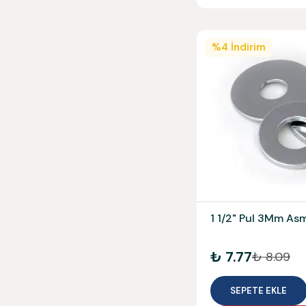
%
4
İndirim
1 1/2" Pul 3Mm As
₺ 7.77
₺ 8.09
SEPETE EKLE