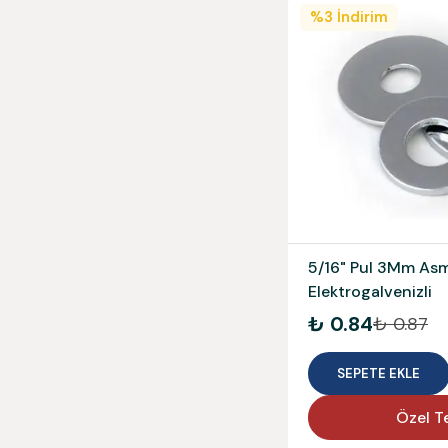
%
3
İndirim
5/16" Pul 3Mm As
Elektrogalvenizli
₺ 0.84
₺ 0.87
SEPETE EKLE
Özel Te