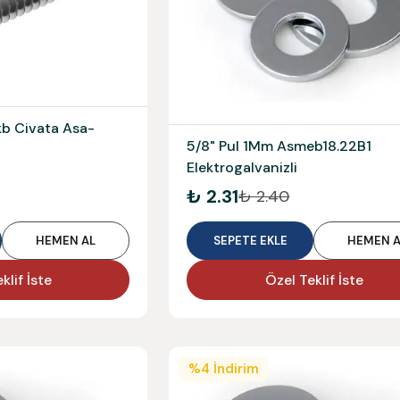
kb Civata Asa-
5/8" Pul 1Mm Asmeb18.22B1
Elektrogalvanizli
₺ 2.31
₺ 2.40
HEMEN AL
SEPETE EKLE
HEMEN A
klif İste
Özel Teklif İste
%
4
İndirim