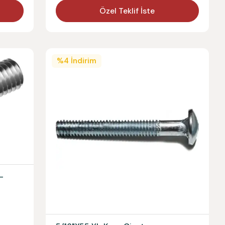
Özel Teklif İste
%
4
İndirim
-