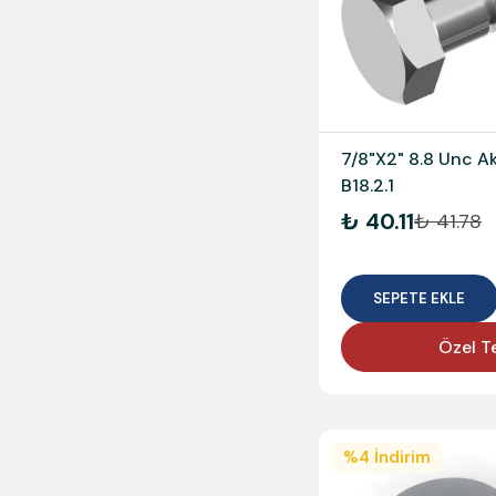
7/8"X2" 8.8 Unc A
B18.2.1
₺ 40.11
₺ 41.78
SEPETE EKLE
Özel Te
%
4
İndirim