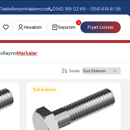
 Takibi
İletisim
Hakkımızda
0542 189 02 69 - 0541 614 61 58
0
Hesabım
Sepetim
Fiyat Listesi
ex
Rayno
Markalar
Sırala
:
%
4
İndirim