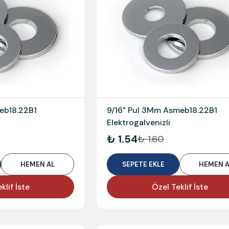
eb18.22B1
9/16" Pul 3Mm Asmeb18.22B1
Elektrogalvenizli
₺ 1.54
₺ 1.60
HEMEN AL
SEPETE EKLE
HEMEN A
klif İste
Özel Teklif İste