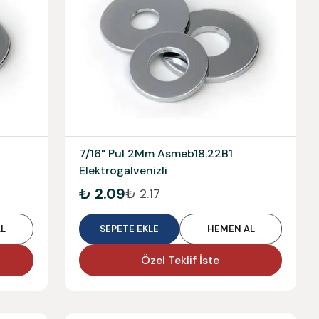
7/16" Pul 2Mm Asmeb18.22B1
Elektrogalvenizli
₺ 2.09
₺ 2.17
L
SEPETE EKLE
HEMEN AL
Özel Teklif İste