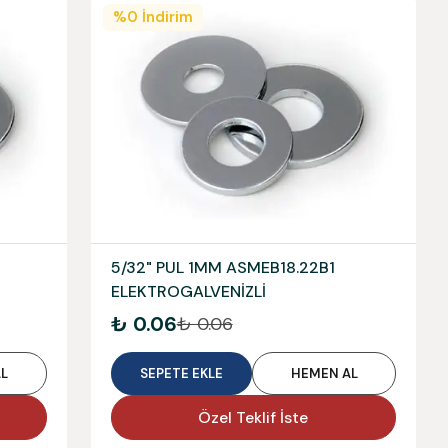
%
0
İndirim
5/32" PUL 1MM ASMEB18.22B1
ELEKTROGALVENİZLİ
₺ 0.06
₺ 0.06
L
SEPETE EKLE
HEMEN AL
Özel Teklif İste