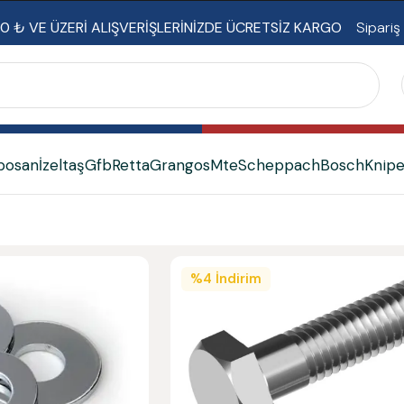
0 ₺ VE ÜZERİ ALIŞVERİŞLERİNİZDE ÜCRETSİZ KARGO
Sipariş
bosan
İzeltaş
Gfb
Retta
Grangos
Mte
Scheppach
Bosch
Knip
%
4
İndirim