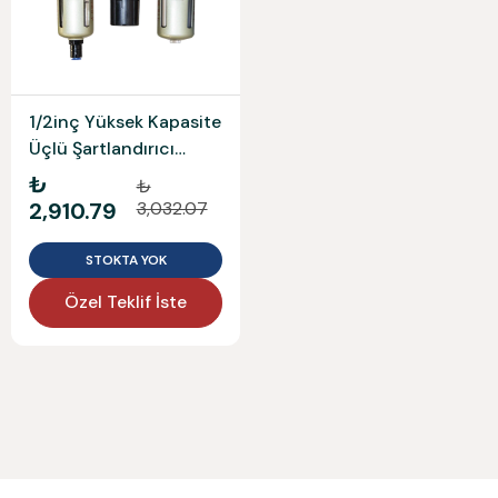
1/2inç Yüksek Kapasite
Üçlü Şartlandırıcı
ISAIAH
₺
₺
2,910.79
3,032.07
STOKTA YOK
Özel Teklif İste