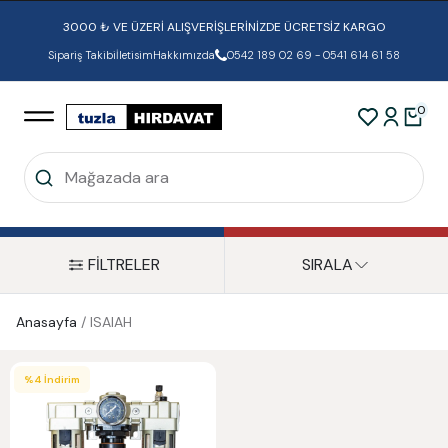
3000 ₺ VE ÜZERİ ALIŞVERİŞLERİNİZDE ÜCRETSİZ KARGO
Sipariş Takibi
İletisim
Hakkımızda
0542 189 02 69 - 0541 614 61 58
0
FİLTRELER
SIRALA
Anasayfa
/
ISAIAH
%
4
İndirim