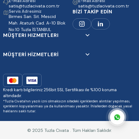
E-Mail Adresi
E-Mail Adresi
satis@tuzlacivata.com.tr
satis@tuzlacivata.com.tr
BİZİ TAKİP EDİN
Servis Adresimiz
Birmes San. Sit. Mescid
Mah. Ataturk Cad. A-10 Blok
No:10 Tuzla İSTANBUL
MÜŞTERI HIZMETLERI
MÜŞTERİ HİZMETLERİ
Kredi kartı bilgileriniz 256bit SSL Sertifikası ile %100 koruma
altındadır.
*Tuzla Cıvata'nın yazılı izni olmaksızın sitedeki içeriklerden alıntılar yapılması,
içeriklerin kopyalanması ya da kullanılması yasaktır. İhlallerden doğacak yasal
haklarını saklı tutar.
© 2025 Tuzla Civata . Tüm Hakları Saklıdır.