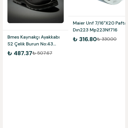
Maier Unf 7/16"X20 Pafta
Dın223 Mp223Nf716
Bmes Kaynakçı Ayakkabı
₺ 316.80
₺ 330.00
S2 Çelik Burun No:43
571K
₺ 487.37
₺ 507.67