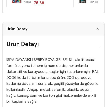
Raynoboya29
Raınbow
78.83
52.45
75.68
50
U.Ae.Boya.
Ürün Detayı
Ürün Detayı
ISIYA DAYANIKLI SPREY BOYA GRİ SELSIL, akrilik esaslı
formülasyonu ile hem iç hem de dış mekanlarda
dekoratif ve koruyucu amaçlar için tasarlanmıştır. RAL
9006 kodu ile tanımlanan bu ürün, 200 dereceye
kadar ısı dayanımı sunarak, çeşitli yüzeylerde güvenle
kullanılabilir. Ahşap, metal, seramik, plastik, beton,
kağıt, kumaş, cam ve karton gibi malzemelerde etkili
bir kaplama sağlar.