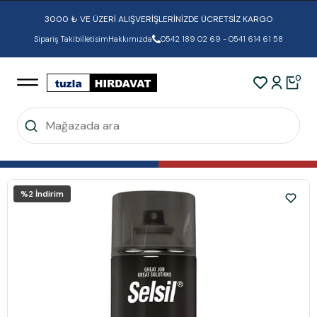
3000 ₺ VE ÜZERİ ALIŞVERİŞLERİNİZDE ÜCRETSİZ KARGO
Sipariş Takibi
İletisim
Hakkımızda
0542 189 02 69 - 0541 614 61 58
0
%
2
İndirim