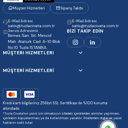
Müşteri Hizmetleri
Sipariş Takibi
E-Mail Adresi
E-Mail Adresi
satis@tuzlacivata.com.tr
satis@tuzlacivata.com.tr
BİZİ TAKİP EDİN
Servis Adresimiz
Birmes San. Sit. Mescid
Mah. Ataturk Cad. A-10 Blok
No:10 Tuzla İSTANBUL
MÜŞTERI HIZMETLERI
MÜŞTERİ HİZMETLERİ
Kredi kartı bilgileriniz 256bit SSL Sertifikası ile %100 koruma
altındadır.
*Tuzla Cıvata'nın yazılı izni olmaksızın sitedeki içeriklerden alıntılar yapılması,
içeriklerin kopyalanması ya da kullanılması yasaktır. İhlallerden doğacak yasal
haklarını saklı tutar.