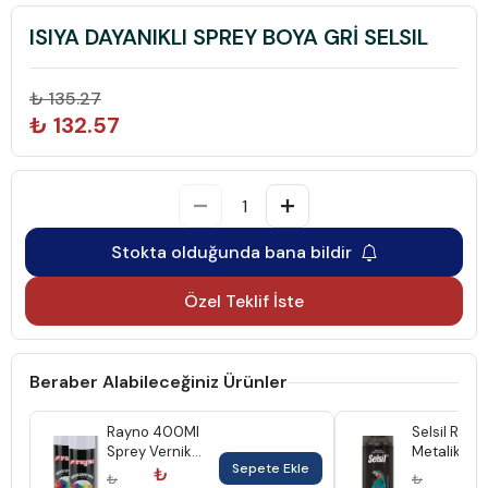
ISIYA DAYANIKLI SPREY BOYA GRİ SELSIL
₺ 135.27
₺ 132.57
Stokta olduğunda bana bildir
Özel Teklif İste
Beraber Alabileceğiniz Ürünler
Rayno 400Ml
Selsil Ral7
Sprey Vernik
Metalik Gri
Sepete Ekle
Mat
Sprey Boya
₺
₺
₺
₺