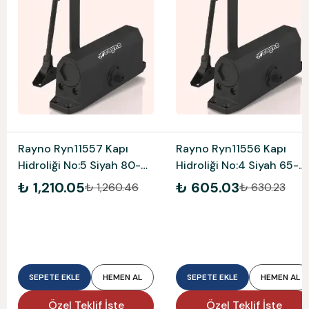
Rayno Ryn11557 Kapı
Rayno Ryn11556 Kapı
Hidroliği No:5 Siyah 80-
Hidroliği No:4 Siyah 65-
120 Kg
85 Kg
₺ 1,210.05
₺ 605.03
₺ 1,260.46
₺ 630.23
SEPETE EKLE
HEMEN AL
SEPETE EKLE
HEMEN AL
Özel Teklif İste
Özel Teklif İste