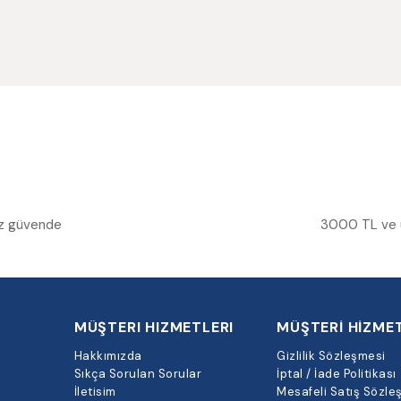
niz güvende
3000 TL ve üz
MÜŞTERI HIZMETLERI
MÜŞTERİ HİZMET
Hakkımızda
Gizlilik Sözleşmesi
Sıkça Sorulan Sorular
İptal / İade Politikası
İletisim
Mesafeli Satış Sözle