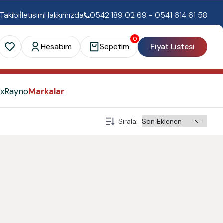
 Takibi
İletisim
Hakkımızda
0542 189 02 69 - 0541 614 61 58
0
Hesabım
Sepetim
Fiyat Listesi
ex
Rayno
Markalar
Sırala
: