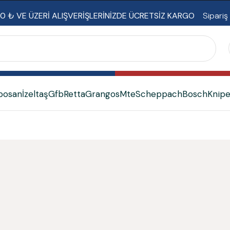
0 ₺ VE ÜZERİ ALIŞVERİŞLERİNİZDE ÜCRETSİZ KARGO
Sipariş
bosan
İzeltaş
Gfb
Retta
Grangos
Mte
Scheppach
Bosch
Knip