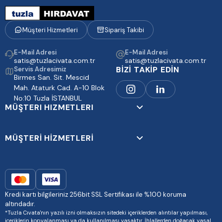
Müşteri Hizmetleri
Sipariş Takibi
E-Mail Adresi
E-Mail Adresi
satis@tuzlacivata.com.tr
satis@tuzlacivata.com.tr
BİZİ TAKİP EDİN
Servis Adresimiz
Birmes San. Sit. Mescid
Mah. Ataturk Cad. A-10 Blok
No:10 Tuzla İSTANBUL
MÜŞTERI HIZMETLERI
MÜŞTERİ HİZMETLERİ
Kredi kartı bilgileriniz 256bit SSL Sertifikası ile %100 koruma
altındadır.
*Tuzla Cıvata'nın yazılı izni olmaksızın sitedeki içeriklerden alıntılar yapılması,
içeriklerin kopyalanması ya da kullanılması yasaktır. İhlallerden doğacak yasal