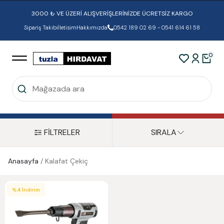
3000 ₺ VE ÜZERİ ALIŞVERİŞLERİNİZDE ÜCRETSİZ KARGO
Sipariş Takibi
İletisim
Hakkımızda
0542 189 02 69 - 0541 614 61 58
0
FİLTRELER
SIRALA
Anasayfa
/
Kalafat Çekiç
%
4
İndirim