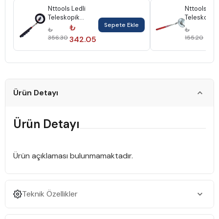
Nttools Ledli
Nttools
Teleskopik
Teleskopik
Sepete Ekle
Cugul Aynası
Cugul Ayna
₺
₺
₺
₺
Nth1050L
30Mm Nth
356.30
155.20
342.05
14
Ürün Detayı
Ürün Detayı
Ürün açıklaması bulunmamaktadır.
Teknik Özellikler