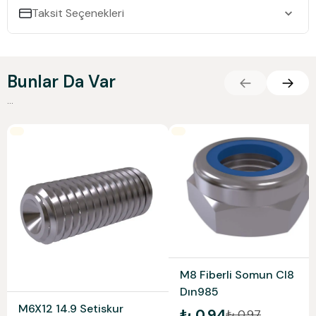
Taksit Seçenekleri
Bunlar Da Var
...
M8 Fiberli Somun Cl8
Dın985
M6X12 14.9 Setiskur
₺ 0.94
₺ 0.97