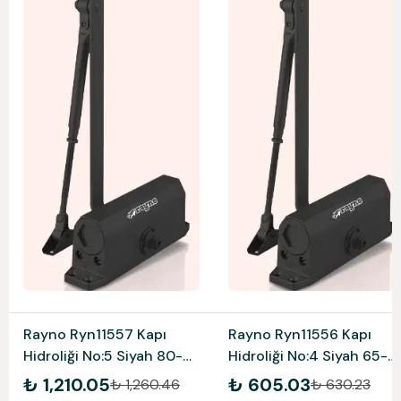
Rayno Ryn11557 Kapı
Rayno Ryn11556 Kapı
Hidroliği No:5 Siyah 80-
Hidroliği No:4 Siyah 65-
120 Kg
85 Kg
₺ 1,210.05
₺ 605.03
₺ 1,260.46
₺ 630.23