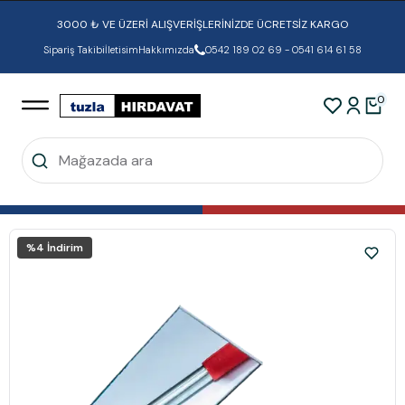
3000 ₺ VE ÜZERİ ALIŞVERİŞLERİNİZDE ÜCRETSİZ KARGO
Sipariş Takibi
İletisim
Hakkımızda
0542 189 02 69 - 0541 614 61 58
0
%
4
İndirim