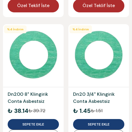
Özel Teklif İste
Özel Teklif İste
%
4
İndirim
%
4
İndirim
Dn200 8" Klingirik
Dn20 3/4" Klingirik
Conta Asbestsiz
Conta Asbestsiz
₺ 38.14
₺ 1.45
₺ 39.72
₺ 1.51
SEPETE EKLE
SEPETE EKLE