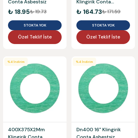
Conta Asbestsiz
Klingirik Conta
Asbestsiz
₺ 18.95
₺ 164.73
₺ 19.73
₺ 171.59
STOKTA YOK
STOKTA YOK
Özel Teklif İste
Özel Teklif İste
%
4
İndirim
%
4
İndirim
400X375X2Mm
Dn400 16" Klingirik
Klingirik Conta
Conta Asbestsiz