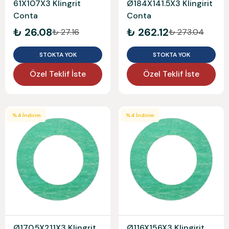
61X107X3 Klingrit
Ø184X141.5X3 Klingirit
Conta
Conta
₺ 26.08
₺ 262.12
₺ 27.16
₺ 273.04
STOKTA YOK
STOKTA YOK
Özel Teklif İste
Özel Teklif İste
%
4
İndirim
%
4
İndirim
Ø170.5X211X3 Klingrit
Ø116X156X3 Klingirit