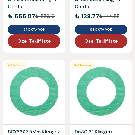
Conta
Conta
₺ 555.07
₺ 138.77
₺ 578.19
₺ 144.55
STOKTA YOK
STOKTA YOK
Özel Teklif İste
Özel Teklif İste
%
4
İndirim
%
4
İndirim
80X66X2.5Mm Klingirik
Dn80 3" Klingirik