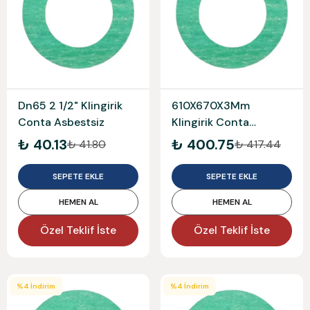
Dn65 2 1/2" Klingirik
610X670X3Mm
Conta Asbestsiz
Klingirik Conta
Asbestsiz
₺ 40.13
₺ 400.75
₺ 41.80
₺ 417.44
SEPETE EKLE
SEPETE EKLE
HEMEN AL
HEMEN AL
Özel Teklif İste
Özel Teklif İste
%
4
İndirim
%
4
İndirim