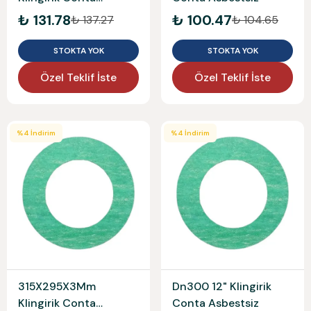
Asbestsiz
₺ 131.78
₺ 100.47
₺ 137.27
₺ 104.65
STOKTA YOK
STOKTA YOK
Özel Teklif İste
Özel Teklif İste
%
4
İndirim
%
4
İndirim
315X295X3Mm
Dn300 12" Klingirik
Klingirik Conta
Conta Asbestsiz