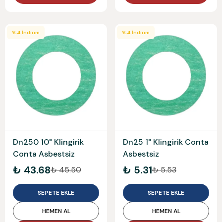
%
4
İndirim
%
4
İndirim
Dn250 10" Klingirik
Dn25 1" Klingirik Conta
Conta Asbestsiz
Asbestsiz
₺ 43.68
₺ 5.31
₺ 45.50
₺ 5.53
SEPETE EKLE
SEPETE EKLE
HEMEN AL
HEMEN AL