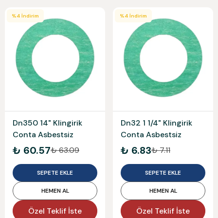
%
4
İndirim
%
4
İndirim
Dn350 14" Klingirik
Dn32 1 1/4" Klingirik
Conta Asbestsiz
Conta Asbestsiz
₺ 60.57
₺ 6.83
₺ 63.09
₺ 7.11
SEPETE EKLE
SEPETE EKLE
HEMEN AL
HEMEN AL
Özel Teklif İste
Özel Teklif İste