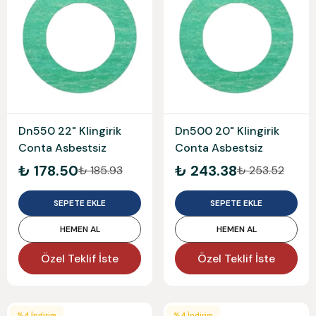
Dn550 22" Klingirik
Dn500 20" Klingirik
Conta Asbestsiz
Conta Asbestsiz
₺ 178.50
₺ 243.38
₺ 185.93
₺ 253.52
SEPETE EKLE
SEPETE EKLE
HEMEN AL
HEMEN AL
Özel Teklif İste
Özel Teklif İste
%
4
İndirim
%
4
İndirim