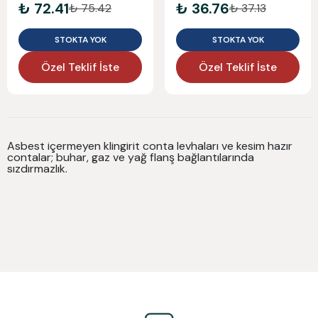
₺ 72.41
₺ 36.76
₺ 75.42
₺ 37.13
STOKTA YOK
STOKTA YOK
Özel Teklif İste
Özel Teklif İste
Asbest içermeyen klingirit conta levhaları ve kesim hazır
contalar; buhar, gaz ve yağ flanş bağlantılarında
sızdırmazlık.