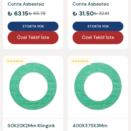
Conta Asbestsiz
Conta Asbestsiz
₺ 63.15
₺ 31.50
₺ 65.78
₺ 32.81
STOKTA YOK
STOKTA YOK
Özel Teklif İste
Özel Teklif İste
%
4
İndirim
%
4
İndirim
50X20X2Mm Klingirik
400X375X3Mm