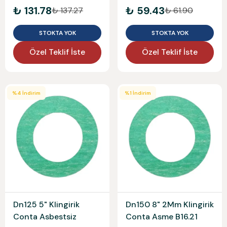
Asbestsiz
₺ 131.78
₺ 59.43
₺ 137.27
₺ 61.90
STOKTA YOK
STOKTA YOK
Özel Teklif İste
Özel Teklif İste
%
4
İndirim
%
1
İndirim
Dn125 5" Klingirik
Dn150 8" 2Mm Klingirik
Conta Asbestsiz
Conta Asme B16.21