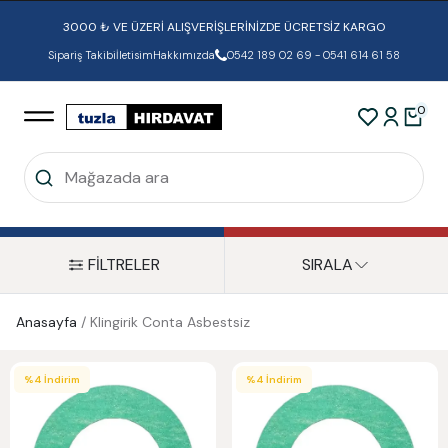
3000 ₺ VE ÜZERİ ALIŞVERİŞLERİNİZDE ÜCRETSİZ KARGO
Sipariş Takibi
İletisim
Hakkımızda
0542 189 02 69 - 0541 614 61 58
0
FİLTRELER
SIRALA
Anasayfa
/
Klingirik Conta Asbestsiz
%
4
İndirim
%
4
İndirim