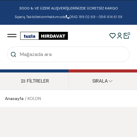
3000 ₺ VE ÜZERİ ALIŞVERİŞLERİNİZDE ÜCRETSİZ KARGO
Sipariş Takibi
İletisim
Hakkımızda
0542 189 02 69 - 0541 614 61 58
0
FİLTRELER
SIRALA
Anasayfa
/
KOLON