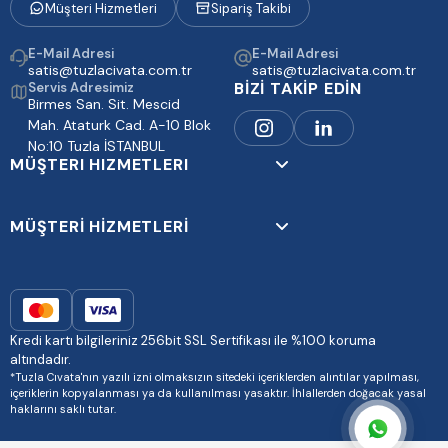
Müşteri Hizmetleri
Sipariş Takibi
E-Mail Adresi
E-Mail Adresi
satis@tuzlacivata.com.tr
satis@tuzlacivata.com.tr
BİZİ TAKİP EDİN
Servis Adresimiz
Birmes San. Sit. Mescid
Mah. Ataturk Cad. A-10 Blok
No:10 Tuzla İSTANBUL
MÜŞTERI HIZMETLERI
MÜŞTERİ HİZMETLERİ
Kredi kartı bilgileriniz 256bit SSL Sertifikası ile %100 koruma
altındadır.
*Tuzla Cıvata'nın yazılı izni olmaksızın sitedeki içeriklerden alıntılar yapılması,
içeriklerin kopyalanması ya da kullanılması yasaktır. İhlallerden doğacak yasal
haklarını saklı tutar.