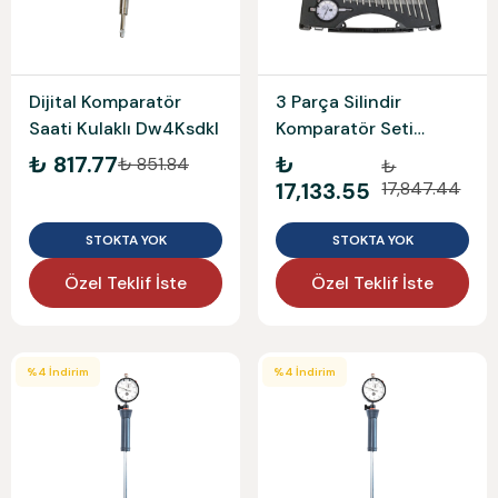
Dijital Komparatör
3 Parça Silindir
Saati Kulaklı Dw4Ksdkl
Komparatör Seti
W4106-S03 4106-S03
₺ 817.77
₺
₺ 851.84
₺
17,133.55
17,847.44
STOKTA YOK
STOKTA YOK
Özel Teklif İste
Özel Teklif İste
%
4
İndirim
%
4
İndirim