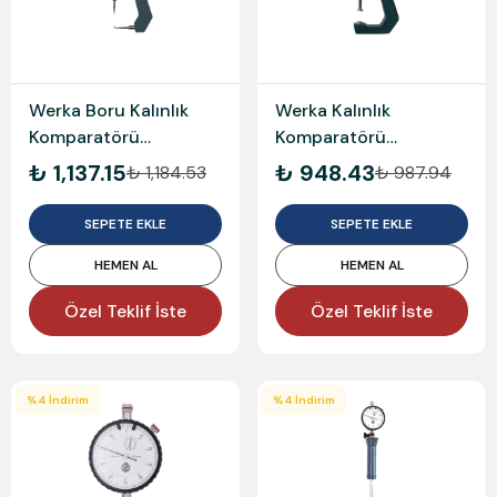
Werka Boru Kalınlık
Werka Kalınlık
Komparatörü
Komparatörü
10X0.05Mm
10X0.05Mm
₺ 1,137.15
₺ 948.43
₺ 1,184.53
₺ 987.94
Werka220-0255
Werka220-0248
SEPETE EKLE
SEPETE EKLE
HEMEN AL
HEMEN AL
Özel Teklif İste
Özel Teklif İste
%
4
İndirim
%
4
İndirim