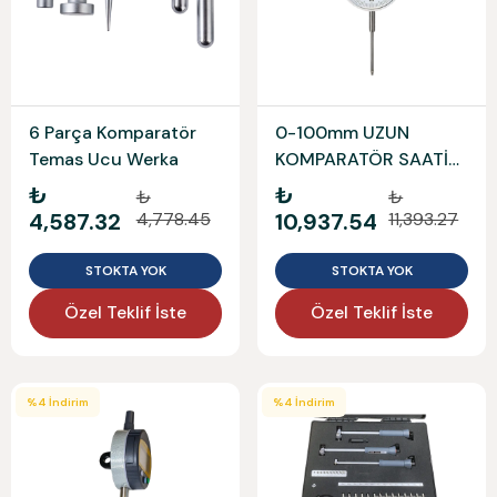
6 Parça Komparatör
0-100mm UZUN
Temas Ucu Werka
KOMPARATÖR SAATİ
DW4KS100 DW
₺
₺
₺
₺
4,587.32
4,778.45
10,937.54
11,393.27
STOKTA YOK
STOKTA YOK
Özel Teklif İste
Özel Teklif İste
%
4
İndirim
%
4
İndirim