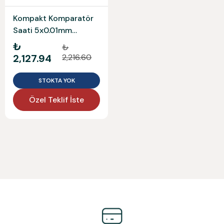
Kompakt Komparatör
Saati 5x0.01mm
WERKA
₺
₺
2,127.94
2,216.60
STOKTA YOK
Özel Teklif İste