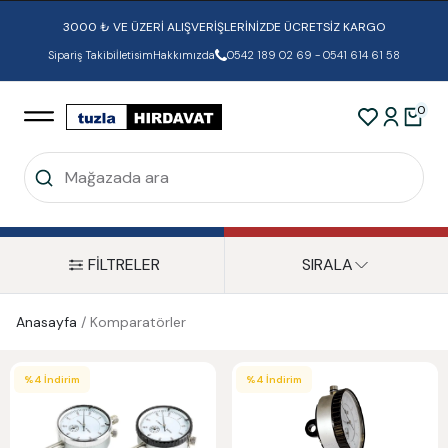
3000 ₺ VE ÜZERİ ALIŞVERİŞLERİNİZDE ÜCRETSİZ KARGO
Sipariş Takibi
İletisim
Hakkımızda
0542 189 02 69 - 0541 614 61 58
0
FİLTRELER
SIRALA
Anasayfa
/
Komparatörler
%
4
İndirim
%
4
İndirim