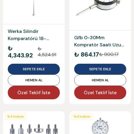
Werka Silindir
Gfb 0-30Mm
Komparatörü 18-
Kompratör Saati Uzun
35X0.01Mm
₺
₺
Çubuklu Gfb1306
Werka220-7138
₺ 864.17
₺ 900.17
4,343.92
4,524.91
SEPETE EKLE
SEPETE EKLE
HEMEN AL
HEMEN AL
Özel Teklif İste
Özel Teklif İste
%
4
İndirim
%
4
İndirim