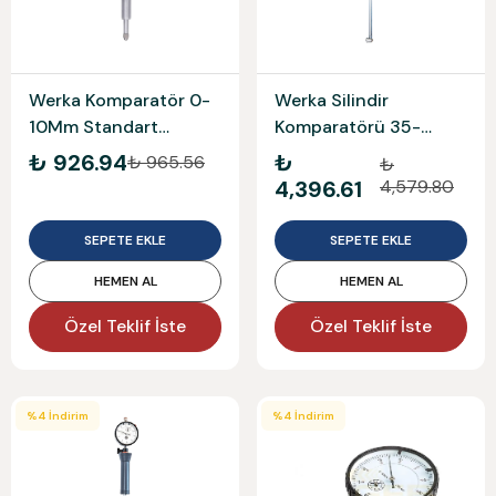
Werka Komparatör 0-
Werka Silindir
10Mm Standart
Komparatörü 35-
Werka220-6964
50X0.01Mm
₺ 926.94
₺
₺ 965.56
₺
Werka220-7145
4,396.61
4,579.80
SEPETE EKLE
SEPETE EKLE
HEMEN AL
HEMEN AL
Özel Teklif İste
Özel Teklif İste
%
4
İndirim
%
4
İndirim