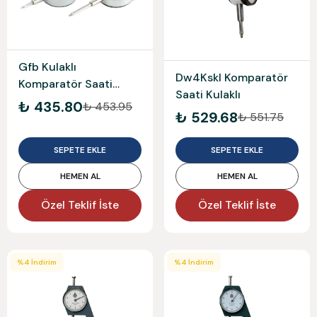
Gfb Kulaklı
Dw4Kskl Komparatör
Komparatör Saati
Saati Kulaklı
1300 Gfb1300
₺ 435.80
₺ 453.95
₺ 529.68
₺ 551.75
SEPETE EKLE
SEPETE EKLE
HEMEN AL
HEMEN AL
Özel Teklif İste
Özel Teklif İste
%
4
İndirim
%
4
İndirim