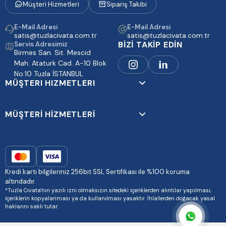
Müşteri Hizmetleri
Sipariş Takibi
E-Mail Adresi
E-Mail Adresi
satis@tuzlacivata.com.tr
satis@tuzlacivata.com.tr
BİZİ TAKİP EDİN
Servis Adresimiz
Birmes San. Sit. Mescid
Mah. Ataturk Cad. A-10 Blok
No:10 Tuzla İSTANBUL
MÜŞTERI HIZMETLERI
MÜŞTERİ HİZMETLERİ
Kredi kartı bilgileriniz 256bit SSL Sertifikası ile %100 koruma
altındadır.
*Tuzla Cıvata'nın yazılı izni olmaksızın sitedeki içeriklerden alıntılar yapılması,
içeriklerin kopyalanması ya da kullanılması yasaktır. İhlallerden doğacak yasal
haklarını saklı tutar.