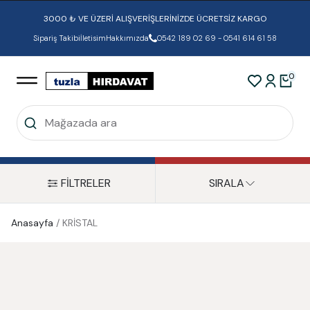
3000 ₺ VE ÜZERİ ALIŞVERİŞLERİNİZDE ÜCRETSİZ KARGO
Sipariş Takibi
İletisim
Hakkımızda
0542 189 02 69 - 0541 614 61 58
0
FİLTRELER
SIRALA
Anasayfa
/
KRİSTAL