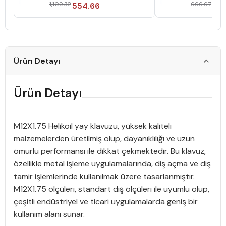
1,109.32
666.67
554.66
64
Ürün Detayı
Ürün Detayı
M12X1.75 Helikoil yay klavuzu, yüksek kaliteli
malzemelerden üretilmiş olup, dayanıklılığı ve uzun
ömürlü performansı ile dikkat çekmektedir. Bu klavuz,
özellikle metal işleme uygulamalarında, diş açma ve diş
tamir işlemlerinde kullanılmak üzere tasarlanmıştır.
M12X1.75 ölçüleri, standart diş ölçüleri ile uyumlu olup,
çeşitli endüstriyel ve ticari uygulamalarda geniş bir
kullanım alanı sunar.