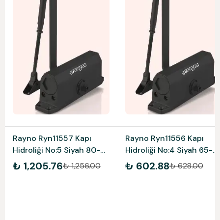
Rayno Ryn11557 Kapı
Rayno Ryn11556 Kapı
Hidroliği No:5 Siyah 80-
Hidroliği No:4 Siyah 65-
120 Kg
85 Kg
₺ 1,205.76
₺ 602.88
₺ 1,256.00
₺ 628.00