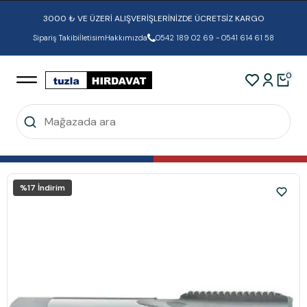
3000 ₺ VE ÜZERİ ALIŞVERİŞLERİNİZDE ÜCRETSİZ KARGO
Sipariş Takibi
İletisim
Hakkımızda
0542 189 02 69 - 0541 614 61 58
0
%
17
İndirim