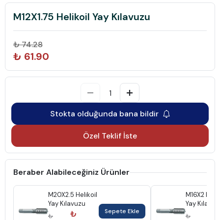
M12X1.75 Helikoil Yay Kılavuzu
₺ 74.28
₺ 61.90
Stokta olduğunda bana bildir
Özel Teklif İste
Beraber Alabileceğiniz Ürünler
M20X2.5 Helikoil
M16X2 Helik
Yay Kılavuzu
Yay Kılavuz
Sepete Ekle
₺
₺
₺
₺