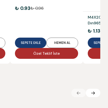
₺ 0.93
₺ 0.96
M4X20 Pas
Dın965 A2
₺ 1.13
₺ 1.
SEPETE EKLE
HEMEN AL
SEPETE E
Özel Teklif İste
Ö