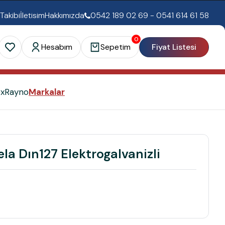
 Takibi
İletisim
Hakkımızda
0542 189 02 69 - 0541 614 61 58
0
Hesabım
Sepetim
Fiyat Listesi
ex
Rayno
Markalar
la Dın127 Elektrogalvanizli