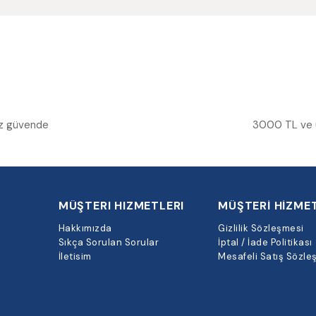
niz güvende
3000 TL ve üz
MÜŞTERI HIZMETLERI
MÜŞTERİ HİZMET
Hakkımızda
Gizlilik Sözleşmesi
Sıkça Sorulan Sorular
İptal / İade Politikası
İletisim
Mesafeli Satış Sözle