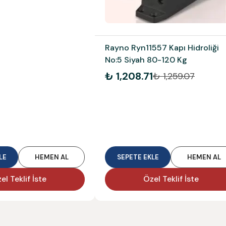
Rayno Ryn11557 Kapı Hidroliği
No:5 Siyah 80-120 Kg
₺ 1,208.71
₺ 1,259.07
LE
HEMEN AL
SEPETE EKLE
HEMEN AL
el Teklif İste
Özel Teklif İste