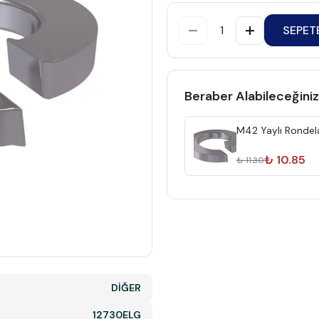
SEPET
Beraber Alabileceğiniz
M42 Yaylı Rondel
₺ 10.85
₺ 11.30
DİĞER
12730ELG