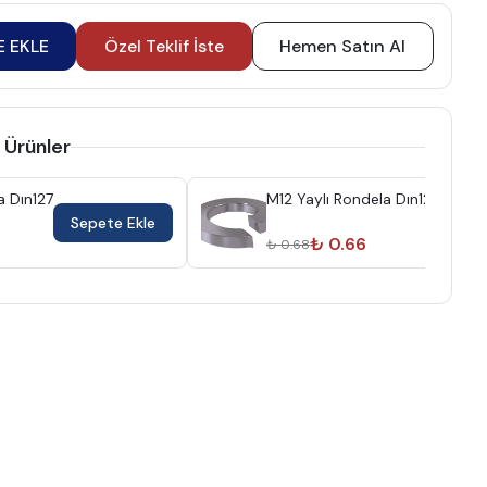
E EKLE
Özel Teklif İste
Hemen Satın Al
 Ürünler
a Dın127
M12 Yaylı Rondela Dın127
Sepete Ekle
Sep
₺ 0.66
₺ 0.68