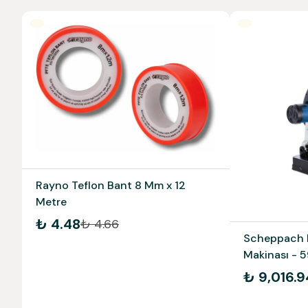
Rayno Teflon Bant 8 Mm x 12
Metre
₺ 4.48
₺ 4.66
Scheppach M
Makinası -
₺ 9,016.9