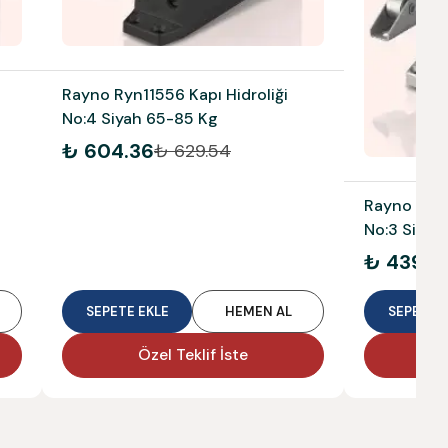
Rayno Ryn11556 Kapı Hidroliği
No:4 Siyah 65-85 Kg
₺ 604.36
₺ 629.54
Rayno Ryn1
No:3 Siyah
₺ 439.5
SEPETE EKLE
HEMEN AL
SEPETE E
Özel Teklif İste
Ö