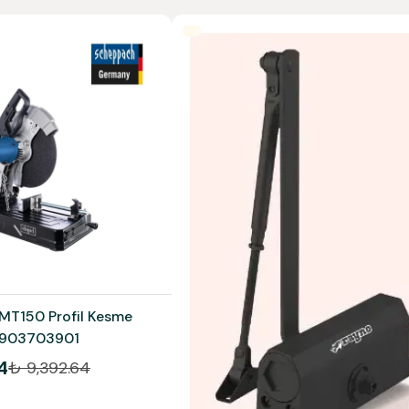
T150 Profil Kesme
 5903703901
4
₺ 9,392.64