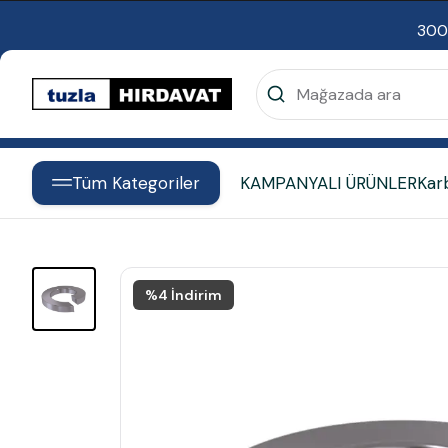
300
Tüm Kategoriler
KAMPANYALI ÜRÜNLER
Kar
%
4
İndirim