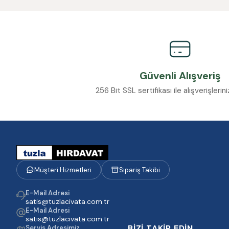
Güvenli Alışveriş
256 Bit SSL sertifikası ile alışverişleri
Müşteri Hizmetleri
Sipariş Takibi
E-Mail Adresi
satis@tuzlacivata.com.tr
E-Mail Adresi
satis@tuzlacivata.com.tr
BİZİ TAKİP EDİN
Servis Adresimiz