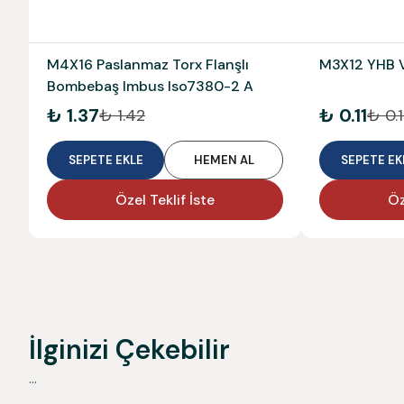
M4X16 Paslanmaz Torx Flanşlı
M3X12 YHB 
Bombebaş Imbus Iso7380-2 A
₺ 1.37
₺ 0.11
₺ 1.42
₺ 0.1
SEPETE EKLE
HEMEN AL
SEPETE EK
Özel Teklif İste
Öz
İlginizi Çekebilir
...