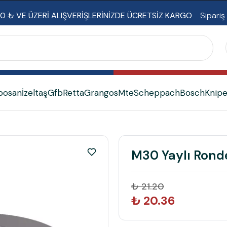
0 ₺ VE ÜZERİ ALIŞVERİŞLERİNİZDE ÜCRETSİZ KARGO
Sipariş
bosan
İzeltaş
Gfb
Retta
Grangos
Mte
Scheppach
Bosch
Knip
M30 Yaylı Ronde
₺ 21.20
₺ 20.36