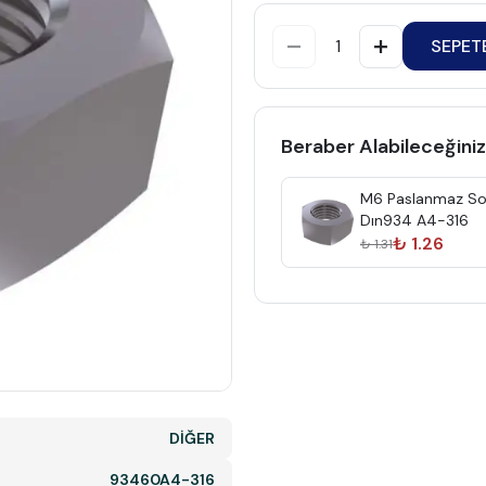
SEPET
Beraber Alabileceğiniz
M6 Paslanmaz S
Dın934 A4-316
₺ 1.26
₺ 1.31
DİĞER
93460A4-316