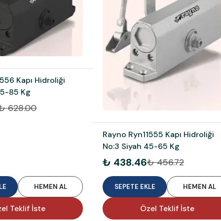
56 Kapı Hidroliği
65-85 Kg
₺ 628.00
Rayno Ryn11555 Kapı Hidroliği
No:3 Siyah 45-65 Kg
₺ 438.46
₺ 456.72
LE
HEMEN AL
SEPETE EKLE
HEMEN AL
el Teklif İste
Özel Teklif İste