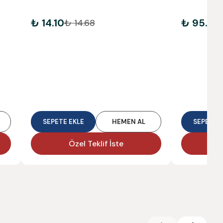
₺ 14.10
₺ 95.10
₺ 14.68
₺
SEPETE EKLE
HEMEN AL
SEPETE E
Özel Teklif İste
Ö