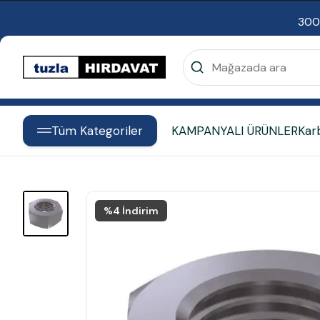
300
Tüm Kategoriler
KAMPANYALI ÜRÜNLER
Kar
%
4
İndirim