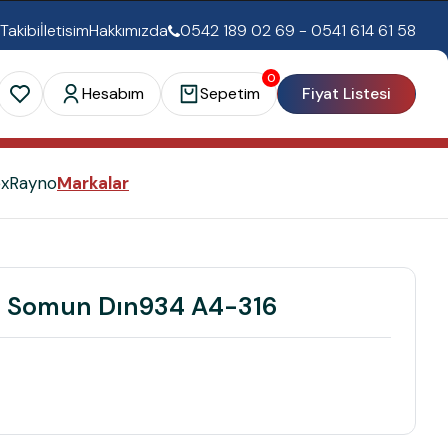
 Takibi
İletisim
Hakkımızda
0542 189 02 69 - 0541 614 61 58
0
Hesabım
Sepetim
Fiyat Listesi
ex
Rayno
Markalar
 Somun Dın934 A4-316