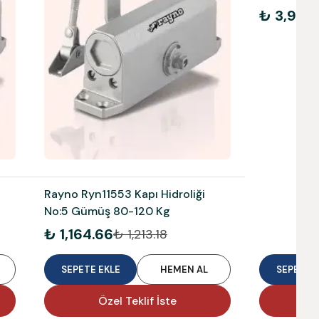
Akülü 590
₺ 3,915.
Rayno Ryn11553 Kapı Hidroliği
No:5 Gümüş 80-120 Kg
₺ 1,164.66
₺ 1,213.18
SEPETE EKLE
HEMEN AL
SEPETE E
Özel Teklif İste
Ö