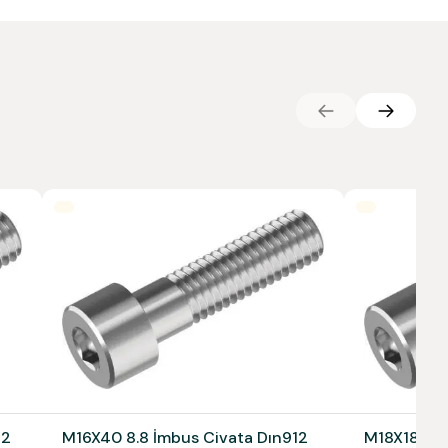
12
M16X40 8.8 İmbus Civata Dın912
M18X180 12