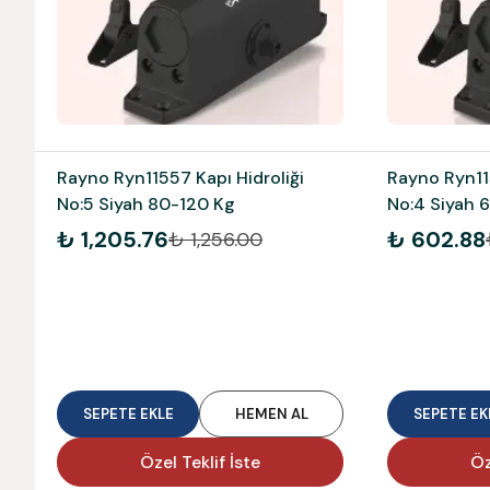
Rayno Ryn11557 Kapı Hidroliği
Rayno Ryn115
No:5 Siyah 80-120 Kg
No:4 Siyah 
₺ 1,205.76
₺ 602.88
₺ 1,256.00
SEPETE EKLE
HEMEN AL
SEPETE EK
Özel Teklif İste
Öz