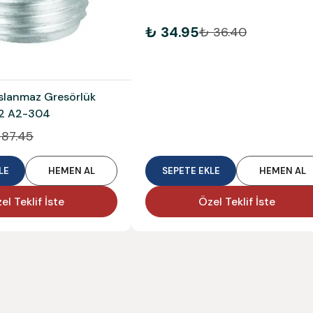
₺ 34.95
₺ 36.40
slanmaz Gresörlük
12 A2-304
 87.45
LE
HEMEN AL
SEPETE EKLE
HEMEN AL
el Teklif İste
Özel Teklif İste