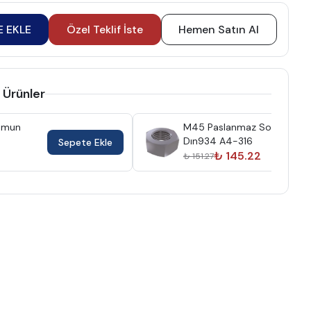
E EKLE
Özel Teklif İste
Hemen Satın Al
 Ürünler
omun
M45 Paslanmaz Somun
Dın934 A4-316
Sepete Ekle
₺ 145.22
₺ 151.27