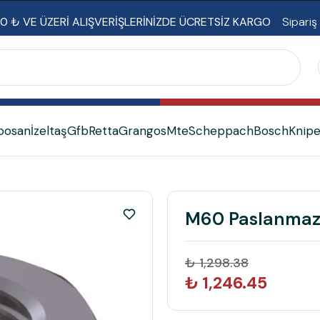
0 ₺ VE ÜZERİ ALIŞVERİŞLERİNİZDE ÜCRETSİZ KARGO
Sipariş
bosan
İzeltaş
Gfb
Retta
Grangos
Mte
Scheppach
Bosch
Knip
M60 Paslanmaz
₺ 1,298.38
₺ 1,246.45