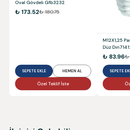
Oval Gövdeli Gfb3232
₺ 173.52
₺ 180.75
M12X1,25 Pa
Düz Dın714
₺ 83.96
₺
SEPETE EKLE
HEMEN AL
SEPETE EK
Özel Teklif İste
Öz