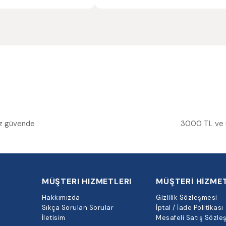
niz güvende
3000 TL ve üz
MÜŞTERI HIZMETLERI
MÜŞTERİ HİZMET
Hakkımızda
Gizlilik Sözleşmesi
Sıkça Sorulan Sorular
İptal / İade Politikası
İletisim
Mesafeli Satış Sözle