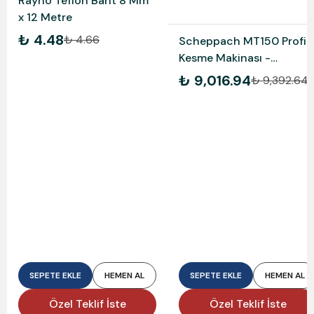
Rayno Teflon Bant 8 Mm
x 12 Metre
₺ 4.48
₺ 4.66
Scheppach MT150 Profil
Kesme Makinası -
5903703901
₺ 9,016.94
₺ 9,392.64
SEPETE EKLE
HEMEN AL
SEPETE EKLE
HEMEN AL
Özel Teklif İste
Özel Teklif İste