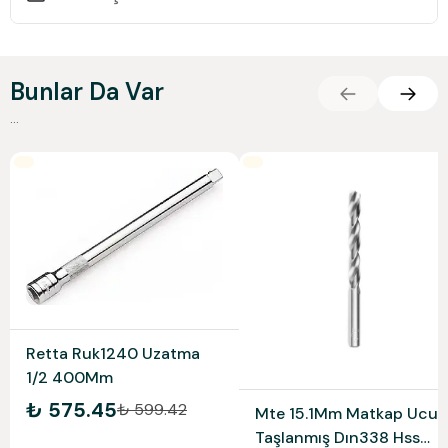
Bunlar Da Var
...
Retta Ruk1240 Uzatma
1/2 400Mm
₺ 575.45
₺ 599.42
Mte 15.1Mm Matkap Ucu
Taşlanmış Dın338 Hss