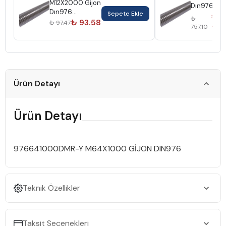
M12X2000 Gijon
Dın976
Dın976
Sepete Ekle
₺
₺
Elektrogalvanizli
₺ 93.58
₺ 97.47
757.10
726
Ürün Detayı
Ürün Detayı
976641000DMR-Y M64X1000 GİJON DIN976
Teknik Özellikler
Taksit Seçenekleri