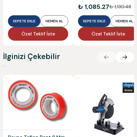
B00007001510
₺ 1,085.27
₺ 1,130.48
SEPETE EKLE
HEMEN AL
SEPETE EKLE
HEMEN AL
Özel Teklif İste
Özel Teklif İste
İlginizi Çekebilir
...