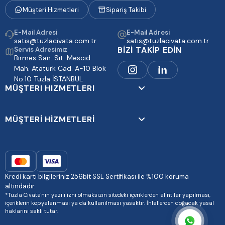
Müşteri Hizmetleri
Sipariş Takibi
E-Mail Adresi
E-Mail Adresi
satis@tuzlacivata.com.tr
satis@tuzlacivata.com.tr
BİZİ TAKİP EDİN
Servis Adresimiz
Birmes San. Sit. Mescid
Mah. Ataturk Cad. A-10 Blok
No:10 Tuzla İSTANBUL
MÜŞTERI HIZMETLERI
MÜŞTERİ HİZMETLERİ
Kredi kartı bilgileriniz 256bit SSL Sertifikası ile %100 koruma
altındadır.
*Tuzla Cıvata'nın yazılı izni olmaksızın sitedeki içeriklerden alıntılar yapılması,
içeriklerin kopyalanması ya da kullanılması yasaktır. İhlallerden doğacak yasal
haklarını saklı tutar.