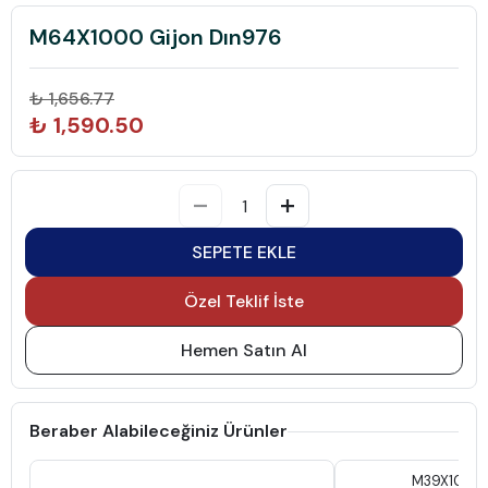
M64X1000 Gijon Dın976
₺ 1,656.77
₺ 1,590.50
SEPETE EKLE
Özel Teklif İste
Hemen Satın Al
Beraber Alabileceğiniz Ürünler
M39X1000 