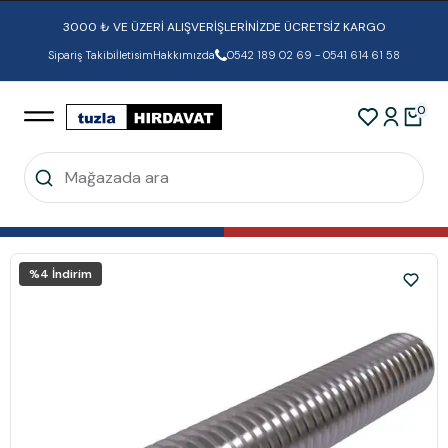
3000 ₺ VE ÜZERİ ALIŞVERİŞLERİNİZDE ÜCRETSİZ KARGO
Sipariş Takibi
İletisim
Hakkımızda
0542 189 02 69 - 0541 614 61 58
0
%
4
İndirim