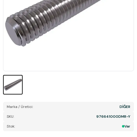
Marka / Üretici:
DİĞER
SKU:
976641000DMR-Y
Stok:
Var