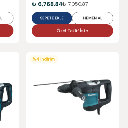
₺ 6,768.84
₺ 7,050.87
L
SEPETE EKLE
HEMEN AL
Özel Teklif İste
%
4
İndirim