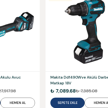
 Akulu Avuc
Makita Ddf490Wve Akülü Darbe
Matkap 18V
₺ 7,089.68
7,917.98
₺ 7,385.08
HEMEN AL
SEPETE EKLE
HEMEN A