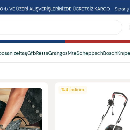
0 ₺ VE ÜZERİ ALIŞVERİŞLERİNİZDE ÜCRETSİZ KARGO
Sipariş
bosan
İzeltaş
Gfb
Retta
Grangos
Mte
Scheppach
Bosch
Knip
%
4
İndirim