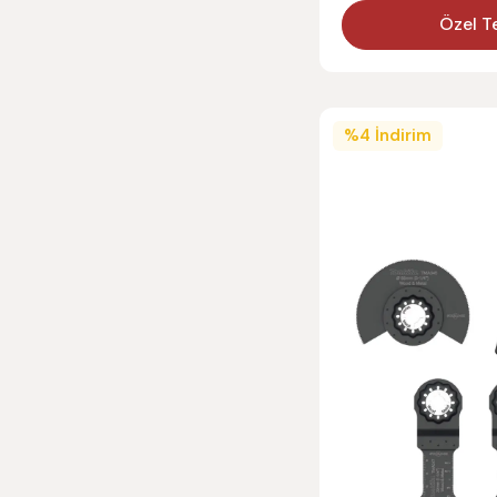
Özel Te
%
4
İndirim