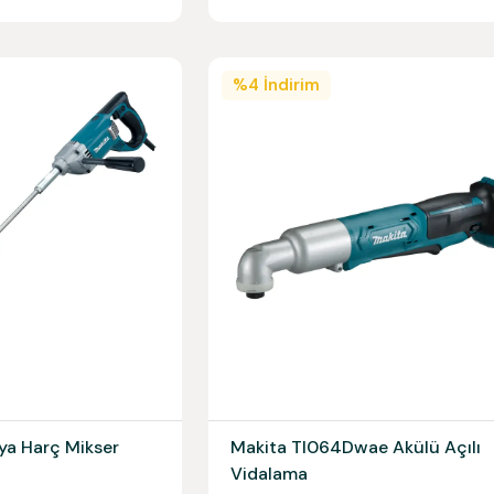
%
4
İndirim
ya Harç Mikser
Makita Tl064Dwae Akülü Açılı
Vidalama