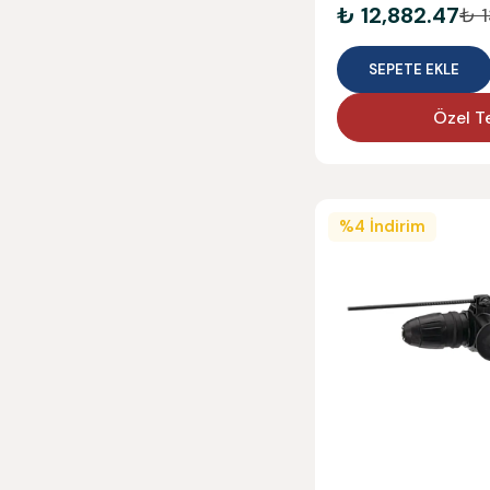
₺ 12,882.47
₺ 1
SEPETE EKLE
Özel Te
%
4
İndirim