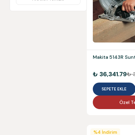
Makita 5143R Sunt
₺ 36,341.79
₺ 
SEPETE EKLE
Özel Te
%
4
İndirim