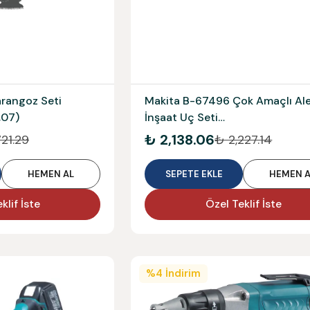
rangoz Seti
Makita B-67496 Çok Amaçlı Ale
,07)
İnşaat Uç Seti
(Tma058,065,069,073)
₺ 2,138.06
721.29
₺ 2,227.14
HEMEN AL
SEPETE EKLE
HEMEN A
klif İste
Özel Teklif İste
%
4
İndirim