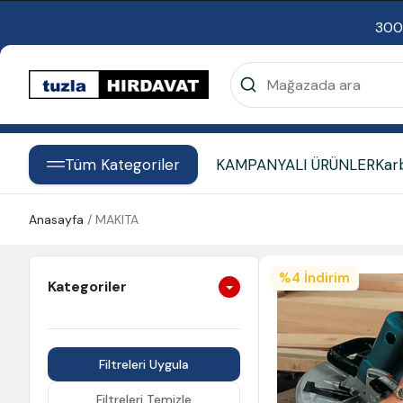
300
Tüm Kategoriler
KAMPANYALI ÜRÜNLER
Kar
Anasayfa
/
MAKITA
%
4
İndirim
Kategoriler
Filtreleri Uygula
Filtreleri Temizle