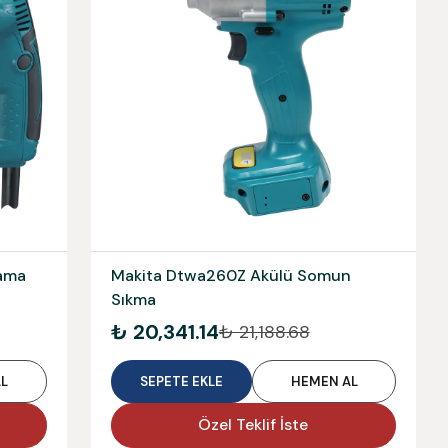
lama
Makita Dtwa260Z Akülü Somun
Sıkma
₺ 20,341.14
₺ 21,188.68
L
SEPETE EKLE
HEMEN AL
Özel Teklif İste