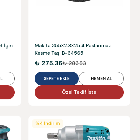
t İçin
Makita 355X2.8X25.4 Paslanmaz
Kesme Taşı B-64565
₺ 275.36
₺ 286.83
L
SEPETE EKLE
HEMEN AL
Özel Teklif İste
%
4
İndirim