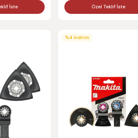
klif İste
Özel Teklif İste
%
4
İndirim