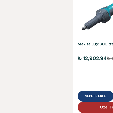
Makita Dgd800Rfe
₺ 12,902.94
₺ 
SEPETE EKLE
Özel Te