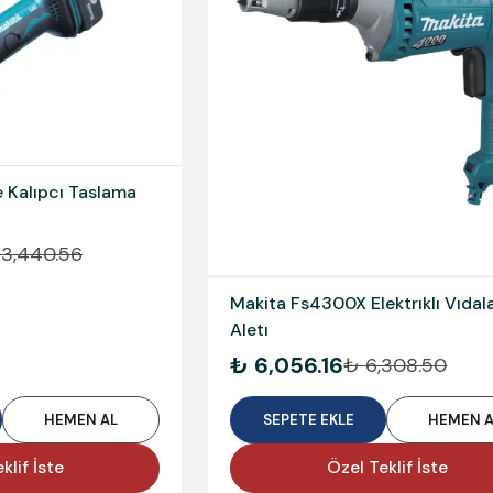
 Kalıpcı Taslama
13,440.56
Makita Fs4300X Elektrıklı Vıda
Aletı
₺ 6,056.16
₺ 6,308.50
HEMEN AL
SEPETE EKLE
HEMEN A
klif İste
Özel Teklif İste