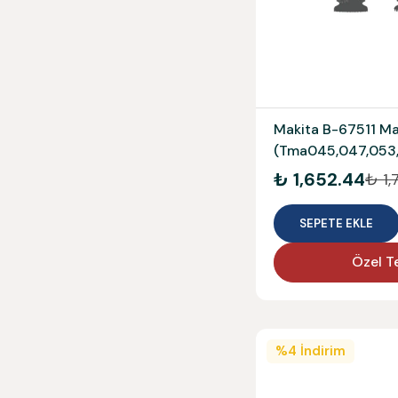
Makita B-67511 Ma
(Tma045,047,053
₺ 1,652.44
₺ 1,
SEPETE EKLE
Özel Te
%
4
İndirim