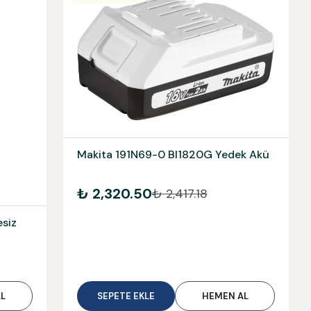
Makita 191N69-0 Bl1820G Yedek Akü
₺ 2,320.50
₺ 2,417.18
siz
L
SEPETE EKLE
HEMEN AL