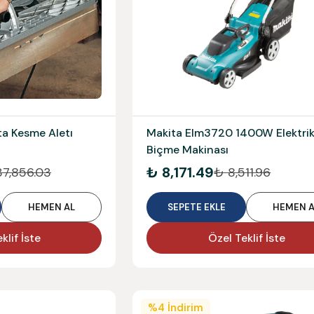
Makita Elm3720 1400W Elektrik
a Kesme Aletı
Biçme Makinası
₺ 8,171.49
₺ 8,511.96
37,856.03
HEMEN AL
SEPETE EKLE
HEMEN A
klif İste
Özel Teklif İste
%
4
İndirim