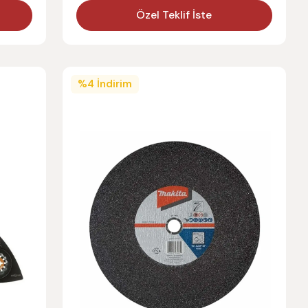
Özel Teklif İste
%
4
İndirim