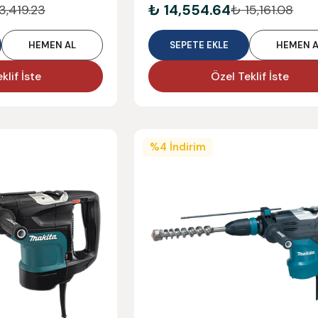
₺ 14,554.64
3,419.23
₺ 15,161.08
HEMEN AL
SEPETE EKLE
HEMEN A
klif İste
Özel Teklif İste
%
4
İndirim