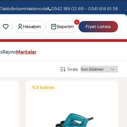
 Takibi
İletisim
Hakkımızda
0542 189 02 69 - 0541 614 61 58
0
Hesabım
Sepetim
Fiyat Listesi
ex
Rayno
Markalar
Sırala
:
%
4
İndirim