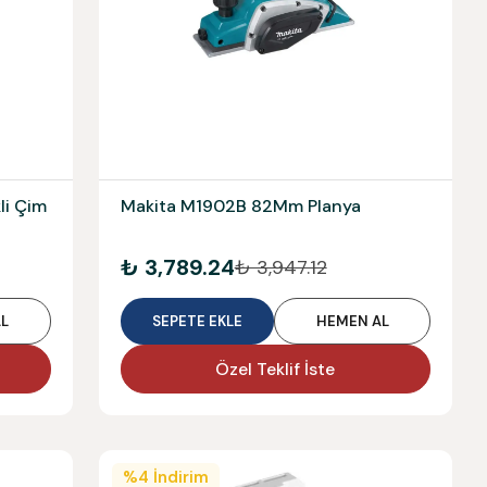
li Çim
Makita M1902B 82Mm Planya
₺ 3,789.24
₺ 3,947.12
L
SEPETE EKLE
HEMEN AL
Özel Teklif İste
%
4
İndirim