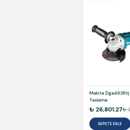
Makita Dga463Rtj
Taslama
₺ 26,801.27
₺ 2
SEPETE EKLE