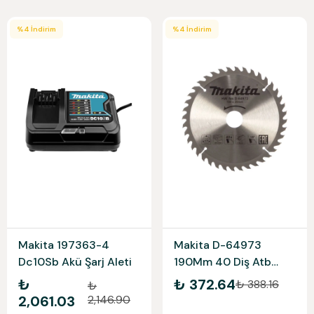
%
4
İndirim
%
4
İndirim
Makita 197363-4
Makita D-64973
Dc10Sb Akü Şarj Aleti
190Mm 40 Diş Atb
Ağaç Daire Testere
₺
₺ 372.64
₺ 388.16
₺
2,061.03
2,146.90