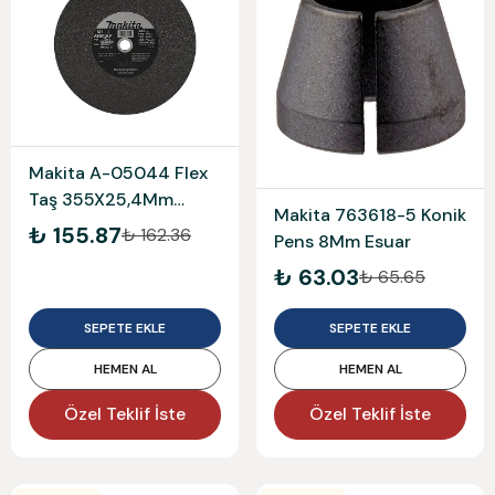
Makita A-05044 Flex
Taş 355X25,4Mm
Makita 763618-5 Konik
Esuar
₺ 155.87
₺ 162.36
Pens 8Mm Esuar
₺ 63.03
₺ 65.65
SEPETE EKLE
SEPETE EKLE
HEMEN AL
HEMEN AL
Özel Teklif İste
Özel Teklif İste