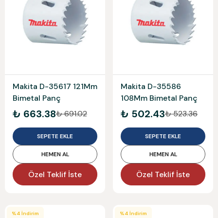
Makita D-35617 121Mm
Makita D-35586
Bimetal Panç
108Mm Bimetal Panç
₺ 663.38
₺ 502.43
₺ 691.02
₺ 523.36
SEPETE EKLE
SEPETE EKLE
HEMEN AL
HEMEN AL
Özel Teklif İste
Özel Teklif İste
%
4
İndirim
%
4
İndirim