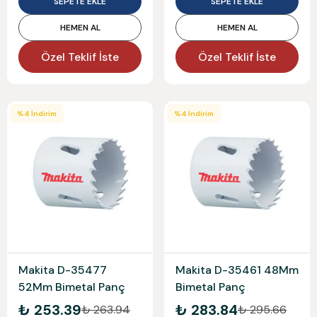
SEPETE EKLE
SEPETE EKLE
HEMEN AL
HEMEN AL
Özel Teklif İste
Özel Teklif İste
%
4
İndirim
%
4
İndirim
Makita D-35477
Makita D-35461 48Mm
52Mm Bimetal Panç
Bimetal Panç
₺ 253.39
₺ 283.84
₺ 263.94
₺ 295.66