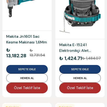
Makita Jn1601 Sac
Kesme Makinası 1,6Mm
Makita E-15241
₺
₺
Elektronikçi Alet
13,182.28
13,731.54
Çantası
₺ 1,424.71
₺ 1,484.07
SEPETE EKLE
SEPETE EKLE
HEMEN AL
HEMEN AL
Özel Teklif İste
Özel Teklif İste