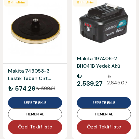
%
4
İndirim
%
4
İndirim
Makita 197406-2
Bl1041B Yedek Akü
Makita 743053-3
₺
₺
Lastik Taban Cırt
2,539.27
2,645.07
180Mm Esuar
₺ 574.29
₺ 598.21
SEPETE EKLE
SEPETE EKLE
HEMEN AL
HEMEN AL
Özel Teklif İste
Özel Teklif İste