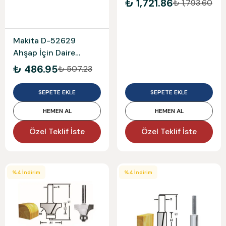
₺ 1,721.86
₺ 1,793.60
Makita D-52629
Ahşap İçin Daire
Testere 235X30*40T
₺ 486.95
₺ 507.23
SEPETE EKLE
SEPETE EKLE
HEMEN AL
HEMEN AL
Özel Teklif İste
Özel Teklif İste
%
4
İndirim
%
4
İndirim