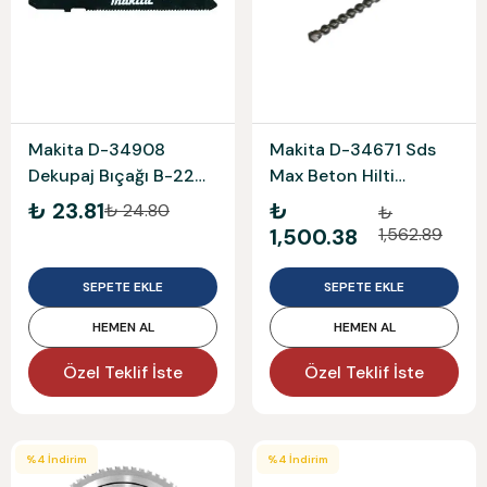
Makita D-34908
Makita D-34671 Sds
Dekupaj Bıçağı B-22
Max Beton Hilti
Eşdeğ Esuar
Matkap Ucu
₺ 23.81
₺
₺ 24.80
₺
25x540mm
1,500.38
1,562.89
SEPETE EKLE
SEPETE EKLE
HEMEN AL
HEMEN AL
Özel Teklif İste
Özel Teklif İste
%
4
İndirim
%
4
İndirim