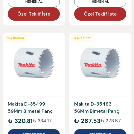
HEMEN AL
HEMEN AL
Özel Teklif İste
Özel Teklif İste
%
4
İndirim
%
4
İndirim
Makita D-35499
Makita D-35483
59Mm Bimetal Panç
56Mm Bimetal Panç
₺ 320.81
₺ 267.53
₺ 334.17
₺ 278.67