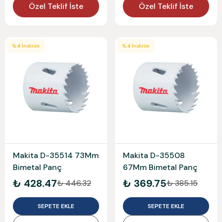
Özel Teklif İste
Özel Teklif İste
%
4
İndirim
%
4
İndirim
Makita D-35514 73Mm
Makita D-35508
Bimetal Panç
67Mm Bimetal Panç
₺ 428.47
₺ 369.75
₺ 446.32
₺ 385.15
SEPETE EKLE
SEPETE EKLE