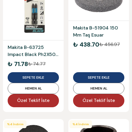
Makita B-51904 150
Mm Taş Esuar
₺ 438.70
₺ 456.97
Makita B-63725
Impact Black Ph2X50
Yıldız Bits Uç 2Li Paket
₺ 71.78
₺ 74.77
SEPETE EKLE
SEPETE EKLE
HEMEN AL
HEMEN AL
Özel Teklif İste
Özel Teklif İste
%
4
İndirim
%
4
İndirim