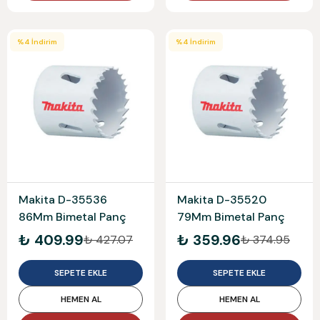
%
4
İndirim
%
4
İndirim
Makita D-35536
Makita D-35520
86Mm Bimetal Panç
79Mm Bimetal Panç
₺ 409.99
₺ 359.96
₺ 427.07
₺ 374.95
SEPETE EKLE
SEPETE EKLE
HEMEN AL
HEMEN AL