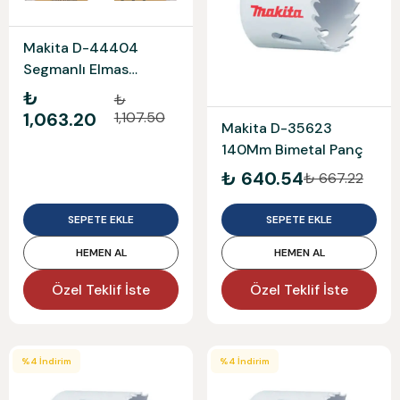
Makita D-44404
Segmanlı Elmas
Testere 18
₺
₺
1,063.20
1,107.50
Makita D-35623
140Mm Bimetal Panç
₺ 640.54
₺ 667.22
SEPETE EKLE
SEPETE EKLE
HEMEN AL
HEMEN AL
Özel Teklif İste
Özel Teklif İste
%
4
İndirim
%
4
İndirim