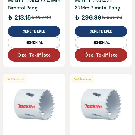
Makita D-35433 41Mm
Makita D-35427
Bimetal Panç
37Mm Bimetal Panç
₺ 213.15
₺ 296.89
₺ 222.03
₺ 309.26
SEPETE EKLE
SEPETE EKLE
HEMEN AL
HEMEN AL
Özel Teklif İste
Özel Teklif İste
%
4
İndirim
%
4
İndirim