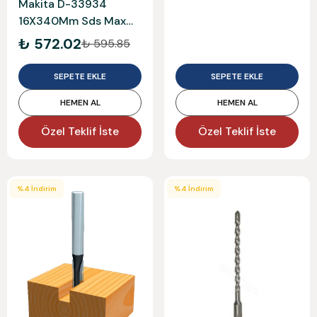
Makita D-33934
16X340Mm Sds Max
Beton Matkap Ucu
₺ 572.02
₺ 595.85
SEPETE EKLE
SEPETE EKLE
HEMEN AL
HEMEN AL
Özel Teklif İste
Özel Teklif İste
%
4
İndirim
%
4
İndirim