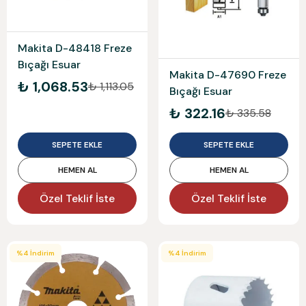
Makita D-48418 Freze
Bıçağı Esuar
Makita D-47690 Freze
₺ 1,068.53
₺ 1,113.05
Bıçağı Esuar
₺ 322.16
₺ 335.58
SEPETE EKLE
SEPETE EKLE
HEMEN AL
HEMEN AL
Özel Teklif İste
Özel Teklif İste
%
4
İndirim
%
4
İndirim