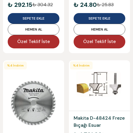
190Mm X 40Mm
Sds Plus Beton Matkap
₺ 292.15
₺ 24.80
₺ 304.32
₺ 25.83
Ucu
SEPETE EKLE
SEPETE EKLE
HEMEN AL
HEMEN AL
Özel Teklif İste
Özel Teklif İste
%
4
İndirim
%
4
İndirim
Makita D-48424 Freze
Bıçağı Esuar