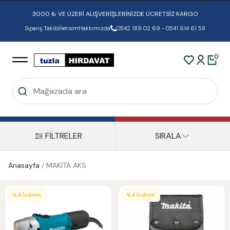
3000 ₺ VE ÜZERİ ALIŞVERİŞLERİNİZDE ÜCRETSİZ KARGO
Sipariş Takibi
İletisim
Hakkımızda
0542 189 02 69 - 0541 614 61 58
0
FİLTRELER
SIRALA
Anasayfa
/
MAKİTA AKS
%
4
İndirim
%
4
İndirim