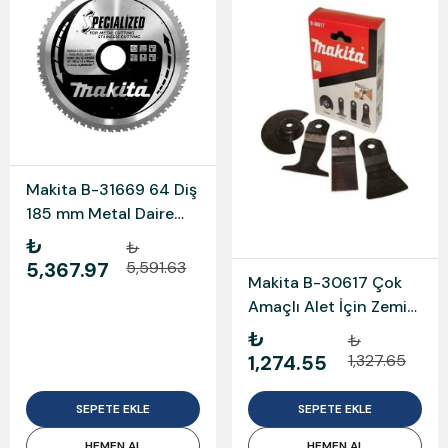
Makita B-31669 64 Diş
185 mm Metal Daire
Testere Bıçağı
₺
₺
5,367.97
5,591.63
Makita B-30617 Çok
Amaçlı Alet İçin Zemin
Uç Seti 2 (Tma006,
₺
₺
Tma008, Tma012,
1,274.55
1,327.65
Tma019) 4 Parça
SEPETE EKLE
SEPETE EKLE
HEMEN AL
HEMEN AL