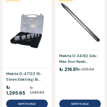
%
4
İndirim
%
4
İndirim
Makita D-34182 Sds-
Max Sivri Keski
400Mm Esuar
₺ 216.91
₺ 225.94
Makita D-47123 16-
51mm Elektrikçi Bi
Metal Panç Seti 16-
₺
₺
20-25-32-40-51 mm
1,295.65
1,349.63
SEPETE EKLE
SEPETE EKLE