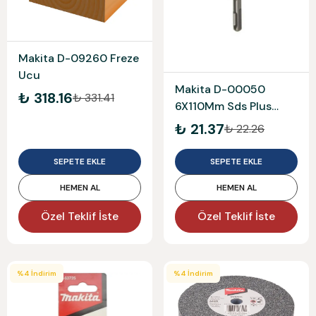
Makita D-09260 Freze
Ucu
Makita D-00050
₺ 318.16
₺ 331.41
6X110Mm Sds Plus
Beton Matkap Ucu
₺ 21.37
₺ 22.26
SEPETE EKLE
SEPETE EKLE
HEMEN AL
HEMEN AL
Özel Teklif İste
Özel Teklif İste
%
4
İndirim
%
4
İndirim